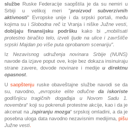
službe
Ruske Federacije saopštila je da su nemiri u
Srbiji u velikoj meri "
proizvod subverzivnih
aktivnosti
" Evropske unije i da srpski portali, među
kojima su i
Slobodna reč
iz Vranja i niške
Južne vesti
,
dobijaju finansijsku podršku
kako bi
„mobilisati
protestno biračko telo, izveli ljude na ulice i završilče
srpski Majdan po više puta oprobanom scenariju"
.
Iz
Nezavisnog udruženja novinara Srbije (NUNS)
navode da izjave poput ove, koje bez dokaza insinuiraju
strane zavere, dovode novinare i medije
u direktnu
opasnost
.
U
saopštenju
ruske obaveštajne službe navodi se da
su, navodno, „
evropske elite odlučne
da iskoriste
godišnjicu tragičnih događaja u Novom Sadu 1.
novembra
“ koji su pokrenuli protestne akcije, kao i da je
akcenat na „
ispiranju mozga
“ srpskoj omladini, a da je
posebna uloga data navodno nezavisnim medijima,
pišu
Južne vesti
.