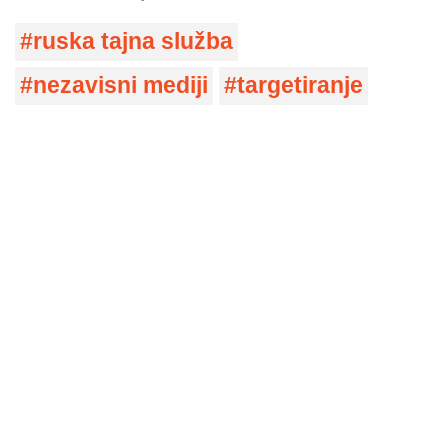
ruska tajna služba
nezavisni mediji
targetiranje