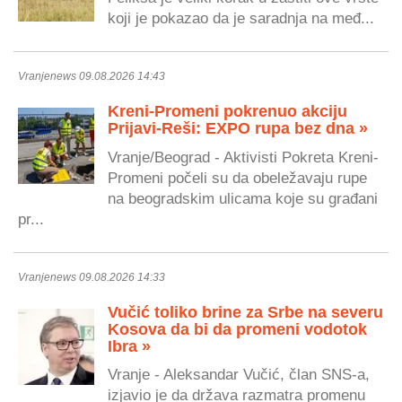
koji je pokazao da je saradnja na međ...
Vranjenews 09.08.2026 14:43
Kreni-Promeni pokrenuo akciju
Prijavi-Reši: EXPO rupa bez dna »
Vranje/Beograd - Aktivisti Pokreta Kreni-
Promeni počeli su da obeležavaju rupe
na beogradskim ulicama koje su građani
pr...
Vranjenews 09.08.2026 14:33
Vučić toliko brine za Srbe na severu
Kosova da bi da promeni vodotok
Ibra »
Vranje - Aleksandar Vučić, član SNS-a,
izjavio je da država razmatra promenu