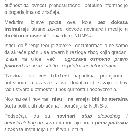
dužnost da javnosti prenesu tačne i potpune informacije
o događajima od značaja.
Međutim, izjave poput ove, koje
bez dokaza
insinuiraju
strane zavere, dovode novinare i medije
u
direktnu opasnost
", navode iz NUNS-a.
Ističu da širenje teorija zavere i dezinformacija ne samo
da skreće pažnju sa stvarnih razloga zbog kojih građani
izlaze na ulice, već i
ugrožava osnovno pravo
javnosti
da bude istinito i nepristrasno informisana
.
"Novinari su
već izloženi
napadima, pretnjama i
pritiscima, a ovakve izjave dodatno otežavaju njihov
rad i stvaraju atmosferu nesigurnosti i nepoverenja.
Novinarke i novinari
nisu i ne smeju biti kolateralna
šteta
političkih obračuna", poručuju iz NUNS-a.
Podsećaju da su
novinari
stub
slobodnog i
demokratskog društva
i da moraju imati
punu podršku
i zaštitu
institucija i društva u celini.