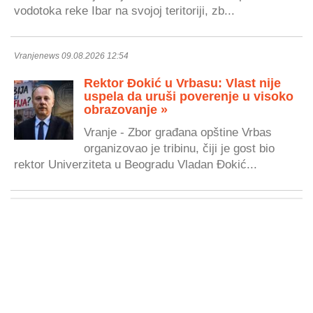
vodotoka reke Ibar na svojoj teritoriji, zb...
Vranjenews 09.08.2026 12:54
Rektor Đokić u Vrbasu: Vlast nije
uspela da uruši poverenje u visoko
obrazovanje »
Vranje - Zbor građana opštine Vrbas
organizovao je tribinu, čiji je gost bio
rektor Univerziteta u Beogradu Vladan Đokić...