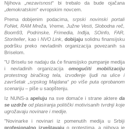
Njihova „
nezavisnost
“ bi trebalo da bude ojačana
„
demokratskim
“ evropskim novcem.
Prema dobijenim podacima,
srpski novinski portali
FoNet, RAM Mreža, Vreme, Južne Vesti, Slobodna reč,
Boom93, Podrinske, Frimedia, Inđija, SOinfo, FAR,
Storiteller
, kao i
NVO Link
,
dobijaju
solidnu finansijsku
podršku preko nevladinih organizacija povezanih sa
Briselom.
"U Briselu se nadaju da će finansijsko pumpanje medija
i nevladinih organizacija
omogućiti mobilizaciju
protestnog biračkog tela, izvođenje ljudi na ulice i
završetak „srpskog Majdana“ po više puta oprobanom
scenariju
– piše u saopštenju.
Iz NUNS-a
apeluju
na sve domaće i strane aktere
da
se uzdrže
od plasiranja politički motivisanih tvrdnji koje
ugrožavaju novinare i medije.
"Novinarke i novinari iz pomenutih medija u Srbiji
profesionalno izveštavaju
o protestima, a njihova je