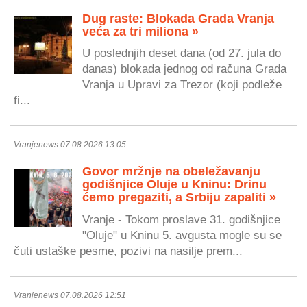
Dug raste: Blokada Grada Vranja
veća za tri miliona »
U poslednjih deset dana (od 27. jula do
danas) blokada jednog od računa Grada
Vranja u Upravi za Trezor (koji podleže
fi...
Vranjenews 07.08.2026 13:05
Govor mržnje na obeležavanju
godišnjice Oluje u Kninu: Drinu
ćemo pregaziti, a Srbiju zapaliti »
Vranje - Tokom proslave 31. godišnjice
"Oluje" u Kninu 5. avgusta mogle su se
čuti ustaške pesme, pozivi na nasilje prem...
Vranjenews 07.08.2026 12:51