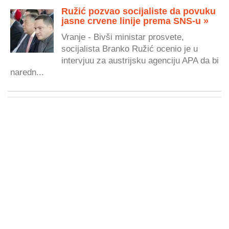
Ružić pozvao socijaliste da povuku
jasne crvene linije prema SNS-u »
Vranje - Bivši ministar prosvete,
socijalista Branko Ružić ocenio je u
intervjuu za austrijsku agenciju APA da bi
naredn...