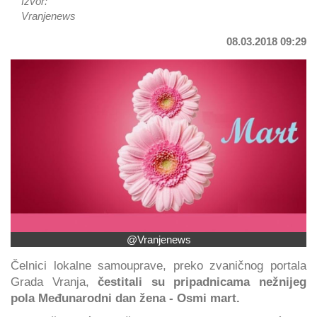
Izvor:
Vranjenews
08.03.2018 09:29
@Vranjenews
Čelnici lokalne samouprave, preko zvaničnog portala
Grada Vranja,
čestitali su pripadnicama nežnijeg
pola Međunarodni dan žena - Osmi mart.