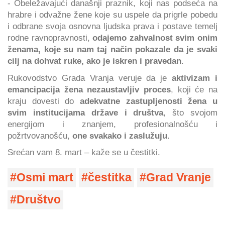
- Obeležavajući današnji praznik, koji nas podseća na
hrabre i odvažne žene koje su uspele da prigrle pobedu
i odbrane svoja osnovna ljudska prava i postave temelj
rodne ravnopravnosti,
odajemo zahvalnost svim onim
ženama, koje su nam taj način pokazale da je svaki
cilj na dohvat ruke, ako je iskren i pravedan
.
Rukovodstvo Grada Vranja veruje da je
aktivizam i
emancipacija žena nezaustavljiv proces
, koji će na
kraju dovesti do
adekvatne zastupljenosti žena u
svim institucijama države i društva
, što svojom
energijom i znanjem, profesionalnošću i
požrtvovanošću,
one svakako i zaslužuju.
Srećan vam 8. mart – kaže se u čestitki.
Osmi mart
čestitka
Grad Vranje
Društvo