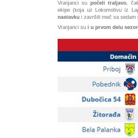
Vranjanci su
počeli traljavo
, č
ekipe (koja uz Lokomotivu iz L
nastavku
i završili meč sa sedam 
Vranjanci su
i u prvom delu sezo