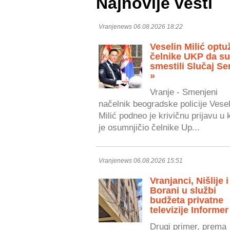
Najnovije vesti
Vranjenews 06.08.2026 18:22
Veselin Milić optu
čelnike UKP da s
smestili Slučaj Se
»
Vranje - Smenjeni
načelnik beogradske policije Vesel
Milić podneo je krivičnu prijavu u 
je osumnjičio čelnike Up...
Vranjenews 06.08.2026 15:51
Vranjanci, Nišlije i
Borani u službi
budžeta privatne
televizije Informer
Drugi primer, prema