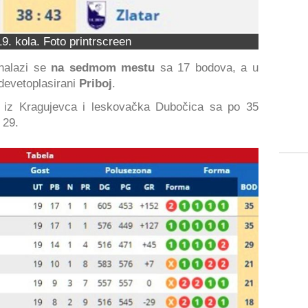
19. kola. Foto printrscreen
nalazi se
na sedmom mestu
sa 17 bodova, a u
devetoplasirani
Priboj
.
 iz Kragujevca i leskovačka Dubočica sa po 35
 29.