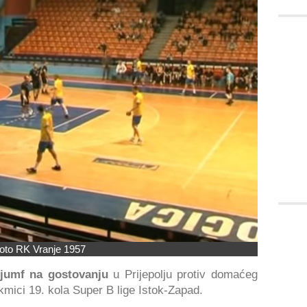
oto RK Vranje 1957
ijumf na gostovanju
u Prijepolju protiv domaćeg
kmici 19. kola Super B lige Istok-Zapad.