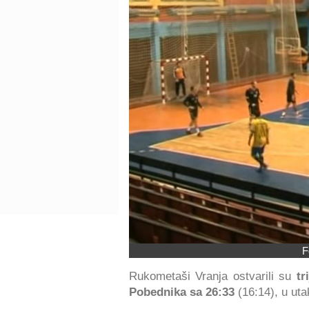
F
Rukometaši Vranja ostvarili su
tr
Pobednika sa 26:33
(16:14), u uta