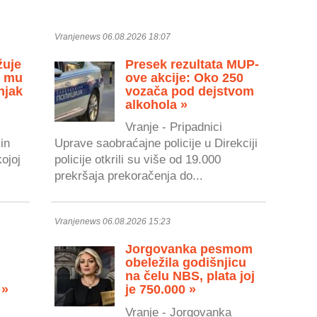
Vranjenews 06.08.2026 18:07
žuje
Presek rezultata MUP-
u mu
ove akcije: Oko 250
njak
vozača pod dejstvom
alkohola »
Vranje - Pripadnici
in
Uprave saobraćajne policije u Direkciji
kojoj
policije otkrili su više od 19.000
prekršaja prekoračenja do...
Vranjenews 06.08.2026 15:23
Jorgovanka pesmom
obeležila godišnjicu
na čelu NBS, plata joj
 »
je 750.000 »
Vranje - Jorgovanka