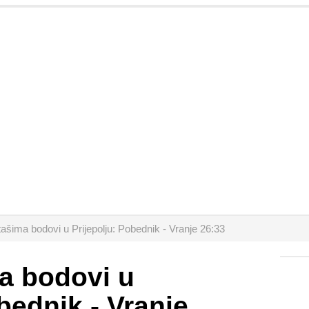
šima bodovi u Prijepolju: Pobednik - Vranje 26:33
 bodovi u
bednik - Vranje