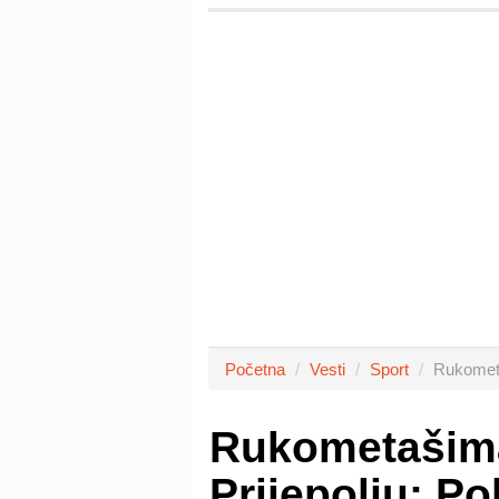
Početna
Vesti
Sport
Rukometa
Rukometašima
Prijepolju: Po