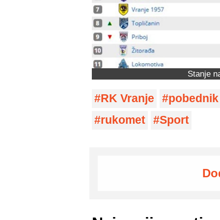
Stanje na
RK Vranje
pobednik
rukomet
Sport
Do