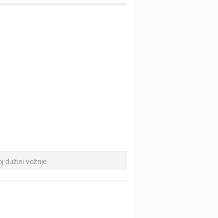
j dužini vožnje