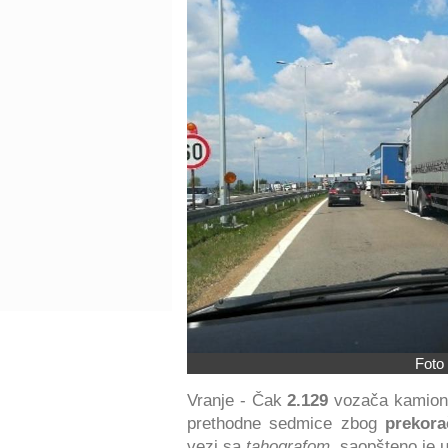
Foto 
Vranje - Čak
2.129
vozača kamion
prethodne sedmice zbog
prekora
vezi sa
tahografom
, saopšteno je 