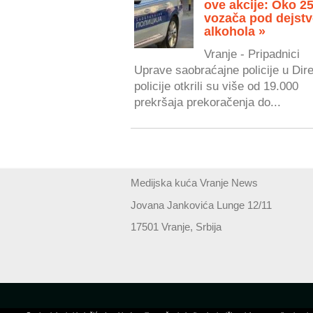
ove akcije: Oko 2
vozača pod dejst
alkohola »
Vranje - Pripadnici
Uprave saobraćajne policije u Dire
policije otkrili su više od 19.000
prekršaja prekoračenja do...
Medijska kuća Vranje News
Jovana Jankovića Lunge 12/11
17501 Vranje, Srbija