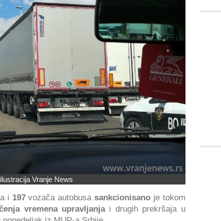
ilustracija Vranje News
a i
197
vozača autobusa
sankcionisano
je tokom
čenja vremena upravljanja
i drugih prekršaja u
u ponedeljak iz MUP-a Srbije.