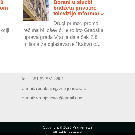
50
Borani u službi
vom
budžeta privatne
televizije Informer »
Drugi primer, prema
kciji
rečima Milošević, je to što Gradska
uprava grada Vranja dala čak 2,8
miliona za oglašavanje."Kakvo o...
tel: +381 62 851 8881
e-mail:
redakcija@vranjenews.rs
e-mail:
vranjenews@gmail.com
Copyright © 2026 Vranjenews
All rights reserved