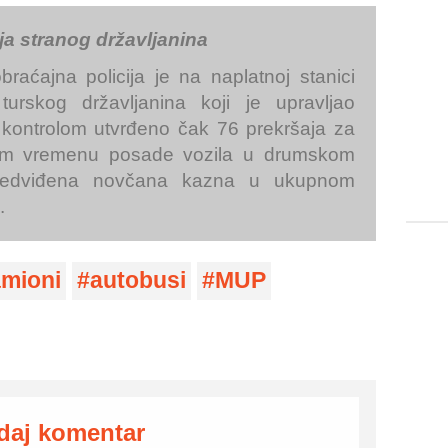
a stranog državljanina
braćajna policija je na naplatnoj stanici
 turskog državljanina koji je upravljao
e kontrolom utvrđeno čak 76 prekršaja za
om vremenu posade vozila u drumskom
predviđena novčana kazna u ukupnom
.
mioni
autobusi
MUP
daj komentar