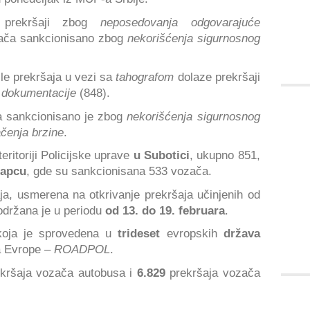
rekršaji zbog
neposedovanja odgovarajuće
zača sankcionisano zbog
nekorišćenja sigurnosnog
sle prekršaja u vezi sa
tahografom
dolaze prekršaji
 dokumentacije
(848).
la sankcionisano je zbog
nekorišćenja sigurnosnog
čenja brzine
.
eritoriji Policijske uprave
u Subotici
, ukupno 851,
apcu
, gde su sankcionisana 533 vozača.
ja, usmerena na otkrivanje prekršaja učinjenih od
 održana je u periodu
od 13. do 19. februara
.
koja je sprovedena u
trideset
evropskih
država
ja Evrope –
ROADPOL
.
kršaja vozača autobusa i
6.829
prekršaja vozača