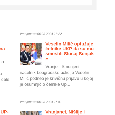
Vranjenews 06.08.2026 18:22
Veselin Milić optužuje
 na
čelnike UKP da su mu
smestili Slučaj Senjak
»
an
Vranje - Smenjeni
načelnik beogradske policije Veselin
a
Milić podneo je krivičnu prijavu u kojoj
 cele
je osumnjičio čelnike Up...
Vranjenews 06.08.2026 15:51
MUP-
Vranjanci, Nišlije i