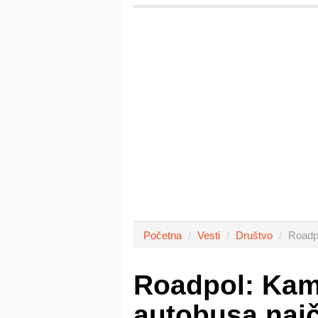
Početna
Vesti
Društvo
Roadpo
Roadpol: Kami
autobusa najč