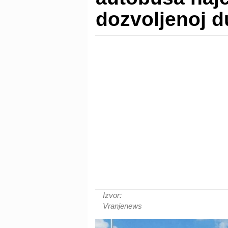
dozvoljenoj d
Izvor:
Vranjenews