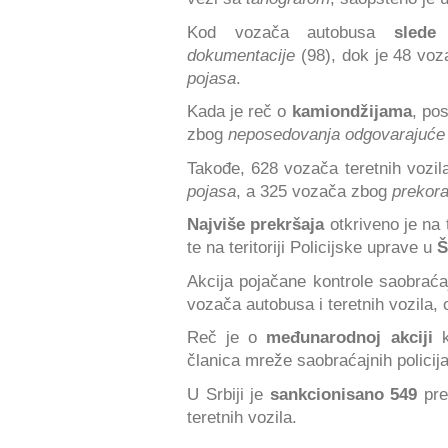
Kod vozača autobusa
slede
p
dokumentacije
(98), dok je 48 vo
pojasa
.
Kada je reč o
kamiondžijama
, po
zbog
neposedovanja odgovarajuće
Takođe, 628 vozača teretnih vozi
pojasa
, a 325 vozača zbog
prekora
Najviše prekršaja
otkriveno je na t
te na teritoriji Policijske uprave u
Š
Akcija pojačane kontrole saobraća
vozača autobusa i teretnih vozila,
Reč je o
međunarodnoj akciji
članica mreže saobraćajnih polici
U Srbiji je
sankcionisano 549
pre
teretnih vozila.