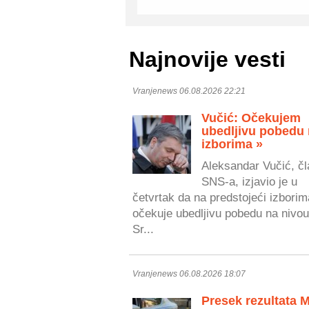
Najnovije vesti
Vranjenews 06.08.2026 22:21
Vučić: Očekujem
ubedljivu pobedu
izborima »
Aleksandar Vučić, čl
SNS-a, izjavio je u
četvrtak da na predstojeći izborim
očekuje ubedljivu pobedu na nivou
Sr...
Vranjenews 06.08.2026 18:07
Presek rezultata 