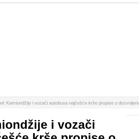
l: Kamiondžije i vozači autobusa najčešće krše propise o dozvoljeno
ondžije i vozači
ešće krše propise o