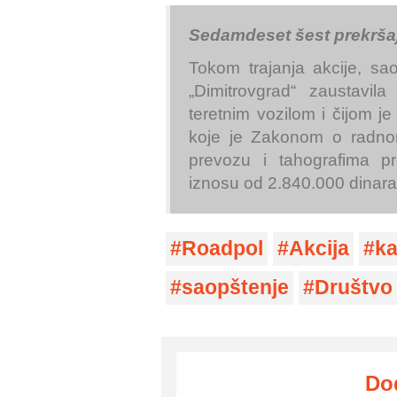
Sedamdeset šest prekršaj
Tokom trajanja akcije, sao
„Dimitrovgrad“ zaustavila
teretnim vozilom i čijom j
koje je Zakonom o radn
prevozu i tahografima 
iznosu od 2.840.000 dinara
Roadpol
Akcija
ka
saopštenje
Društvo
Do