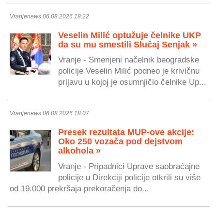
Vranjenews 06.08.2026 18:22
Veselin Milić optužuje čelnike UKP
da su mu smestili Slučaj Senjak »
Vranje - Smenjeni načelnik beogradske
policije Veselin Milić podneo je krivičnu
prijavu u kojoj je osumnjičio čelnike Up...
Vranjenews 06.08.2026 18:07
Presek rezultata MUP-ove akcije:
Oko 250 vozača pod dejstvom
alkohola »
Vranje - Pripadnici Uprave saobraćajne
policije u Direkciji policije otkrili su više
od 19.000 prekršaja prekoračenja do...