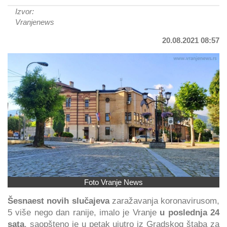
Izvor:
Vranjenews
20.08.2021 08:57
Foto Vranje News
Šesnaest novih slučajeva
zaražavanja koronavirusom,
5 više nego dan ranije, imalo je Vranje
u poslednja 24
sata
, saopšteno je u petak ujutro iz Gradskog štaba za