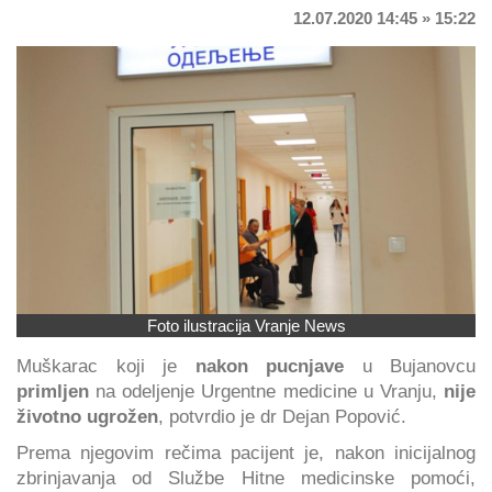
12.07.2020 14:45 » 15:22
Foto ilustracija Vranje News
Muškarac koji je
nakon pucnjave
u Bujanovcu
primljen
na odeljenje Urgentne medicine u Vranju,
nije
životno ugrožen
, potvrdio je dr Dejan Popović.
Prema njegovim rečima pacijent je, nakon inicijalnog
zbrinjavanja od Službe Hitne medicinske pomoći,