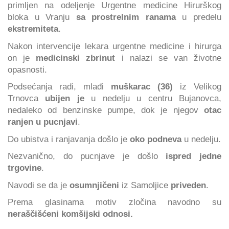
primljen na odeljenje Urgentne medicine Hirurškog
bloka u Vranju
sa prostrelnim ranama
u predelu
ekstremiteta
.
Nakon intervencije lekara urgentne medicine i hirurga
on je
medicinski zbrinut
i nalazi se van životne
opasnosti.
Podsećanja radi, mlađi
muškarac (36)
iz Velikog
Trnovca
ubijen je
u nedelju u centru Bujanovca,
nedaleko od benzinske pumpe, dok je njegov
otac
ranjen u pucnjavi
.
Do ubistva i ranjavanja došlo je
oko podneva
u nedelju.
Nezvanično, do pucnjave je došlo
ispred jedne
trgovine
.
Navodi se da je
osumnjičeni
iz Samoljice
priveden
.
Prema glasinama motiv zločina navodno su
neraščišćeni komšijski odnosi.