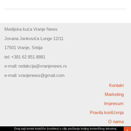
Medijska kuća Vranje News
Jovana Jankovića Lunge 12/11
17501 Vranje, Srbija
tel: +381 62 851 8881
e-mail:
redakcija@vranjenews.rs
e-mail:
vranjenews@gmail.com
Kontakt
Marketing
Impresum
Pravila korišćenja
O nama
Ovaj sajt koristi kolačiće (cookies) u cilju pružanja boljeg korisničkog iskustva,
X