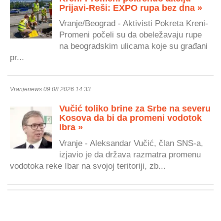
Prijavi-Reši: EXPO rupa bez dna »
Vranje/Beograd - Aktivisti Pokreta Kreni-
Promeni počeli su da obeležavaju rupe
na beogradskim ulicama koje su građani
pr...
Vranjenews 09.08.2026 14:33
Vučić toliko brine za Srbe na severu
Kosova da bi da promeni vodotok
Ibra »
Vranje - Aleksandar Vučić, član SNS-a,
izjavio je da država razmatra promenu
vodotoka reke Ibar na svojoj teritoriji, zb...