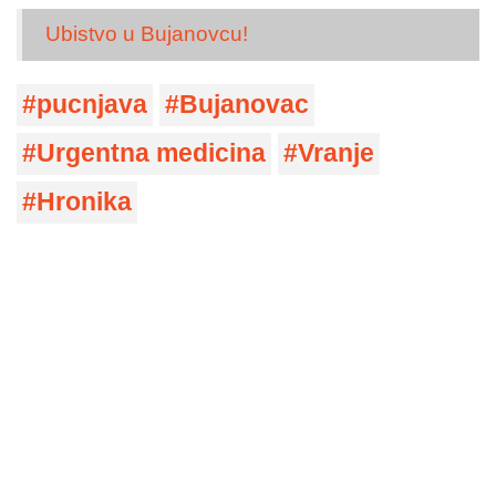
Ubistvo u Bujanovcu!
pucnjava
Bujanovac
Urgentna medicina
Vranje
Hronika