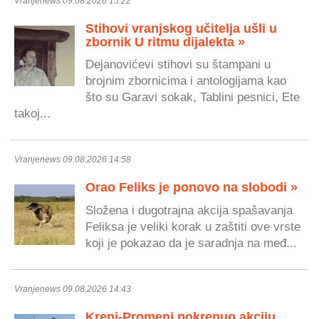
Vranjenews 09.08.2026 15:22
Stihovi vranjskog učitelja ušli u
zbornik U ritmu dijalekta »
Dejanovićevi stihovi su štampani u
brojnim zbornicima i antologijama kao
što su Garavi sokak, Tablini pesnici, Ete
takoj...
Vranjenews 09.08.2026 14:58
Orao Feliks je ponovo na slobodi »
Složena i dugotrajna akcija spašavanja
Feliksa je veliki korak u zaštiti ove vrste
koji je pokazao da je saradnja na međ...
Vranjenews 09.08.2026 14:43
Kreni-Promeni pokrenuo akciju