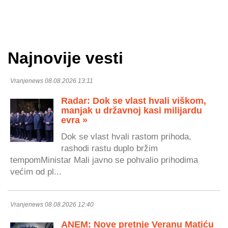
Najnovije vesti
Vranjenews 08.08.2026 13:11
Radar: Dok se vlast hvali viškom,
manjak u državnoj kasi milijardu
evra »
Dok se vlast hvali rastom prihoda,
rashodi rastu duplo bržim
tempomMinistar Mali javno se pohvalio prihodima
većim od pl...
Vranjenews 08.08.2026 12:40
ANEM: Nove pretnje Veranu Matiću