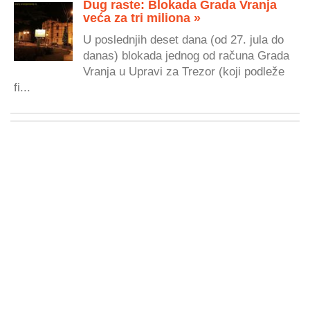
Dug raste: Blokada Grada Vranja
veća za tri miliona »
U poslednjih deset dana (od 27. jula do
danas) blokada jednog od računa Grada
Vranja u Upravi za Trezor (koji podleže
fi...