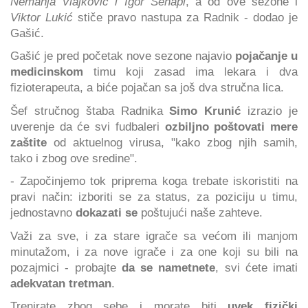
Nemanja Vlajković i Igor Šehapi
, a od ove sezone i
Viktor Lukić
stiče pravo nastupa za Radnik - dodao je
Gašić.
Gašić je pred početak nove sezone najavio
pojačanje u
medicinskom
timu koji zasad ima lekara i dva
fizioterapeuta, a biće pojačan sa još dva stručna lica.
Šef stručnog štaba Radnika
Simo Krunić
izrazio je
uverenje da će svi fudbaleri
ozbiljno poštovati mere
zaštite
od aktuelnog virusa, "kako zbog njih samih,
tako i zbog ove sredine".
- Započinjemo tok priprema koga trebate iskoristiti na
pravi način: izboriti se za status, za poziciju u timu,
jednostavno
dokazati se
poštujući naše zahteve.
Važi za sve, i za stare igrače sa većom ili manjom
minutažom, i za nove igrače i za one koji su bili na
pozajmici - probajte
da se nametnete
, svi ćete imati
adekvatan tretman
.
Trenirate zbog sebe i morate biti
uvek fizički