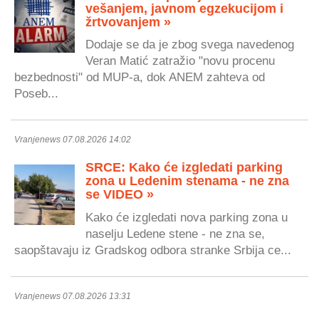
vešanjem, javnom egzekucijom i
žrtvovanjem »
Dodaje se da je zbog svega navedenog
Veran Matić zatražio "novu procenu
bezbednosti" od MUP-a, dok ANEM zahteva od
Poseb...
Vranjenews 07.08.2026 14:02
SRCE: Kako će izgledati parking
zona u Ledenim stenama - ne zna
se VIDEO »
Kako će izgledati nova parking zona u
naselju Ledene stene - ne zna se,
saopštavaju iz Gradskog odbora stranke Srbija ce...
Vranjenews 07.08.2026 13:31