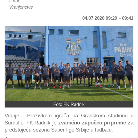
Izvor:
Vranjenews
04.07.2020 09:29 » 09:41
Foto FK Radnik
Vranje - Prozivkom igrača na Gradskom stadionu u
Surdulici FK Radnik je
zvanično započeo pripreme
za
predstojeću sezonu Super lige Srbije u fudbalu.