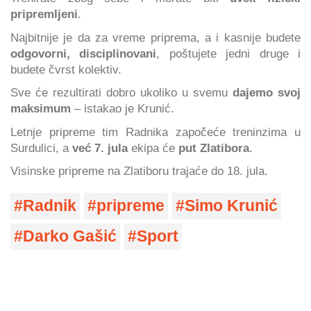
pripremljeni
.
Najbitnije je da za vreme priprema, a i kasnije budete
odgovorni, disciplinovani
, poštujete jedni druge i
budete čvrst kolektiv.
Sve će rezultirati dobro ukoliko u svemu
dajemo svoj
maksimum
– istakao je Krunić.
Letnje pripreme tim Radnika započeće treninzima u
Surdulici, a
već 7. jula
ekipa će
put Zlatibora
.
Visinske pripreme na Zlatiboru trajaće do 18. jula.
Radnik
pripreme
Simo Krunić
Darko Gašić
Sport