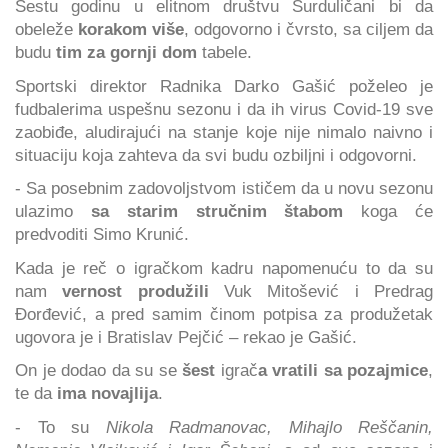
Šestu godinu u elitnom društvu Surduličani bi da
obeleže
korakom više
, odgovorno i čvrsto, sa ciljem da
budu
tim za gornji dom
tabele.
Sportski direktor Radnika Darko Gašić poželeo je
fudbalerima uspešnu sezonu i da ih virus Covid-19 sve
zaobiđe, aludirajući na stanje koje nije nimalo naivno i
situaciju koja zahteva da svi budu ozbiljni i odgovorni.
- Sa posebnim zadovoljstvom ističem da u novu sezonu
ulazimo
sa starim stručnim štabom
koga će
predvoditi Simo Krunić.
Kada je reč o igračkom kadru napomenuću to da su
nam
vernost produžili
Vuk Mitošević i Predrag
Đorđević, a pred samim činom potpisa za produžetak
ugovora je i Bratislav Pejčić – rekao je Gašić.
On je dodao da su se
šest
igrač
a vratili sa pozajmice
,
te da
ima novajlija
.
- To su
Nikola Radmanovac, Mihajlo Reščanin,