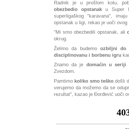
Radnik je u prošlom kolu, pob
obezbedio opstanak
u Super 
superligaškog "karavana", imaju
opstanak u ligi, rekao je uoči ovo
"Mi smo obezbedili opstanak, ali
okrug.
Želimo da budemo
ozbiljni do 
disciplinovanu i borbenu igru
kao
Znamo da je
domaćin u seriji
o
Zvezdom.
Pamtimo
koliko smo teško
došli 
verujemo da možemo da se odupre
rezultat", kazao je Đorđević uoči 