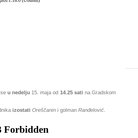
 se
u nedelju
15. maja od
14.25 sati
na Gradskom
adnika
izostati
Oreščanin
i golman
Ranđelović
.