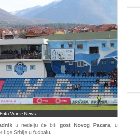
Foto Vranje News
adnik
u nedelju će biti
gost Novog Pazara
, u
 lige Srbije u fudbalu.