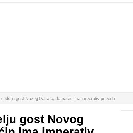
 nedelju gost Novog Pazara, domaćin ima imperativ pobede
elju gost Novog
in ima imperativ