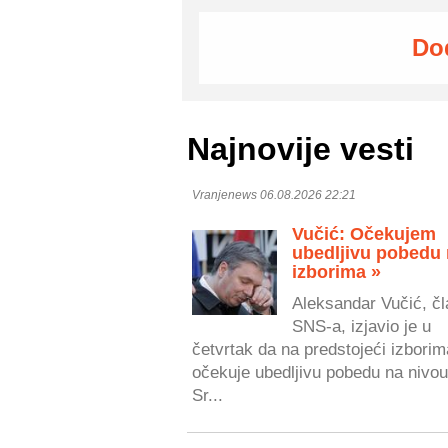
Do
Najnovije vesti
Vranjenews 06.08.2026 22:21
Vučić: Očekujem
ubedljivu pobedu
izborima »
Aleksandar Vučić, čl
SNS-a, izjavio je u
četvrtak da na predstojeći izborim
očekuje ubedljivu pobedu na nivou
Sr...