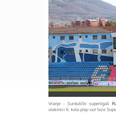
Vranje - Surdulički superligaš
R
utakmici 6. kola
play-out
faze Super