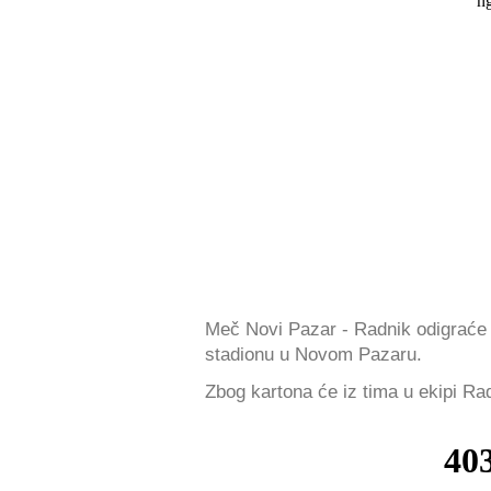
Meč Novi Pazar - Radnik odigraće
stadionu u Novom Pazaru.
Zbog kartona će iz tima u ekipi R