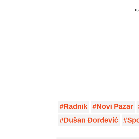
Radnik
Novi Pazar
Dušan Đorđević
Spo