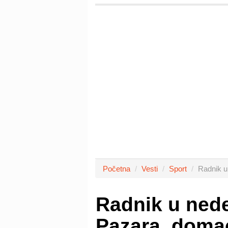
Početna
Vesti
Sport
Radnik u
Radnik u ned
Pazara, domać