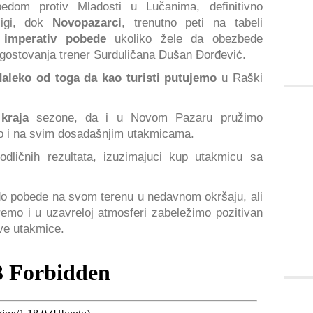
edom protiv Mladosti u Lučanima, definitivno
ligi, dok
Novopazarci
, trenutno peti na tabeli
imperativ pobede
ukoliko žele da obezbede
g gostovanja trener Surduličana Dušan Đorđević.
daleko od toga da kao turisti putujemo
u Raški
kraja
sezone, da i u Novom Pazaru pružimo
 i na svim dosadašnjim utakmicama.
dličnih rezultata, izuzimajuci kup utakmicu sa
do pobede na svom terenu u nedavnom okršaju, ali
mo i u uzavreloj atmosferi zabeležimo pozitivan
ove utakmice.