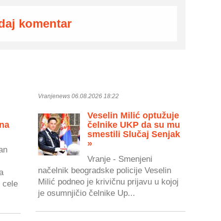
daj komentar
Vranjenews 06.08.2026 18:22
Veselin Milić optužuje
 na
čelnike UKP da su mu
smestili Slučaj Senjak
»
an
Vranje - Smenjeni
načelnik beogradske policije Veselin
a
Milić podneo je krivičnu prijavu u kojoj
 cele
je osumnjičio čelnike Up...