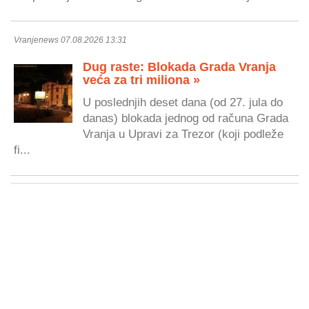
Vranjenews 07.08.2026 13:31
Dug raste: Blokada Grada Vranja
veća za tri miliona »
U poslednjih deset dana (od 27. jula do
danas) blokada jednog od računa Grada
Vranja u Upravi za Trezor (koji podleže
fi...