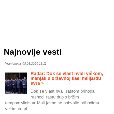
Najnovije vesti
Vranjenews 08.08.2026 13:11
Radar: Dok se vlast hvali viškom,
manjak u državnoj kasi milijardu
evra »
Dok se vlast hvali rastom prihoda,
rashodi rastu duplo bržim
tempomMinistar Mali javno se pohvalio prihodima
većim od pl...