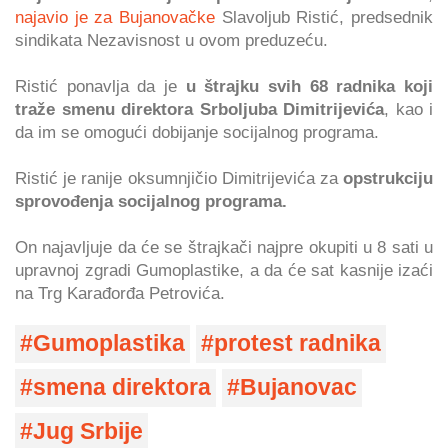
najavio je za Bujanovačke
Slavoljub Ristić, predsednik
sindikata Nezavisnost u ovom preduzeću.
Ristić ponavlja da je
u štrajku svih 68 radnika koji
traže smenu direktora Srboljuba Dimitrijevića
, kao i
da im se omogući dobijanje socijalnog programa.
Ristić je ranije oksumnjičio Dimitrijevića za
opstrukciju
sprovođenja socijalnog programa.
On najavljuje da će se štrajkači najpre okupiti u 8 sati u
upravnoj zgradi Gumoplastike, a da će sat kasnije izaći
na Trg Karađorđa Petrovića.
Gumoplastika
protest radnika
smena direktora
Bujanovac
Jug Srbije