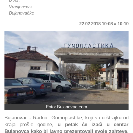
Izvor:
Vranjenews
Bujanovačke
22.02.2018 10:08 » 10:10
Foto: Bujanovac.com
Bujanovac - Radnici Gumoplastike, koji su u štrajku od
kraja prošle godine,
u petak će izaći u centar
Bujanovca kako bi javno prezentovali svoje zahteve
,