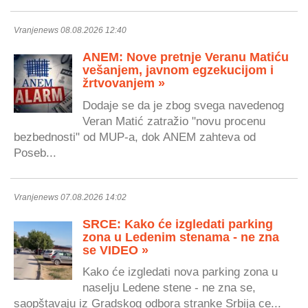
Vranjenews 08.08.2026 12:40
ANEM: Nove pretnje Veranu Matiću
vešanjem, javnom egzekucijom i
žrtvovanjem »
Dodaje se da je zbog svega navedenog
Veran Matić zatražio "novu procenu
bezbednosti" od MUP-a, dok ANEM zahteva od
Poseb...
Vranjenews 07.08.2026 14:02
SRCE: Kako će izgledati parking
zona u Ledenim stenama - ne zna
se VIDEO »
Kako će izgledati nova parking zona u
naselju Ledene stene - ne zna se,
saopštavaju iz Gradskog odbora stranke Srbija ce...