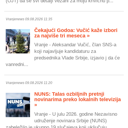
(OJT) da se svi detalji vezani za moju krivičnu p...
Vranjenews 09.08.2026 11:35
Čekajući Godoa: Vučić kaže izbori
za najviše tri meseca »
Vranje - Aleksandar Vučić, član SNS-a
koji najavljuje kandidaturu za
predsednika Vlade Srbije, izjavio j da će
vanredni...
Vranjenews 09.08.2026 11:20
NUNS: Talas ozbiljnih pretnji
novinarima preko lokalnih televizija
»
Vranje - U julu 2026. godine Nezavisno
udruženje novinara Srbije (NUNS)
zabeležilo je ukupno 19 slučajeva koji uključuju...