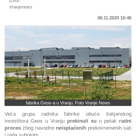
Izvor:
Vranjenews
06.11.2020 10:46
fabrika Geox-a u Vranju. Foto Vranje News
Veća grupa radnika fabrike obuće italijanskog
investitora Geox u Vranju
prekinuli su
u petak
radni
proces
zbog navodno
neisplaćenih
prekovremenih sati
i rada subotom.