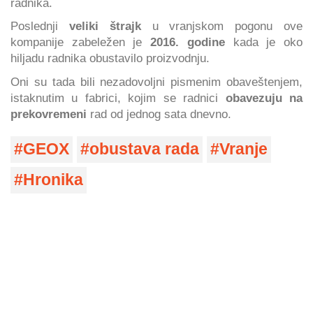
radnika.
Poslednji
veliki štrajk
u vranjskom pogonu ove
kompanije zabeležen je
2016. godine
kada je oko
hiljadu radnika obustavilo proizvodnju.
Oni su tada bili nezadovoljni pismenim obaveštenjem,
istaknutim u fabrici, kojim se radnici
obavezuju na
prekovremeni
rad od jednog sata dnevno.
GEOX
obustava rada
Vranje
Hronika