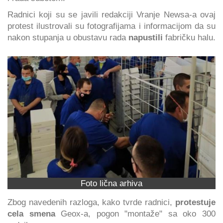
Radnici koji su se javili redakciji Vranje Newsa-a ovaj
protest ilustrovali su fotografijama i informacijom da su
nakon stupanja u obustavu rada
napustili
fabričku halu.
Foto lična arhiva
Zbog navedenih razloga, kako tvrde radnici,
protestuje
cela smena
Geox-a, pogon "montaže" sa oko 300