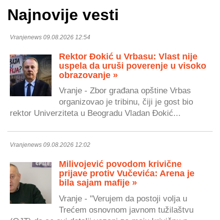
Najnovije vesti
Vranjenews 09.08.2026 12:54
Rektor Đokić u Vrbasu: Vlast nije
uspela da uruši poverenje u visoko
obrazovanje »
Vranje - Zbor građana opštine Vrbas
organizovao je tribinu, čiji je gost bio
rektor Univerziteta u Beogradu Vladan Đokić...
Vranjenews 09.08.2026 12:02
Milivojević povodom krivične
prijave protiv Vučevića: Arena je
bila sajam mafije »
Vranje - "Verujem da postoji volja u
Trećem osnovnom javnom tužilaštvu