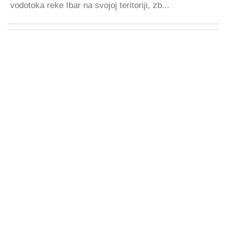
vodotoka reke Ibar na svojoj teritoriji, zb...