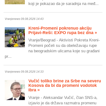
koji je pokazao da je saradnja na međ...
Vranjenews 09.08.2026 14:43
Kreni-Promeni pokrenuo akciju
Prijavi-Reši: EXPO rupa bez dna »
Vranje/Beograd - Aktivisti Pokreta Kreni-
Promeni počeli su da obeležavaju rupe
na beogradskim ulicama koje su građani
pr...
Vranjenews 09.08.2026 14:33
Vučić toliko brine za Srbe na severu
Kosova da bi da promeni vodotok
Ibra »
Vranje - Aleksandar Vučić, član SNS-a,
izjavio je da država razmatra promenu