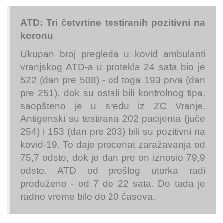
ATD: Tri četvrtine testiranih pozitivni na
koronu
Ukupan broj pregleda u kovid ambulanti
vranjskog ATD-a u protekla 24 sata bio je
522 (dan pre 508) - od toga 193 prva (dan
pre 251), dok su ostali bili kontrolnog tipa,
saopšteno je u sredu iz ZC Vranje.
Antigenski su testirana 202 pacijenta (juče
254) i 153 (dan pre 203) bili su pozitivni na
kovid-19. To daje procenat zaražavanja od
75,7 odsto, dok je dan pre on iznosio 79,9
odsto. ATD od prošlog utorka radi
produženo - od 7 do 22 sata. Do tada je
radno vreme bilo do 20 časova.