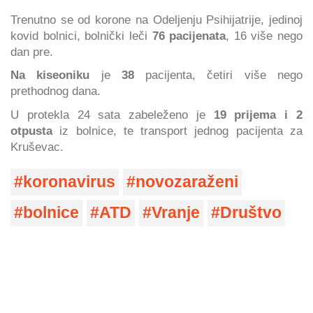
Trenutno se od korone na Odeljenju Psihijatrije, jedinoj
kovid bolnici, bolnički leči
76 pacijenata
, 16 više nego
dan pre.
Na kiseoniku
je
38
pacijenta, četiri više nego
prethodnog dana.
U protekla 24 sata zabeleženo je
19 prijema i 2
otpusta
iz bolnice, te transport jednog pacijenta za
Kruševac.
koronavirus
novozaraženi
bolnice
ATD
Vranje
Društvo