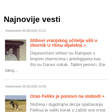
Najnovije vesti
Vranjenews 09.08.2026 15:22
Stihovi vranjskog učitelja ušli u
zbornik U ritmu dijalekta »
Dejanovićevi stihovi su štampani u
brojnim zbornicima i antologijama kao
što su Garavi sokak, Tablini pesnici, Ete
takoj...
Vranjenews 09.08.2026 14:58
Orao Feliks je ponovo na slobodi »
Složena i dugotrajna akcija spašavanja
Feliksa je veliki korak u zaštiti ove vrste