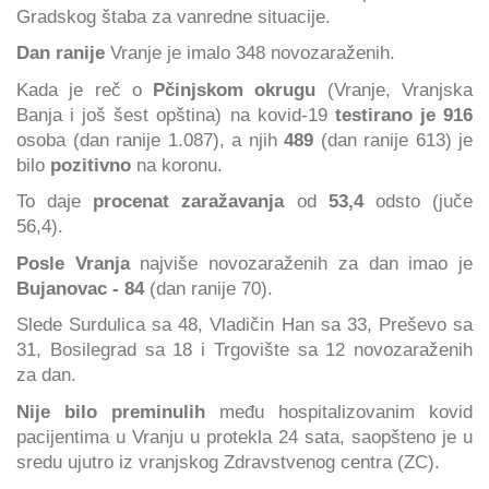
Gradskog štaba za vanredne situacije.
Dan ranije
Vranje je imalo 348 novozaraženih.
Kada je reč o
Pčinjskom okrugu
(Vranje, Vranjska
Banja i još šest opština) na kovid-19
testirano je 916
osoba (dan ranije 1.087), a njih
489
(dan ranije 613) je
bilo
pozitivno
na koronu.
To daje
procenat zaražavanja
od
53,4
odsto (juče
56,4).
Posle Vranja
najviše novozaraženih za dan imao je
Bujanovac - 84
(dan ranije 70).
Slede Surdulica sa 48, Vladičin Han sa 33, Preševo sa
31, Bosilegrad sa 18 i Trgovište sa 12 novozaraženih
za dan.
Nije bilo preminulih
među hospitalizovanim kovid
pacijentima u Vranju u protekla 24 sata, saopšteno je u
sredu ujutro iz vranjskog Zdravstvenog centra (ZC).