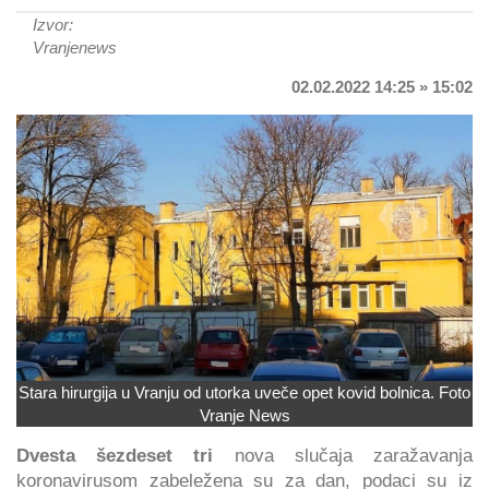
Izvor:
Vranjenews
02.02.2022 14:25 » 15:02
Stara hirurgija u Vranju od utorka uveče opet kovid bolnica. Foto
Vranje News
Dvesta šezdeset tri
nova slučaja zaražavanja
koronavirusom zabeležena su za dan, podaci su iz