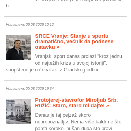
b...
Vranjenews 06.08.2026 10:12
SRCE Vranje: Stanje u sportu
dramatično, većnik da podnese
ostavku »
Vranjski sport danas prolazi "kroz jednu
od najtežih kriza u svojoj istoriji",
saopšteno je u četvrtak iz Gradskog odbor...
Vranjenews 05.08.2026 19:34
Protojerej-stavrofor Miroljub Srb.
Ružić: Staro, staro mi dajte! »
Danas je taj pejzaž skoro
neprepoznatljiv. Nema više kaldrme što
pamti korake, ni šan-duda što pravi