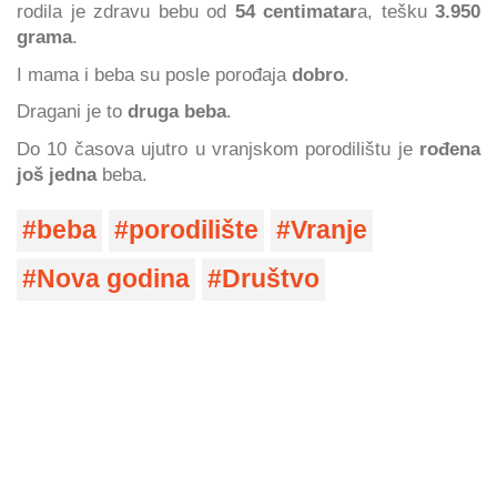
rodila je zdravu bebu od
54 centimatar
a, tešku
3.950
grama
.
I mama i beba su posle porođaja
dobro
.
Dragani je to
druga beba
.
Do 10 časova ujutro u vranjskom porodilištu je
rođena
još jedna
beba.
beba
porodilište
Vranje
Nova godina
Društvo