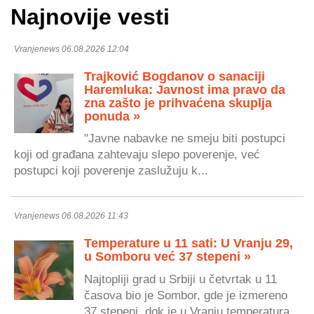
Najnovije vesti
Vranjenews 06.08.2026 12:04
Trajković Bogdanov o sanaciji
Haremluka: Javnost ima pravo da
zna zašto je prihvaćena skuplja
ponuda »
"Javne nabavke ne smeju biti postupci
koji od građana zahtevaju slepo poverenje, već
postupci koji poverenje zaslužuju k...
Vranjenews 06.08.2026 11:43
Temperature u 11 sati: U Vranju 29,
u Somboru već 37 stepeni »
Najtopliji grad u Srbiji u četvrtak u 11
časova bio je Sombor, gde je izmereno
37 stepeni, dok je u Vranju temperatura