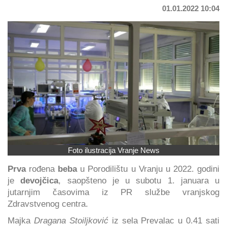
01.01.2022 10:04
Foto ilustracija Vranje News
Prva
rođena
beba
u Porodilištu u Vranju u 2022. godini
je
devojčica
, saopšteno je u subotu 1. januara u
jutarnjim časovima iz PR službe vranjskog
Zdravstvenog centra.
Majka
Dragana Stoiljković
iz sela Prevalac u 0.41 sati