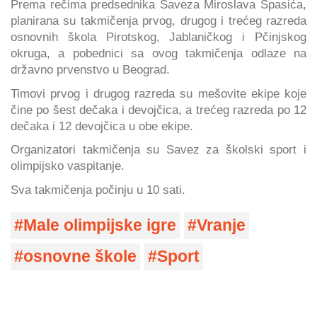
Prema rečima predsednika Saveza Miroslava Spasića,
planirana su takmičenja prvog, drugog i trećeg razreda
osnovnih škola Pirotskog, Jablaničkog i Pčinjskog
okruga, a pobednici sa ovog takmičenja odlaze na
državno prvenstvo u Beograd.
Timovi prvog i drugog razreda su mešovite ekipe koje
čine po šest dečaka i devojčica, a trećeg razreda po 12
dečaka i 12 devojčica u obe ekipe.
Organizatori takmičenja su Savez za školski sport i
olimpijsko vaspitanje.
Sva takmičenja počinju u 10 sati.
Male olimpijske igre
Vranje
osnovne škole
Sport