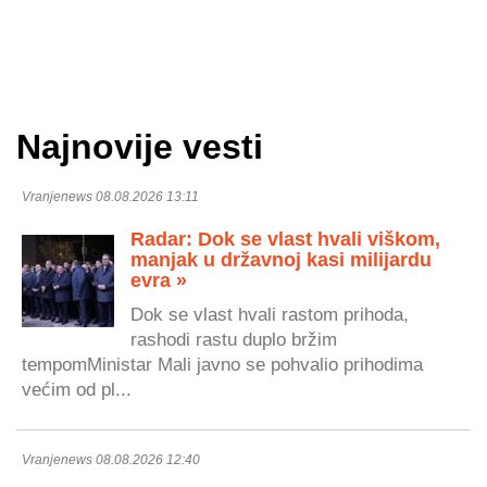
Najnovije vesti
Vranjenews 08.08.2026 13:11
Radar: Dok se vlast hvali viškom,
manjak u državnoj kasi milijardu
evra »
Dok se vlast hvali rastom prihoda,
rashodi rastu duplo bržim
tempomMinistar Mali javno se pohvalio prihodima
većim od pl...
Vranjenews 08.08.2026 12:40