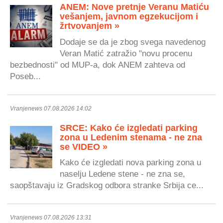
ANEM: Nove pretnje Veranu Matiću
vešanjem, javnom egzekucijom i
žrtvovanjem »
Dodaje se da je zbog svega navedenog
Veran Matić zatražio "novu procenu
bezbednosti" od MUP-a, dok ANEM zahteva od
Poseb...
Vranjenews 07.08.2026 14:02
SRCE: Kako će izgledati parking
zona u Ledenim stenama - ne zna
se VIDEO »
Kako će izgledati nova parking zona u
naselju Ledene stene - ne zna se,
saopštavaju iz Gradskog odbora stranke Srbija ce...
Vranjenews 07.08.2026 13:31