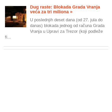
Dug raste: Blokada Grada Vranja
veća za tri miliona »
U poslednjih deset dana (od 27. jula do
danas) blokada jednog od računa Grada
Vranja u Upravi za Trezor (koji podleže
fi...