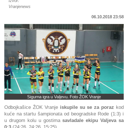
Izvor:
Vranjenews
06.10.2018 23:58
Sigurna igra u Valjevu. Foto ŽOK Vranje
Odbojkašice ŽOK Vranje
iskupile su se za poraz
kod
kuće na startu šampionata od beogradske Rode (1:3) i
u drugom kolu u gostima
savladale ekipu Valjeva sa
0:3
(24:26, 24:26, 15:25).