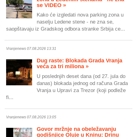
se VIDEO »
Kako će izgledati nova parking zona u
naselju Ledene stene - ne zna se,
saopštavaju iz Gradskog odbora stranke Srbija ce...
Vranjenews 07.08.2026 13:31
Dug raste: Blokada Grada Vranja
veća za tri miliona »
U poslednjih deset dana (od 27. jula do
danas) blokada jednog od računa Grada
Vranja u Upravi za Trezor (koji podleže
fi...
Vranjenews 07.08.2026 13:05
Govor mržnje na obeležavanju
godišnjice Oluje u Kninu: Drinu