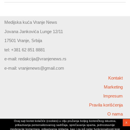
Medijska kuća Vranje News
Jovana Jankovića Lunge 12/11
17501 Vranje, Srbija
tel: +381 62 851 8881
e-mail:
redakcija@vranjenews.rs
e-mail:
vranjenews@gmail.com
Kontakt
Marketing
Impresum
Pravila korišćenja
O nama
Ovaj sajt koristi kolačiće (cookies) u cilju pružanja boljeg korisničkog iskustva,
X
Copyright © 2026 Vranjenews
prikazivanja personalizovanog sadržaja, sprečavanja spama, jednostavnije
All rights reserved
moderacije komentara, prikazivanja reklama, kao i za još neke funkcionalnosti koje