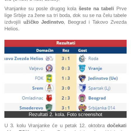
Vranjanke su posle drugog kola
šeste na tabeli
Prve
lige Srbije za žene sa tri boda, dok su se na čelu tabele
izdvojili
užičko Jedinstvo
, Beograd i Takovo Zvezda
Helios.
Rezultati 2. kola. Foto screenshot
U 3. kolu Vranjanke će u petak 12. oktobra
dočekati