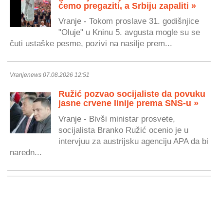
ćemo pregaziti, a Srbiju zapaliti »
Vranje - Tokom proslave 31. godišnjice
"Oluje" u Kninu 5. avgusta mogle su se
čuti ustaške pesme, pozivi na nasilje prem...
Vranjenews 07.08.2026 12:51
Ružić pozvao socijaliste da povuku
jasne crvene linije prema SNS-u »
Vranje - Bivši ministar prosvete,
socijalista Branko Ružić ocenio je u
intervjuu za austrijsku agenciju APA da bi
naredn...