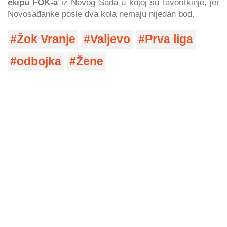
ekipu FOK-a
iz Novog Sada u kojoj su favoritkinje, jer
Novosađanke posle dva kola nemaju nijedan bod.
Žok Vranje
Valjevo
Prva liga
odbojka
Žene