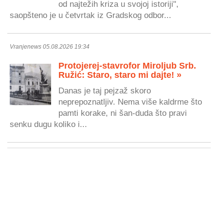
od najtežih kriza u svojoj istoriji",
saopšteno je u četvrtak iz Gradskog odbor...
Vranjenews 05.08.2026 19:34
Protojerej-stavrofor Miroljub Srb.
Ružić: Staro, staro mi dajte! »
Danas je taj pejzaž skoro
neprepoznatljiv. Nema više kaldrme što
pamti korake, ni šan-duda što pravi
senku dugu koliko i...