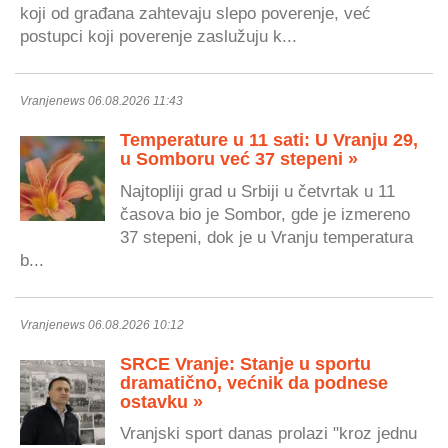
koji od građana zahtevaju slepo poverenje, već
postupci koji poverenje zaslužuju k...
Vranjenews 06.08.2026 11:43
Temperature u 11 sati: U Vranju 29,
u Somboru već 37 stepeni »
Najtopliji grad u Srbiji u četvrtak u 11
časova bio je Sombor, gde je izmereno
37 stepeni, dok je u Vranju temperatura
b...
Vranjenews 06.08.2026 10:12
SRCE Vranje: Stanje u sportu
dramatično, većnik da podnese
ostavku »
Vranjski sport danas prolazi "kroz jednu