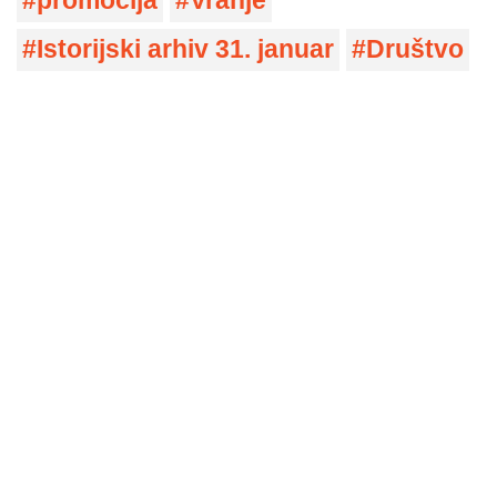
promocija
Vranje
Istorijski arhiv 31. januar
Društvo