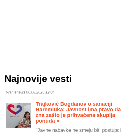
Najnovije vesti
Vranjenews 06.08.2026 12:04
Trajković Bogdanov o sanaciji
Haremluka: Javnost ima pravo da
zna zašto je prihvaćena skuplja
ponuda »
"Javne nabavke ne smeju biti postupci