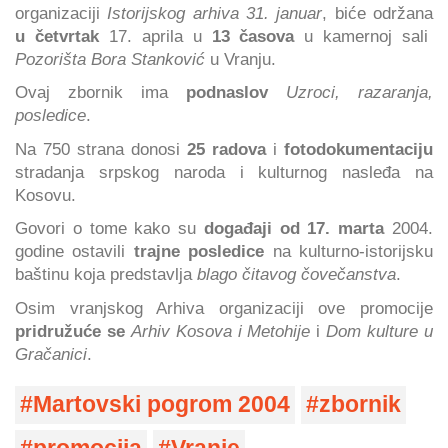
organizaciji
Istorijskog arhiva 31. januar
, biće održana
u četvrtak
17. aprila u
13 časova
u kamernoj sali
Pozorišta Bora Stanković
u Vranju.
Ovaj zbornik ima
podnaslov
Uzroci, razaranja,
posledice
.
Na 750 strana donosi
25 radova
i
fotodokumentaciju
stradanja srpskog naroda i kulturnog nasleđa na
Kosovu.
Govori o tome kako su
događaji od 17. marta
2004.
godine ostavili
trajne posledice
na kulturno-istorijsku
baštinu koja predstavlja
blago čitavog čovečanstva
.
Osim vranjskog Arhiva organizaciji ove promocije
pridružuće se
Arhiv Kosova i Metohije
i
Dom kulture u
Gračanici
.
Martovski pogrom 2004
zbornik