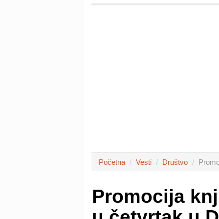
Početna
Vesti
Društvo
Promoc
Promocija knji
u četvrtak u 