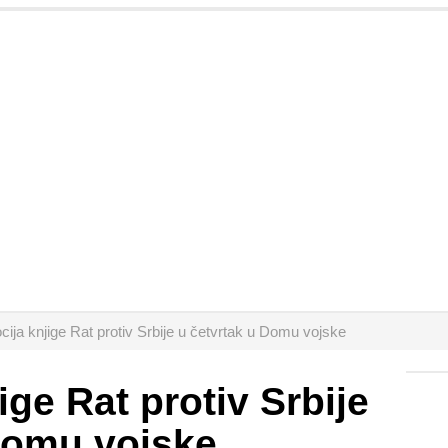
ija knjige Rat protiv Srbije u četvrtak u Domu vojske
ge Rat protiv Srbije
Domu vojske