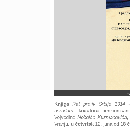
F
Knjiga
Rat protiv Srbije 1914 
narodom
,
koautora
penzionisan
Vojvodine
Nebojše Kuzmanovića
Vranju,
u četvrtak
12. juna od
18 