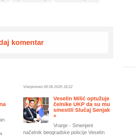
daj komentar
Vranjenews 06.08.2026 18:22
Veselin Milić optužuje
 na
čelnike UKP da su mu
smestili Slučaj Senjak
»
an
Vranje - Smenjeni
načelnik beogradske policije Veselin
a