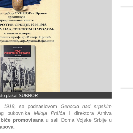
oto plakat SUBNOR
- 1918
, sa podnaslovom
Genocid nad srpskim
og
pukovnika
Miloja Pršića
i direktora Arhiva
,
biće promovisana
u sali Doma Vojske Srbije u
časova
.