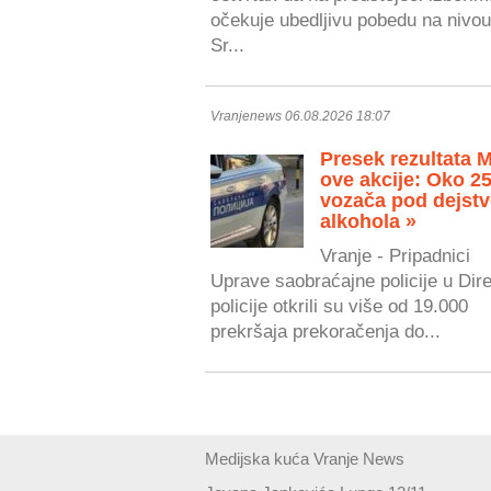
očekuje ubedljivu pobedu na nivou
Sr...
Vranjenews 06.08.2026 18:07
Presek rezultata 
ove akcije: Oko 2
vozača pod dejst
alkohola »
Vranje - Pripadnici
Uprave saobraćajne policije u Dire
policije otkrili su više od 19.000
prekršaja prekoračenja do...
Medijska kuća Vranje News