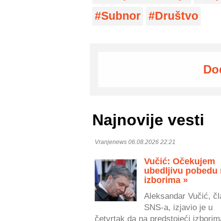
Subnor
Društvo
Do
Najnovije vesti
Vranjenews 06.08.2026 22:21
Vučić: Očekujem
ubedljivu pobedu
izborima »
Aleksandar Vučić, čl
SNS-a, izjavio je u
četvrtak da na predstojeći izborim