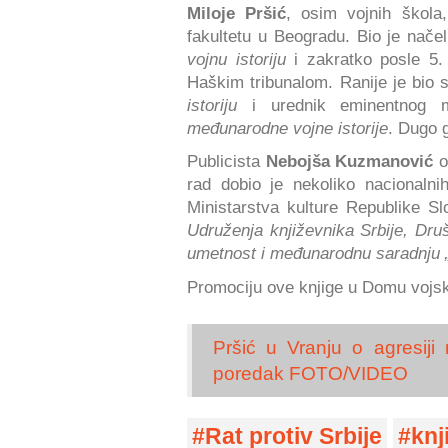
Miloje Pršić
, osim vojnih škola,
fakultetu u Beogradu. Bio je nače
vojnu istoriju
i zakratko posle 5.
Haškim tribunalom. Ranije je bio 
istoriju
i urednik eminentnog 
međunarodne vojne istorije
. Dugo 
Publicista
Nebojša Kuzmanović
o
rad dobio je nekoliko nacionalni
Ministarstva kulture Republike S
Udruženja književnika Srbije, Dru
umetnost i međunarodnu saradnju „
Promociju ove knjige u Domu voj
Pršić u Vranju o agresiji
poredak FOTO/VIDEO
Rat protiv Srbije
knj