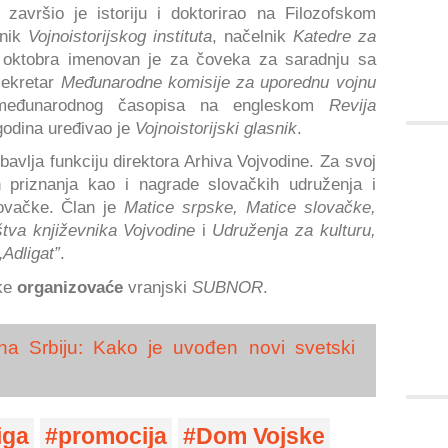
 završio je istoriju i doktorirao na Filozofskom
lnik
Vojnoistorijskog instituta
, načelnik
Katedre za
 oktobra imenovan je za čoveka za saradnju sa
sekretar
Međunarodne komisije za uporednu vojnu
međunarodnog časopisa na engleskom
Revija
godina uređivao je
Vojnoistorijski glasnik
.
bavlja funkciju direktora Arhiva Vojvodine. Za svoj
h priznanja kao i nagrade slovačkih udruženja i
lovačke. Član je
Matice srpske, Matice slovačke,
štva književnika Vojvodine
i
Udruženja za kulturu,
Adligat”
.
ske
organizovaće
vranjski
SUBNOR
.
 na Srbiju: Kako je uvođen novi svetski
iga
promocija
Dom Vojske