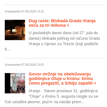
Vranjenews 07.08.2026 13:31
Dug raste: Blokada Grada Vranja
veća za tri miliona »
U poslednjih deset dana (od 27. jula do
danas) blokada jednog od računa Grada
Vranja u Upravi za Trezor (koji podleže
fi...
Vranjenews 07.08.2026 13:05
Govor mržnje na obeležavanju
godišnjice Oluje u Kninu: Drinu
ćemo pregaziti, a Srbiju zapaliti »
Vranje - Tokom proslave 31. godišnjice
"Oluje" u Kninu 5. avgusta mogle su se
čuti ustaške pesme, pozivi na nasilje prem...