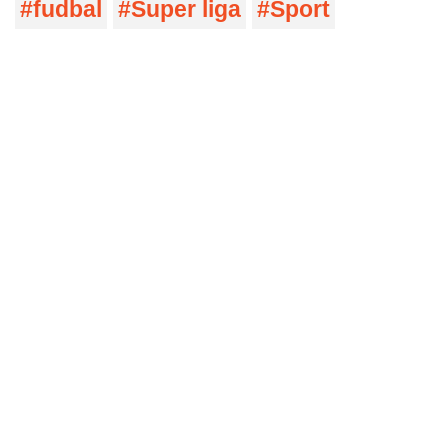
fudbal
Super liga
Sport