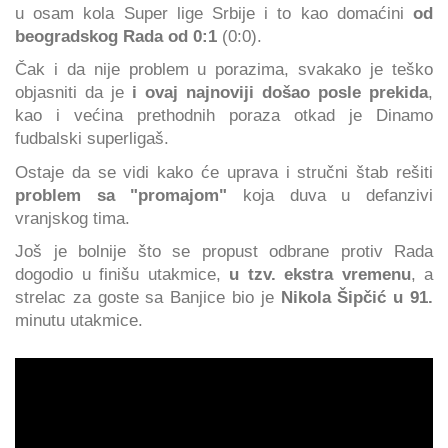
u osam kola Super lige Srbije i to kao domaćini
od
beogradskog Rada od 0:1
(0:0).
Čak i da nije problem u porazima, svakako je teško
objasniti da je
i ovaj najnoviji došao posle prekida
,
kao i većina prethodnih poraza otkad je Dinamo
fudbalski superligaš.
Ostaje da se vidi kako će uprava i stručni štab rešiti
problem sa "promajom"
koja duva u defanzivi
vranjskog tima.
Još je bolnije što se propust odbrane protiv Rada
dogodio u finišu utakmice,
u tzv. ekstra vremenu
, a
strelac za goste sa Banjice bio je
Nikola Šipčić u 91.
minutu utakmice.