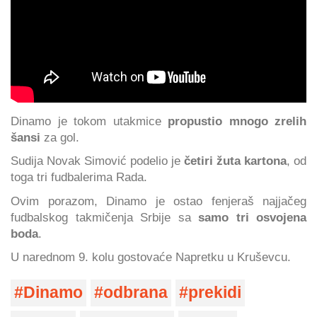
Dinamo je tokom utakmice
propustio mnogo zrelih
šansi
za gol.
Sudija Novak Simović podelio je
četiri žuta kartona
, od
toga tri fudbalerima Rada.
Ovim porazom, Dinamo je ostao fenjeraš najjačeg
fudbalskog takmičenja Srbije sa
samo tri osvojena
boda
.
U narednom 9. kolu gostovaće Napretku u Kruševcu.
Dinamo
odbrana
prekidi