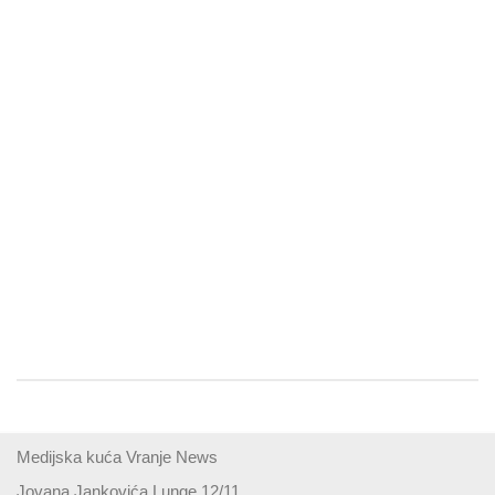
Medijska kuća Vranje News
Jovana Jankovića Lunge 12/11