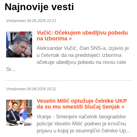
Najnovije vesti
Vranjenews 06.08.2026 22:21
Vučić: Očekujem ubedljivu pobedu
na izborima »
Aleksandar Vučić, član SNS-a, izjavio je
u četvrtak da na predstojeći izborima
očekuje ubedljivu pobedu na nivou cele
Sr...
Vranjenews 06.08.2026 18:22
Veselin Milić optužuje čelnike UKP
da su mu smestili Slučaj Senjak »
Vranje - Smenjeni načelnik beogradske
policije Veselin Milić podneo je krivičnu
prijavu u kojoj je osumnjičio čelnike Up...