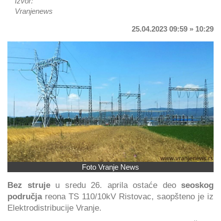
Izvor:
Vranjenews
25.04.2023 09:59 » 10:29
Foto Vranje News
Bez struje
u sredu 26. aprila ostaće deo
seoskog
područja
reona TS 110/10kV Ristovac, saopšteno je iz
Elektrodistribucije Vranje.