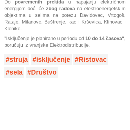
Do
povremenih prekida
u napajanju električnom
energijom doći će
zbog radova
na elektroenergetskim
objektima u selima na potezu Davidovac, Vrtogoš,
Rataje, Milanovo, Buštrenje, kao i Krševica, Klinovac i
Klenike.
"Isključenje je planirano u periodu od
10 do 14 časova"
,
poručuju iz vranjske Elektrodistribucije.
struja
isključenje
Ristovac
sela
Društvo