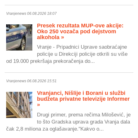
Vranjenews 06.08.2026 18:07
Presek rezultata MUP-ove akcije:
Oko 250 vozača pod dejstvom
alkohola »
Vranje - Pripadnici Uprave saobraćajne
policije u Direkciji policije otkrili su više
od 19.000 prekršaja prekoračenja do...
Vranjenews 06.08.2026 15:51
Vranjanci, Nišlije i Borani u službi
budžeta privatne televizije Informer
»
Drugi primer, prema rečima Milošević, je
to što Gradska uprava grada Vranja dala
čak 2,8 miliona za oglašavanje."Kakvo o...