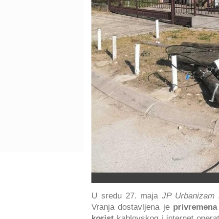
U sredu 27. maja
JP Urbanizam i
Vranja dostavljena je
privremena
korist
kablovskog i internet opera