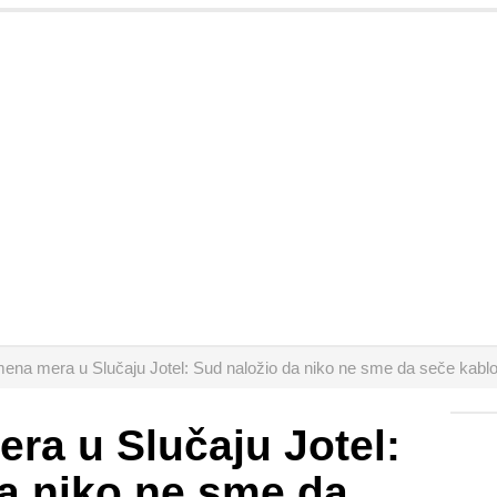
mena mera u Slučaju Jotel: Sud naložio da niko ne sme da seče kabl
ra u Slučaju Jotel:
a niko ne sme da