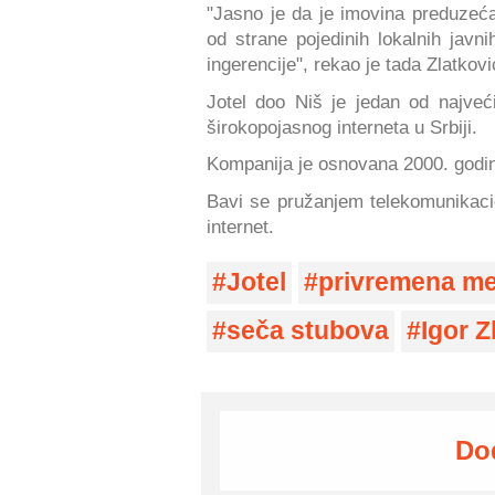
"Jasno je da je imovina preduze
od strane pojedinih lokalnih jav
ingerencije", rekao je tada Zlatkovi
Jotel doo Niš je jedan od najvećih
širokopojasnog interneta u Srbiji.
Kompanija je osnovana 2000. godine
Bavi se pružanjem telekomunikacio
internet.
Jotel
privremena m
seča stubova
Igor Z
Do