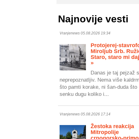
Najnovije vesti
Vranjenews 05.08.2026 19:34
Protojerej-stavrof
Miroljub Srb. Ruži
Staro, staro mi daj
»
Danas je taj pejzaž 
neprepoznatljiv. Nema više kaldr
što pamti korake, ni šan-duda što 
senku dugu koliko i...
Vranjenews 05.08.2026 17:14
Žestoka reakcija
Mitropolije
crnogorsko-primo