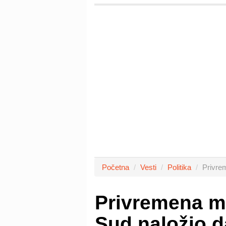
Početna
Vesti
Politika
Privre
Privremena me
Sud naložio d