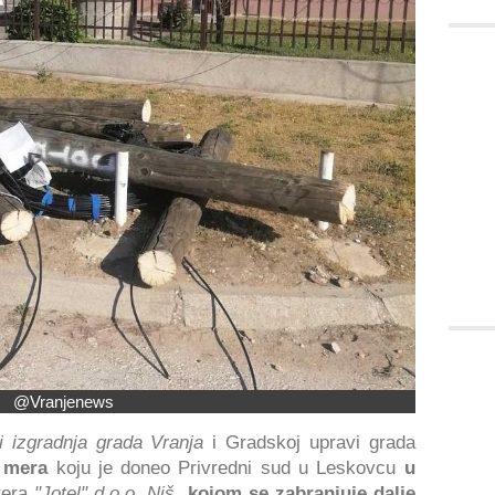
@Vranjenews
 izgradnja grada Vranja
i Gradskoj upravi grada
 mera
koju je doneo Privredni sud u Leskovcu
u
tera
"Jotel" d.o.o. Niš
,
kojom se zabranjuje dalje