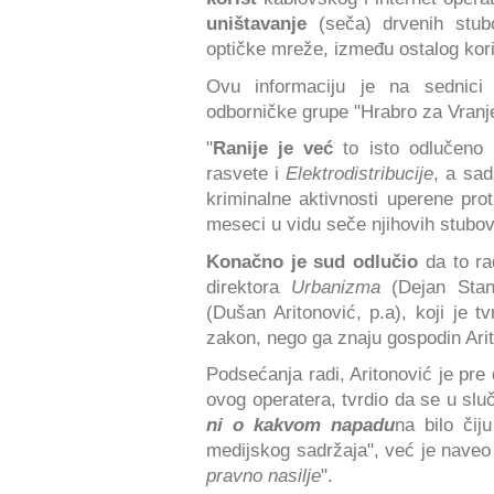
uništavanje
(seča) drvenih stub
optičke mreže, između ostalog kori
Ovu informaciju je na sednic
odborničke grupe "Hrabro za Vranj
"
Ranije je već
to isto odlučen
rasvete i
Elektrodistribucije
, a sad
kriminalne aktivnosti uperene prot
meseci u vidu seče njihovih stubov
Konačno je sud odlučio
da to ra
direktora
Urbanizma
(Dejan Stano
(Dušan Aritonović, p.a), koji je 
zakon, nego ga znaju gospodin Arito
Podsećanja radi, Aritonović je pre
ovog operatera, tvrdio da se u sl
ni o kakvom napadu
na bilo čij
medijskog sadržaja", već je naveo
pravno nasilje
".