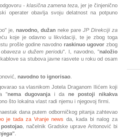
u odgovoru -
klasična zamena teza
, jer je činjenično
ski operater obavlja svoju delatnost na potpuno
oo" je,
navodno, dužan
neke pare
JP Direkciji za
eću koje je odavno u likvidaciji, te je zbog toga
gustu prošle godine navodno
raskinuo ugovor
zbog
ih obaveza u dužem periodu
". I, navodno, "
naložio
ablove sa stubova javne rasvete u roku od osam
tonović,
navodno to ignorisao
.
govarao sa vlasnikom Jotela Draganom Ilićem koji
a "
nema dugovanja
i da
ne postoji nikakva
no što lokalna vlast radi njemu i njegovoj firmi.
etnaestak dana putem odborničkog pitanja zahtevao
eo je tada za Vranje news
da, kada bi nalog za
 postojao
, načelnik Gradske uprave Aritonović bi
njega
"
.