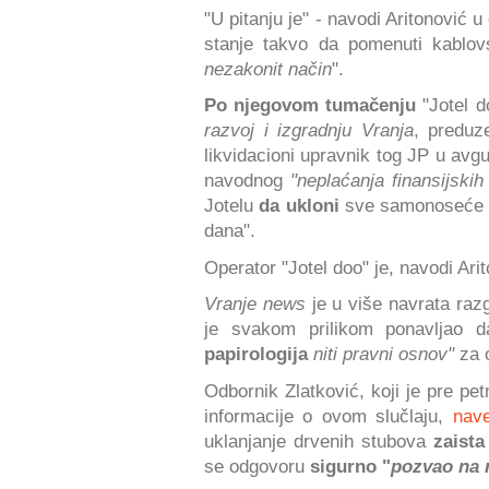
"U pitanju je" - navodi Aritonović 
stanje takvo da pomenuti kablov
nezakonit način
".
Po njegovom tumačenju
"Jotel d
razvoj i izgradnju Vranja
, preduz
likvidacioni upravnik tog JP u av
navodnog
"neplaćanja finansijsk
Jotelu
da ukloni
sve samonoseće k
dana".
Operator "Jotel doo" je, navodi Ari
Vranje news
je u više navrata raz
je svakom prilikom ponavljao d
papirologija
niti pravni osnov"
za o
Odbornik Zlatković, koji je pre p
informacije o ovom slučlaju,
nav
uklanjanje drvenih stubova
zaista
se odgovoru
sigurno "
pozvao na 