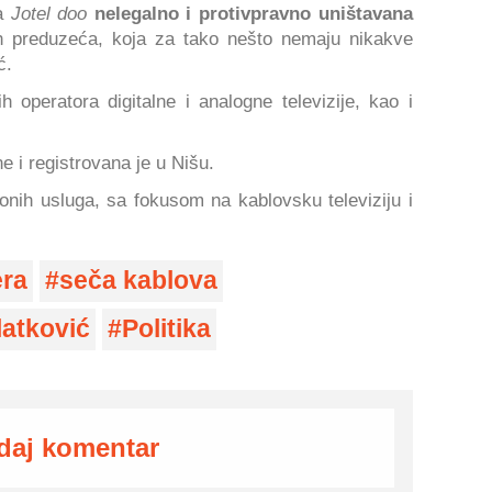
ća
Jotel doo
nelegalno i protivpravno uništavana
nih preduzeća, koja za tako nešto nemaju nikakve
ć.
 operatora digitalne i analogne televizije, kao i
 i registrovana je u Nišu.
nih usluga, sa fokusom na kablovsku televiziju i
era
seča kablova
latković
Politika
daj komentar