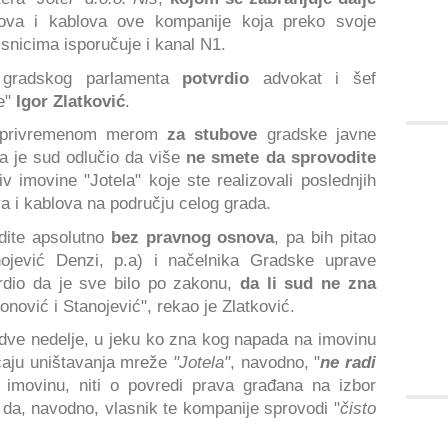
ova i kablova ove kompanije koja preko svoje
snicima isporučuje i kanal N1.
i gradskog parlamenta
potvrdio
advokat i šef
e"
Igor Zlatković
.
o privremenom merom
za stubove
gradske javne
a je sud odlučio da više
ne smete da sprovodite
iv imovine "Jotela" koje ste realizovali poslednjih
a i kablova na području celog grada.
dite apsolutno
bez pravnog osnova
, pa bih pitao
jević Denzi, p.a) i načelnika Gradske uprave
tvrdio da je sve bilo po zakonu,
da li sud ne zna
nović i Stanojević", rekao je Zlatković.
 dve nedelje, u jeku ko zna kog napada na imovinu
učaju uništavanja mreže
"Jotela"
, navodno, "
ne radi
u imovinu, niti o povredi prava građana na izbor
 da, navodno, vlasnik te kompanije sprovodi "
čisto