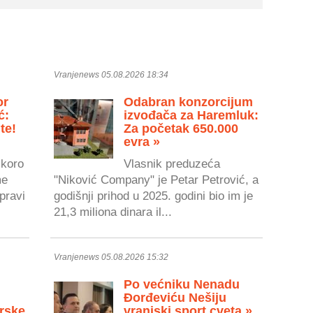
Vranjenews 05.08.2026 18:34
or
Odabran konzorcijum
ć:
izvođača za Haremluk:
te!
Za početak 650.000
evra »
skoro
Vlasnik preduzeća
me
"Niković Company" je Petar Petrović, a
pravi
godišnji prihod u 2025. godini bio im je
21,3 miliona dinara il...
Vranjenews 05.08.2026 15:32
Po većniku Nenadu
Đorđeviću Nešiju
rske
vranjski sport cveta »