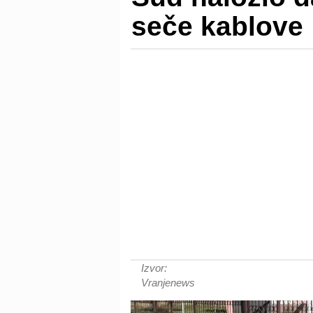
seče kablove
Izvor:
Vranjenews