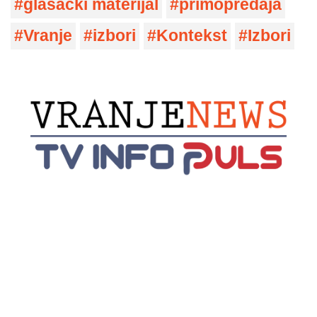
glasački materijal
primopredaja
Vranje
izbori
Kontekst
Izbori