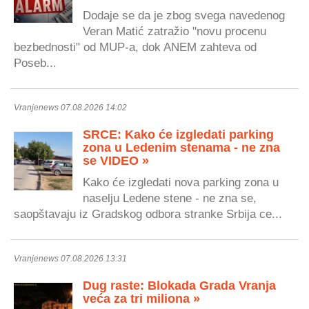
Dodaje se da je zbog svega navedenog
Veran Matić zatražio "novu procenu
bezbednosti" od MUP-a, dok ANEM zahteva od
Poseb...
Vranjenews 07.08.2026 14:02
SRCE: Kako će izgledati parking
zona u Ledenim stenama - ne zna
se VIDEO »
Kako će izgledati nova parking zona u
naselju Ledene stene - ne zna se,
saopštavaju iz Gradskog odbora stranke Srbija ce...
Vranjenews 07.08.2026 13:31
Dug raste: Blokada Grada Vranja
veća za tri miliona »