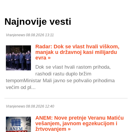
Najnovije vesti
Vranjenews 08.08.2026 13:11
Radar: Dok se vlast hvali viškom,
manjak u državnoj kasi milijardu
evra »
Dok se vlast hvali rastom prihoda,
rashodi rastu duplo bržim
tempomMinistar Mali javno se pohvalio prihodima
većim od pl...
Vranjenews 08.08.2026 12:40
ANEM: Nove pretnje Veranu Matiću
vešanjem, javnom egzekucijom i
žrtvovanjem »