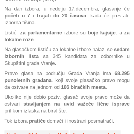
Na dan izbora, u nedelju 17.decembra, glasanje će
početi u 7 i trajati do 20 časova
, kada će prestati
izborna tišina.
Listići
za parlamentarne
izbore su
boje kajsije
, a
za
lokalne roze
.
Na glasačkom listiću za lokalne izbore nalazi se
sedam
izbornih lista
sa 345 kandidata za odbornike u
Skupštini grada Vranje.
Pravo glasa na području Grada Vranja ima
68.295
punoletnih građana
, koji svoje glasačko pravo mogu
da ostvare na jednom od
106 biračkih mesta.
Ukoliko nije dobio poziv, glasač svoje pravo može da
ostvari
stavljanjem na uvid važeće lične isprave
prilikom izlaska na biralište.
Tok izbora
pratiće
domaći i inostrani posmatrači.