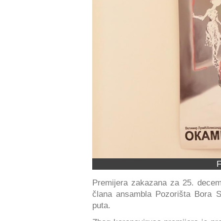
F
Premijera zakazana za 25. decem
člana ansambla Pozorišta Bora St
puta.