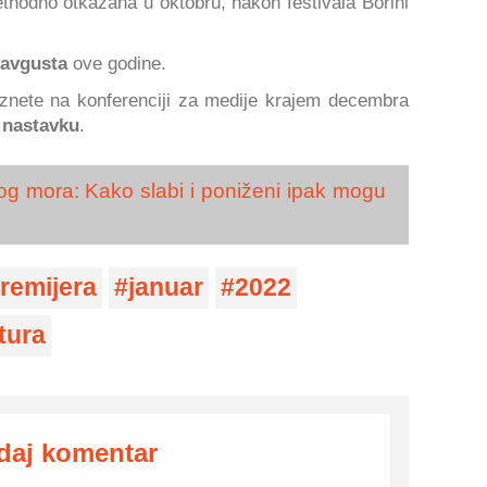
thodno otkazana u oktobru, nakon festivala Borini
. avgusta
ove godine.
 iznete na konferenciji za medije krajem decembra
u nastavku
.
g mora: Kako slabi i poniženi ipak mogu
remijera
januar
2022
tura
daj komentar