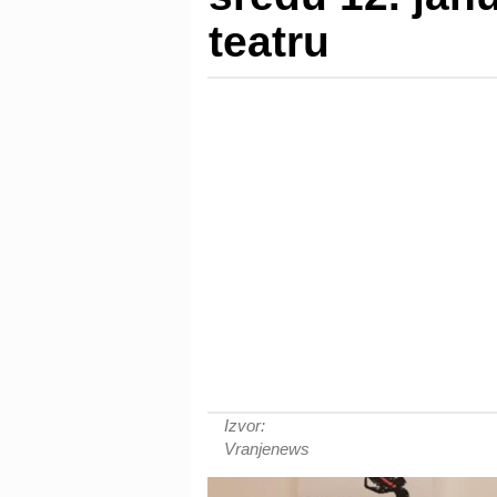
teatru
Izvor:
Vranjenews