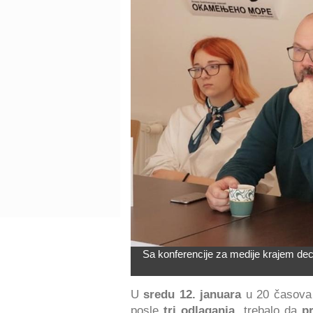
Sa konferencije za medije krajem dec
U
sredu 12. januara
u 20 časov
posle
tri odlaganja
, trebalo da
p