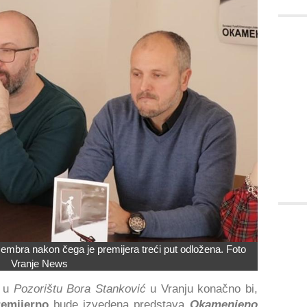
embra nakon čega je premijera treći put odložena. Foto
Vranje News
a u
Pozorištu Bora Stanković
u Vranju konačno bi,
remijerno
bude izvedena predstava
Okamenjeno