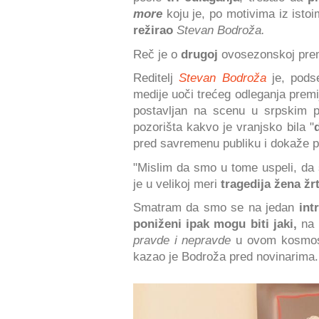
more
koju je, po motivima iz isto
režirao
Stevan Bodroža.
Reč je o
drugoj
ovosezonskoj prem
Reditelj
Stevan Bodroža
je, podse
medije uoči trećeg odleganja premi
postavljan na scenu u srpskim po
pozorišta kakvo je vranjsko bila "
pred savremenu publiku i dokaže pu
"Mislim da smo u tome uspeli, da
je u velikoj meri
tragedija žena žr
Smatram da smo se na jedan
int
poniženi ipak mogu biti jaki,
na 
pravde i nepravde
u ovom kosmosu
kazao je Bodroža pred novinarima.