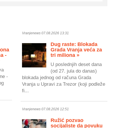
Vranjenews 07.08.2026 13:31
Dug raste: Blokada
zona
Grada Vranja veća za
a -
tri miliona »
»
U poslednjih deset dana
va
(od 27. jula do danas)
ne -
blokada jednog od računa Grada
og
Vranja u Upravi za Trezor (koji podleže
fi...
Vranjenews 07.08.2026 12:51
Ružić pozvao
socijaliste da povuku