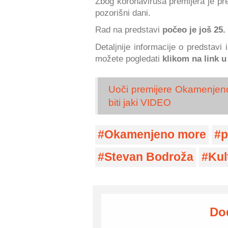
Zbog koronavirusa premijera je pre
pozorišni dani.
Rad na predstavi
počeo je još 25
Detaljnije informacije o predstavi
možete pogledati
klikom na link 
Uoči premijere Okamenjeno
biti jaki VIDEO
Okamenjeno more
p
Stevan Bodroža
Kul
Do