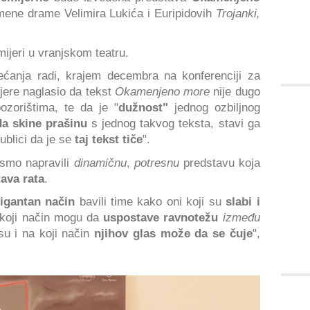
imene drame Velimira Lukića
i Euripidovih
Trojanki,
ijeri u vranjskom teatru.
ćanja radi, krajem decembra na konferenciji za
jere naglasio da tekst
Okamenjeno more
nije dugo
zorištima, te da je "
dužnost"
jednog ozbiljnog
da skine prašinu
s jednog takvog teksta, stavi ga
blici da je se
taj tekst tiče
".
 smo napravili
dinamičnu
,
potresnu
predstavu koja
tava rata
.
rigantan način
bavili time kako oni koji su
slabi i
koji način mogu da
uspostave ravnotežu
između
 i na koji način
njihov glas može da se čuje
",