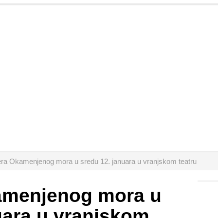
era Okamenjenog mora u sredu 12. januara u vranjskom teatru
amenjenog mora u
uara u vranjskom