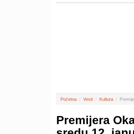
Početna
Vesti
Kultura
Premij
Premijera Ok
sredu 12. jan