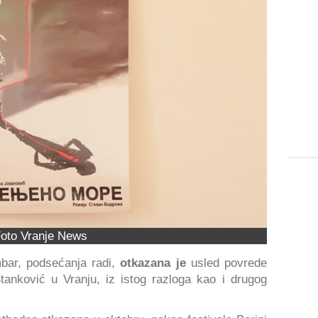
oto Vranje News
bar, podsećanja radi,
otkazana je
usled povrede
anković u Vranju, iz istog razloga kao i drugog