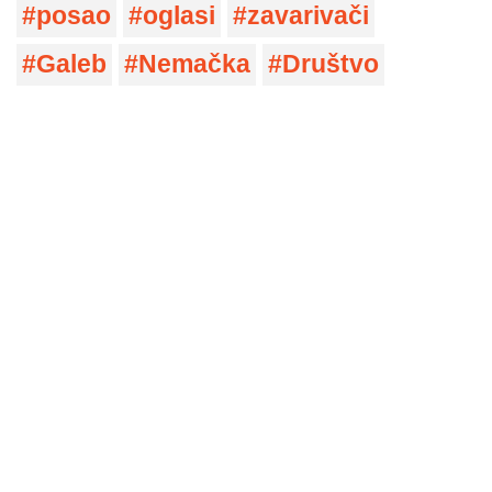
posao
oglasi
zavarivači
Galeb
Nemačka
Društvo