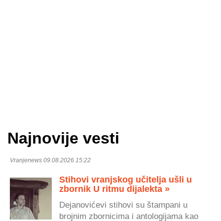
Najnovije vesti
Vranjenews 09.08.2026 15:22
Stihovi vranjskog učitelja ušli u
zbornik U ritmu dijalekta »
Dejanovićevi stihovi su štampani u
brojnim zbornicima i antologijama kao