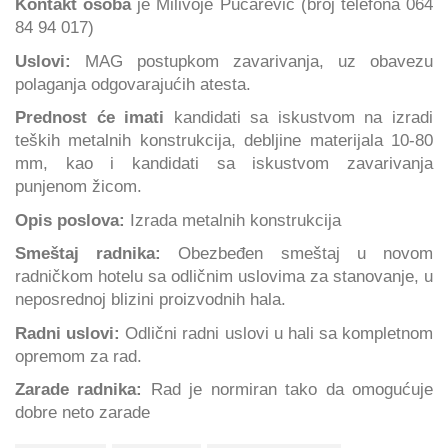
Kontakt osoba
je Milivoje Pucarević (broj telefona 064
84 94 017)
Uslovi:
MAG postupkom zavarivanja, uz obavezu
polaganja odgovarajućih atesta.
Prednost će imati
kandidati sa iskustvom na izradi
teških metalnih konstrukcija, debljine materijala 10-80
mm, kao i kandidati sa iskustvom zavarivanja
punjenom žicom.
Opis poslova:
Izrada metalnih konstrukcija
Smeštaj radnika:
Obezbeđen smeštaj u novom
radničkom hotelu sa odličnim uslovima za stanovanje, u
neposrednoj blizini proizvodnih hala.
Radni uslovi:
Odlični radni uslovi u hali sa kompletnom
opremom za rad.
Zarade radnika:
Rad je normiran tako da omogućuje
dobre neto zarade