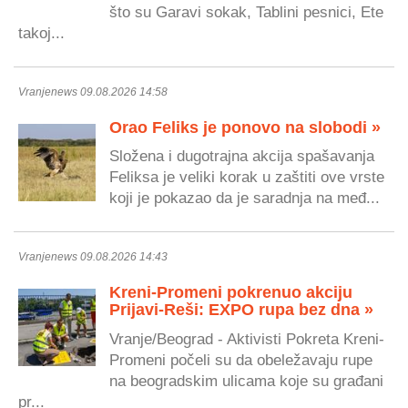
što su Garavi sokak, Tablini pesnici, Ete
takoj...
Vranjenews 09.08.2026 14:58
Orao Feliks je ponovo na slobodi »
Složena i dugotrajna akcija spašavanja
Feliksa je veliki korak u zaštiti ove vrste
koji je pokazao da je saradnja na međ...
Vranjenews 09.08.2026 14:43
Kreni-Promeni pokrenuo akciju
Prijavi-Reši: EXPO rupa bez dna »
Vranje/Beograd - Aktivisti Pokreta Kreni-
Promeni počeli su da obeležavaju rupe
na beogradskim ulicama koje su građani
pr...