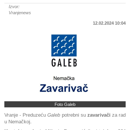
Izvor:
Vranjenews
12.02.2024 10:04
Foto Galeb
Vranje - Preduzeću
Galeb
potrebni su
zavarivači
za rad
u Nemačkoj.