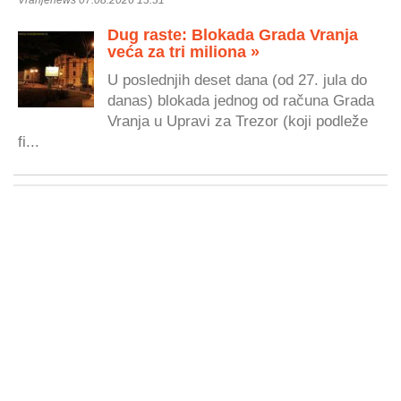
Dug raste: Blokada Grada Vranja
veća za tri miliona »
U poslednjih deset dana (od 27. jula do
danas) blokada jednog od računa Grada
Vranja u Upravi za Trezor (koji podleže
fi...