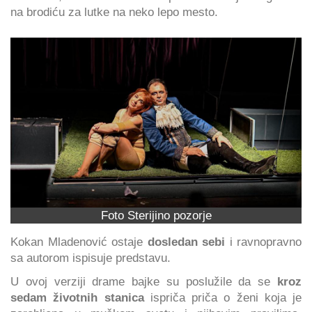
na brodiću za lutke na neko lepo mesto.
Foto Sterijino pozorje
Kokan Mladenović ostaje
dosledan sebi
i ravnopravno
sa autorom ispisuje predstavu.
U ovoj verziji drame bajke su poslužile da se
kroz
sedam životnih stanica
ispriča priča o ženi koja je