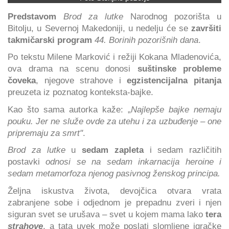
Predstavom
Brod za lutke
Narodnog pozorišta u
Bitolju, u Severnoj Makedoniji, u nedelju će se
završiti
takmičarski program
44. Borinih pozorišnih dana
.
Po tekstu Milene Marković i režiji Kokana Mladenovića,
ova drama na scenu donosi
suštinske probleme
čoveka
, njegove strahove i
egzistencijalna pitanja
preuzeta iz poznatog konteksta-bajke.
Kao što sama autorka kaže: „
Najlepše bajke nemaju
pouku. Jer ne služe ovde za utehu i za uzbuđenje – one
pripremaju za smrt"
.
Brod za lutke
u
sedam zapleta
i sedam različitih
postavki
odnosi se na sedam inkarnacija heroine i
sedam metamorfoza njenog pasivnog ženskog principa.
Željna iskustva života, devojčica otvara vrata
zabranjene sobe i odjednom je prepadnu zveri i njen
siguran svet se urušava – svet u kojem mama lako
tera
strahove
, a tata uvek može poslati slomljene igračke