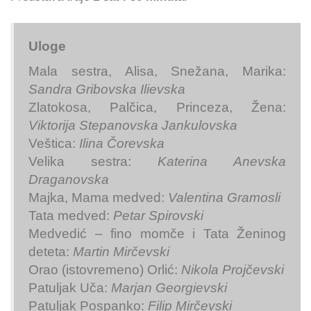
Uloge
Mala sestra, Alisa, Snežana, Marika:
Sandra Gribovska Ilievska
Zlatokosa, Palčica, Princeza, Žena:
Viktorija Stepanovska Jankulovska
Veštica:
Ilina Čorevska
Velika sestra:
Katerina Anevska
Draganovska
Majka, Mama medved:
Valentina Gramosli
Tata medved:
Petar Spirovski
Medvedić – fino momče i Tata Ženinog
deteta:
Martin Mirčevski
Orao (istovremeno) Orlić:
Nikola Projčevski
Patuljak Uča:
Marjan Georgievski
Patuljak Pospanko:
Filip Mirčevski