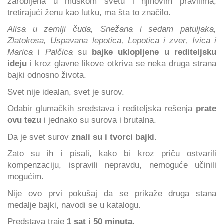
zarobljena u muškom svetu i njihovim pravilima,
tretirajući ženu kao lutku, ma šta to značilo.
Alisa u zemlji čuda, Snežana i sedam patuljaka,
Zlatokosa, Uspavana lepotica, Lepotica i zver, Ivica i
Marica
i
Palčica
su
bajke uklopljene u rediteljsku
ideju
i kroz glavne likove otkriva se neka druga strana
bajki odnosno života.
Svet nije idealan, svet je surov.
Odabir glumačkih sredstava i rediteljska rešenja
prate
ovu tezu
i jednako su surova i brutalna.
Da je svet surov
znali su i tvorci bajki
.
Zato su ih i pisali, kako bi kroz priču ostvarili
kompenzaciju, ispravili nepravdu, nemoguće učinili
mogućim.
Nije ovo prvi pokušaj da se prikaže druga stana
medalje bajki, navodi se u katalogu.
Predstava traje
1 sat i 50 minuta
.