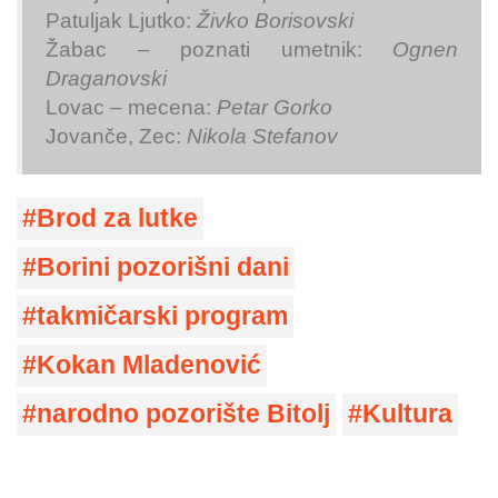
Patuljak Ljutko:
Živko Borisovski
Žabac – poznati umetnik:
Ognen
Draganovski
Lovac – mecena:
Petar Gorko
Jovanče, Zec:
Nikola Stefanov
Brod za lutke
Borini pozorišni dani
takmičarski program
Kokan Mladenović
narodno pozorište Bitolj
Kultura