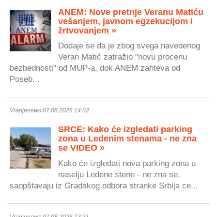
ANEM: Nove pretnje Veranu Matiću
vešanjem, javnom egzekucijom i
žrtvovanjem »
Dodaje se da je zbog svega navedenog
Veran Matić zatražio "novu procenu
bezbednosti" od MUP-a, dok ANEM zahteva od
Poseb...
Vranjenews 07.08.2026 14:02
SRCE: Kako će izgledati parking
zona u Ledenim stenama - ne zna
se VIDEO »
Kako će izgledati nova parking zona u
naselju Ledene stene - ne zna se,
saopštavaju iz Gradskog odbora stranke Srbija ce...
Vranjenews 07.08.2026 13:31