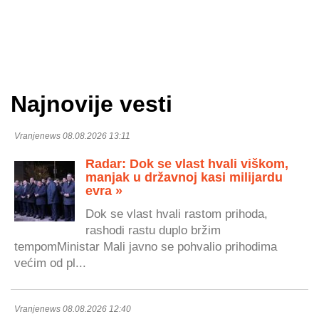
Najnovije vesti
Vranjenews 08.08.2026 13:11
Radar: Dok se vlast hvali viškom,
manjak u državnoj kasi milijardu
evra »
Dok se vlast hvali rastom prihoda,
rashodi rastu duplo bržim
tempomMinistar Mali javno se pohvalio prihodima
većim od pl...
Vranjenews 08.08.2026 12:40