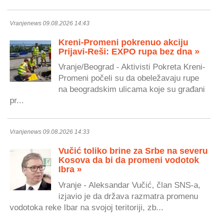
Vranjenews 09.08.2026 14:43
Kreni-Promeni pokrenuo akciju
Prijavi-Reši: EXPO rupa bez dna »
Vranje/Beograd - Aktivisti Pokreta Kreni-
Promeni počeli su da obeležavaju rupe
na beogradskim ulicama koje su građani
pr...
Vranjenews 09.08.2026 14:33
Vučić toliko brine za Srbe na severu
Kosova da bi da promeni vodotok
Ibra »
Vranje - Aleksandar Vučić, član SNS-a,
izjavio je da država razmatra promenu
vodotoka reke Ibar na svojoj teritoriji, zb...