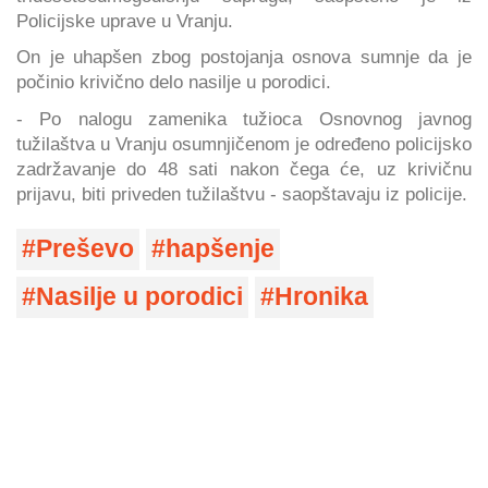
Policijske uprave u Vranju.
On je uhapšen zbog postojanja osnova sumnje da je
počinio krivično delo nasilje u porodici.
- Po nalogu zamenika tužioca Osnovnog javnog
tužilaštva u Vranju osumnjičenom je određeno policijsko
zadržavanje do 48 sati nakon čega će, uz krivičnu
prijavu, biti priveden tužilaštvu - saopštavaju iz policije.
Preševo
hapšenje
Nasilje u porodici
Hronika