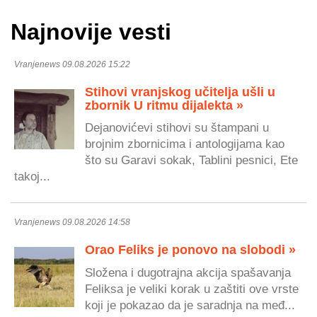
Najnovije vesti
Vranjenews 09.08.2026 15:22
Stihovi vranjskog učitelja ušli u
zbornik U ritmu dijalekta »
Dejanovićevi stihovi su štampani u
brojnim zbornicima i antologijama kao
što su Garavi sokak, Tablini pesnici, Ete
takoj...
Vranjenews 09.08.2026 14:58
Orao Feliks je ponovo na slobodi »
Složena i dugotrajna akcija spašavanja
Feliksa je veliki korak u zaštiti ove vrste
koji je pokazao da je saradnja na međ...