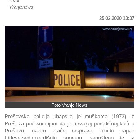
Izvor:
Vranjenews
25.02.2020 13:37
Foto Vranje News
Preševska policija uhapsila je muškarca (1973) iz
Preševa pod sumnjom da je u svojoj porodičnoj kući u
Preševu, nakon kraće rasprave, fizički napao
tridesetsedmogodišnju suprugu, saopšteno je iz