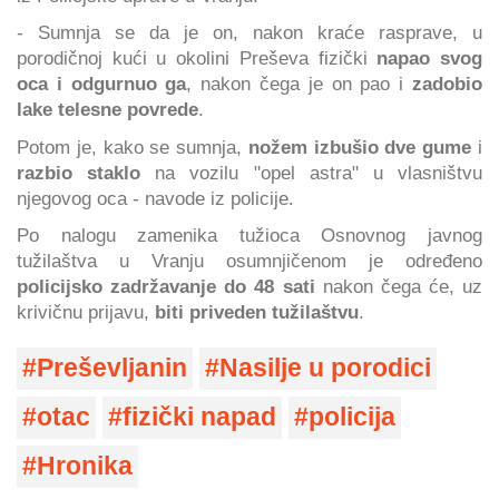
- Sumnja se da je on, nakon kraće rasprave, u
porodičnoj kući u okolini Preševa fizički
napao svog
oca i odgurnuo ga
, nakon čega je on pao i
zadobio
lake telesne povrede
.
Potom je, kako se sumnja,
nožem izbušio dve gume
i
razbio staklo
na vozilu "opel astra" u vlasništvu
njegovog oca - navode iz policije.
Po nalogu zamenika tužioca Osnovnog javnog
tužilaštva u Vranju osumnjičenom je određeno
policijsko zadržavanje do 48 sati
nakon čega će, uz
krivičnu prijavu,
biti priveden tužilaštvu
.
Preševljanin
Nasilje u porodici
otac
fizički napad
policija
Hronika