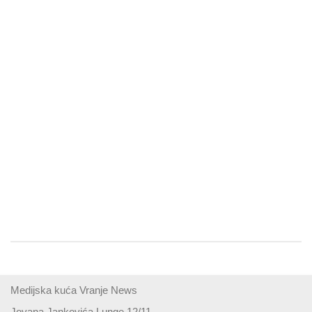
Medijska kuća Vranje News
Jovana Jankovića Lunge 12/11