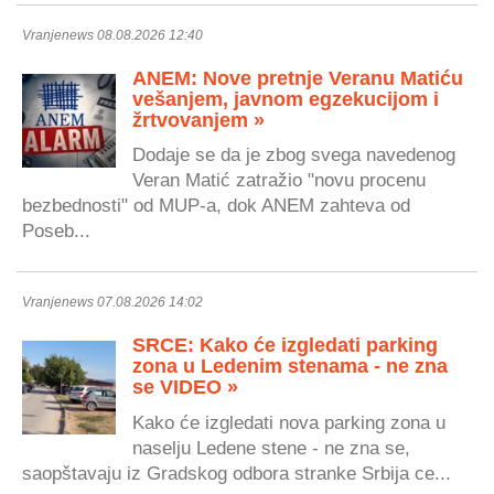
Vranjenews 08.08.2026 12:40
ANEM: Nove pretnje Veranu Matiću
vešanjem, javnom egzekucijom i
žrtvovanjem »
Dodaje se da je zbog svega navedenog
Veran Matić zatražio "novu procenu
bezbednosti" od MUP-a, dok ANEM zahteva od
Poseb...
Vranjenews 07.08.2026 14:02
SRCE: Kako će izgledati parking
zona u Ledenim stenama - ne zna
se VIDEO »
Kako će izgledati nova parking zona u
naselju Ledene stene - ne zna se,
saopštavaju iz Gradskog odbora stranke Srbija ce...