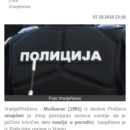
Izvor:
Vranjenews
07.10.2019 13:16
Foto VranjeNews
Vranje/Preševo -
Muškarac (1991)
iz okoline Preševa
uhapšen
je zbog postojanja osnova sumnje da je
počinio krivično delo
nasilje u porodici
, saopšteno je
iz Poliicjske uprave u Vranju.