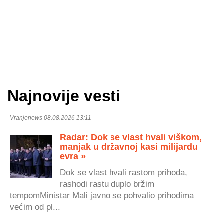
Najnovije vesti
Vranjenews 08.08.2026 13:11
Radar: Dok se vlast hvali viškom,
manjak u državnoj kasi milijardu
evra »
Dok se vlast hvali rastom prihoda,
rashodi rastu duplo bržim
tempomMinistar Mali javno se pohvalio prihodima
većim od pl...