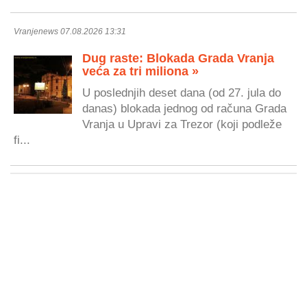
Vranjenews 07.08.2026 13:31
Dug raste: Blokada Grada Vranja
veća za tri miliona »
U poslednjih deset dana (od 27. jula do
danas) blokada jednog od računa Grada
Vranja u Upravi za Trezor (koji podleže
fi...