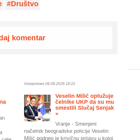
e
Društvo
daj komentar
Vranjenews 06.08.2026 18:22
Veselin Milić optužuje
 na
čelnike UKP da su mu
smestili Slučaj Senjak
»
an
Vranje - Smenjeni
načelnik beogradske policije Veselin
a
Milić podneo je krivičnu prijavu u kojoj
 cele