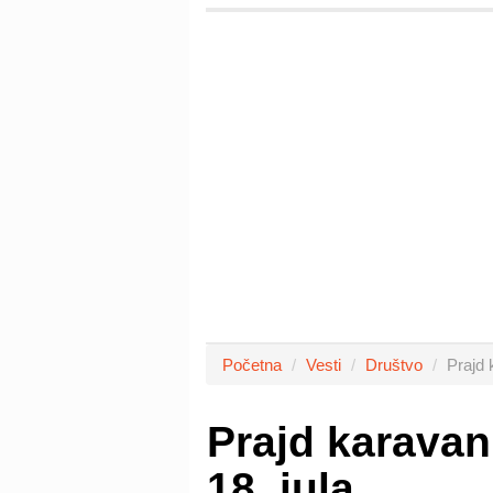
Početna
Vesti
Društvo
Prajd 
Prajd karavan
18. jula