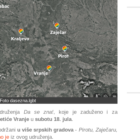
Foto dasezna.lgbt
druženja
Da se zna!
, koje je zaduženo i za
etiće Vranje
u
subotu 18. jula
.
 održani
u više srpskih gradova
-
Pirotu, Zaječaru,
o je
iz ovog udruženja.