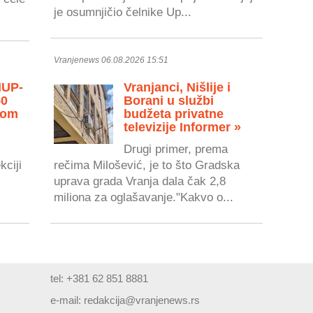
je osumnjičio čelnike Up...
Vranjenews 06.08.2026 15:51
MUP-
Vranjanci, Nišlije i
50
Borani u službi
vom
budžeta privatne
televizije Informer »
Drugi primer, prema
kciji
rečima Milošević, je to što Gradska
uprava grada Vranja dala čak 2,8
miliona za oglašavanje."Kakvo o...
tel: +381 62 851 8881
e-mail:
redakcija@vranjenews.rs