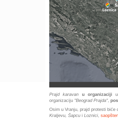
Prajd karavan
u organizaciji
u
organizaciju
"Beograd Prajda"
,
pos
Osim u Vranju, prajd protesti biće
Kraljevu, Šapcu
i
Loznici
,
saopšten