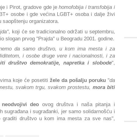
je i Pirot, gradove gde je
homofobija i transfobija i
T+ osobe i gde većina LGBT+ osoba i dalje živi
 u saopštenju organizatora.
jda"
, koji će se tradicionalno održati u septembru,
 bio slogan prvog "Prajda" u Beogradu 2001. godine.
knemo da samo društvo, u kom ima mesta i za
ditetom, i osobe druge vere i nacionalnosti, i za
ti društvo demokratije, napretka i slobode
",
vima koje će posetiti
žele da pošalju poruku
"
da
estu, svakom trgu, svakom prostestu,
mora biti
i neodvojivi deo
ovog društva i naša pitanja i
ih sugrađana i sugrađanki, jer samo solidarnošću i
 graditi društvo u kom ima mesta za sve nas",