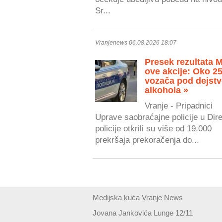
Sr...
Vranjenews 06.08.2026 18:07
Presek rezultata 
ove akcije: Oko 2
vozača pod dejst
alkohola »
Vranje - Pripadnici
Uprave saobraćajne policije u Dire
policije otkrili su više od 19.000
prekršaja prekoračenja do...
Medijska kuća Vranje News
Jovana Jankovića Lunge 12/11