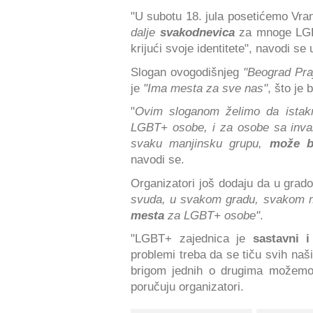
"U subotu 18. jula posetićemo Vran
dalje
svakodnevica
za mnoge LGB
krijući svoje identitete", navodi se
Slogan ovogodišnjeg
"Beograd Pra
je
"Ima mesta za sve nas"
, što je
"
Ovim sloganom želimo da ista
LGBT+ osobe, i za osobe sa invali
svaku manjinsku grupu,
može bi
navodi se.
Organizatori još dodaju da u grado
svuda, u svakom gradu, svakom m
mesta
za LGBT+ osobe"
.
"LGBT+ zajednica je
sastavni 
problemi treba da se tiču svih naš
brigom jednih o drugima možemo
poručuju organizatori.