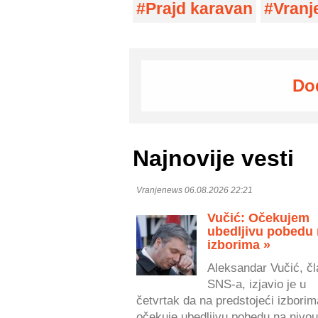
Prajd karavan
Vranj
Do
Najnovije vesti
Vranjenews 06.08.2026 22:21
Vučić: Očekujem
ubedljivu pobedu
izborima »
Aleksandar Vučić, čl
SNS-a, izjavio je u
četvrtak da na predstojeći izborim
očekuje ubedljivu pobedu na nivou