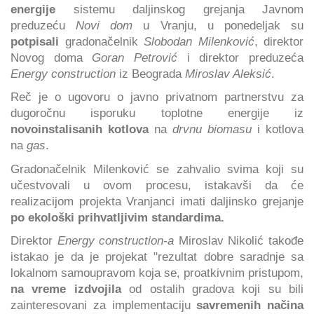
energije
sistemu daljinskog grejanja Javnom
preduzeću
Novi dom
u Vranju, u ponedeljak su
potpisali
gradonačelnik
Slobodan Milenković
, direktor
Novog doma
Goran Petrović
i direktor preduzeća
Energy construction
iz Beograda
Miroslav Aleksić
.
Reč je o ugovoru o javno privatnom partnerstvu za
dugoročnu isporuku toplotne energije iz
novoinstalisanih kotlova
na
drvnu biomasu
i kotlova
na
gas
.
Gradonačelnik Milenković se zahvalio svima koji su
učestvovali u ovom procesu, istakavši da će
realizacijom projekta Vranjanci imati daljinsko grejanje
po ekološki prihvatljivim standardima.
Direktor
Energy construction-a
Miroslav Nikolić takođe
istakao je da je projekat "rezultat dobre saradnje sa
lokalnom samoupravom koja se, proatkivnim pristupom,
na vreme izdvojila
od ostalih gradova koji su bili
zainteresovani za implementaciju
savremenih načina