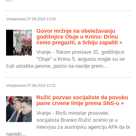
Vranjenews 07.08.2026 13:05
Govor mržnje na obeležavanju
godišnjice Oluje u Kninu: Drinu
ćemo pregaziti, a Srbiju zapaliti »
Vranje - Tokom proslave 31. godišnjice
"Oluje" u Kninu 5. avgusta mogle su se
čuti ustaške pesme, pozivi na nasilje prem...
Vranjenews 07.08.2026 12:51
Ružić pozvao socijaliste da povuku
jasne crvene linije prema SNS-u »
Vranje - Bivši ministar prosvete,
socijalista Branko Ružić ocenio je u
intervjuu za austrijsku agenciju APA da bi
naredn...