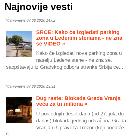
Najnovije vesti
Vranjenews 07.08.2026 14:02
SRCE: Kako će izgledati parking
zona u Ledenim stenama - ne zna
se VIDEO »
Kako će izgledati nova parking zona u
naselju Ledene stene - ne zna se,
saopštavaju iz Gradskog odbora stranke Srbija ce...
Vranjenews 07.08.2026 13:31
Dug raste: Blokada Grada Vranja
veća za tri miliona »
U poslednjih deset dana (od 27. jula do
danas) blokada jednog od računa Grada
Vranja u Upravi za Trezor (koji podleže
fi...