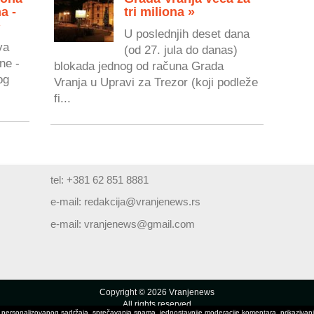
a -
tri miliona »
»
U poslednjih deset dana
va
(od 27. jula do danas)
ne -
blokada jednog od računa Grada
og
Vranja u Upravi za Trezor (koji podleže
fi...
tel: +381 62 851 8881
e-mail:
redakcija@vranjenews.rs
e-mail:
vranjenews@gmail.com
Copyright © 2026 Vranjenews
All rights reserved
ivanja personalizovanog sadržaja, sprečavanja spama, jednostavnije moderacije komentara, prikaziv