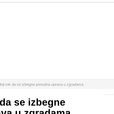
nji rok da se izbegne prinudna uprava u zgradama
 da se izbegne
ava u zgradama