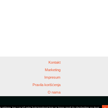
Kontakt
Marketing
Impresum
Pravila korišćenja
O nama
anja reklama, kao i za još neke funkcionalnosti koje ne bismo mogli da obezbedimo na drugi