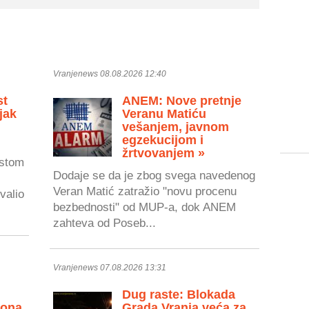
Vranjenews 08.08.2026 12:40
st
ANEM: Nove pretnje
jak
Veranu Matiću
vešanjem, javnom
egzekucijom i
žrtvovanjem »
astom
Dodaje se da je zbog svega navedenog
Veran Matić zatražio "novu procenu
valio
bezbednosti" od MUP-a, dok ANEM
zahteva od Poseb...
Vranjenews 07.08.2026 13:31
Dug raste: Blokada
zona
Grada Vranja veća za