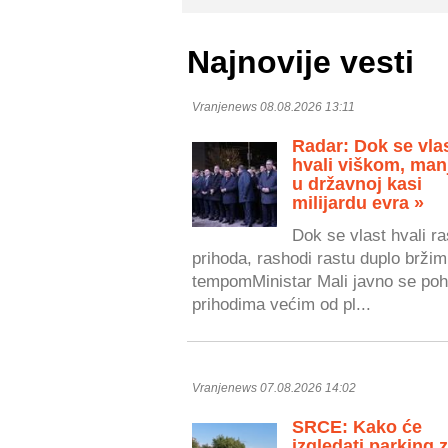
Najnovije vesti
Vranjenews 08.08.2026 13:11
Radar: Dok se vla
hvali viškom, man
u državnoj kasi
milijardu evra »
Dok se vlast hvali r
prihoda, rashodi rastu duplo bržim
tempomMinistar Mali javno se poh
prihodima većim od pl...
Vranjenews 07.08.2026 14:02
SRCE: Kako će
izgledati parking 