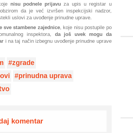
koje
nisu podnele prijavu
za upis u registar u
bzirom da je već izvršen inspekcijski nadzor,
tekli uslovi za uvođenje prinudne uprave.
e sve stambene zajednice
, koje nisu postupile po
omunalnog inspektora,
da još uvek mogu da
ar
i na taj način izbegnu uvođenje prinudne uprave
am
zgrade
ovi
prinudna uprava
tvo
daj komentar