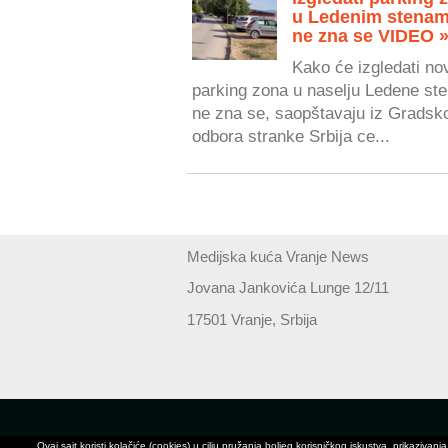
u Ledenim stenam
ne zna se VIDEO 
Kako će izgledati no
parking zona u naselju Ledene ste
ne zna se, saopštavaju iz Gradsk
odbora stranke Srbija ce...
Medijska kuća Vranje News
Jovana Jankovića Lunge 12/11
17501 Vranje, Srbija
Ovaj sajt koristi kolačiće (cookies) u cilju pružanja boljeg korisničkog iskustva, prikaz