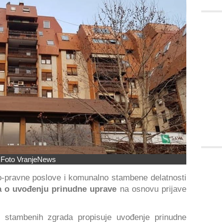
Foto VranjeNews
o-pravne poslove i komunalno stambene delatnosti
 o uvođenju prinudne uprave
na osnovu prijave
 stambenih zgrada propisuje uvođenje prinudne