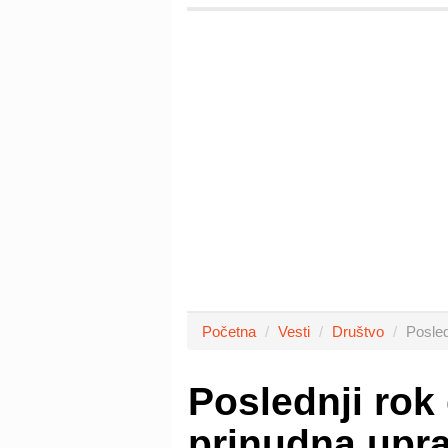
Početna
Vesti
Društvo
Posled
Poslednji rok
prinudna upr