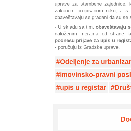
uprave za stambene zajednice, 
zakonom propisanom roku, a s o
obaveštavaju se građani da su se s
- U skladu sa tim,
obaveštavaju s
naloženim merama od strane k
podnesu prijave za upis u regist
- poručuju iz Gradske uprave.
Odeljenje za urbaniz
imovinsko-pravni posl
upis u registar
Druš
Do