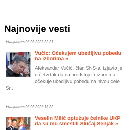
Najnovije vesti
Vranjenews 06.08.2026 22:21
Vučić: Očekujem ubedljivu pobedu
na izborima »
Aleksandar Vučić, član SNS-a, izjavio je
u četvrtak da na predstojeći izborima
očekuje ubedljivu pobedu na nivou cele
Sr...
Vranjenews 06.08.2026 18:22
Veselin Milić optužuje čelnike UKP
da su mu smestili Slučaj Senjak »