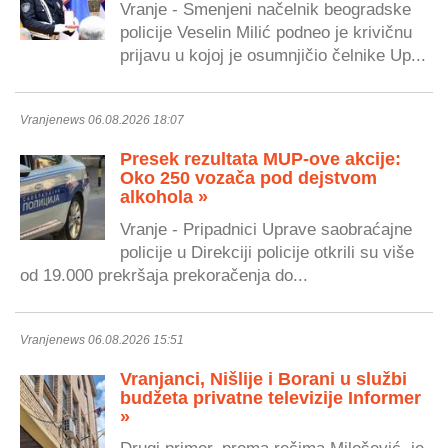
Vranje - Smenjeni načelnik beogradske
policije Veselin Milić podneo je krivičnu
prijavu u kojoj je osumnjičio čelnike Up...
Vranjenews 06.08.2026 18:07
Presek rezultata MUP-ove akcije:
Oko 250 vozača pod dejstvom
alkohola »
Vranje - Pripadnici Uprave saobraćajne
policije u Direkciji policije otkrili su više
od 19.000 prekršaja prekoračenja do...
Vranjenews 06.08.2026 15:51
Vranjanci, Nišlije i Borani u službi
budžeta privatne televizije Informer
»