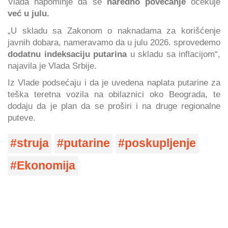
Vlada napominje da se
naredno povećanje
očekuje
već u julu.
„U skladu sa Zakonom o naknadama za korišćenje
javnih dobara, nameravamo da u julu 2026. sprovedemo
dodatnu indeksaciju putarina
u skladu sa inflacijom“,
najavila je Vlada Srbije.
Iz Vlade podsećaju i da je uvedena naplata putarine za
teška teretna vozila na obilaznici oko Beograda, te
dodaju da je plan da se proširi i na druge regionalne
puteve.
struja
putarine
poskupljenje
Ekonomija