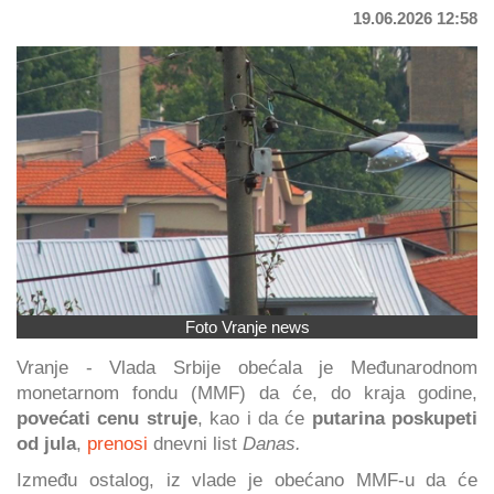
19.06.2026 12:58
Foto Vranje news
Vranje - Vlada Srbije obećala je Međunarodnom
monetarnom fondu (MMF) da će, do kraja godine,
povećati cenu struje
, kao i da će
putarina poskupeti
od jula
,
prenosi
dnevni list
Danas.
Između ostalog, iz vlade je obećano MMF-u da će