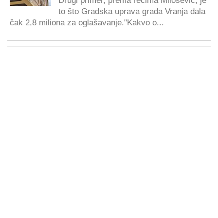
Drugi primer, prema rečima Milošević, je
to što Gradska uprava grada Vranja dala
čak 2,8 miliona za oglašavanje."Kakvo o...