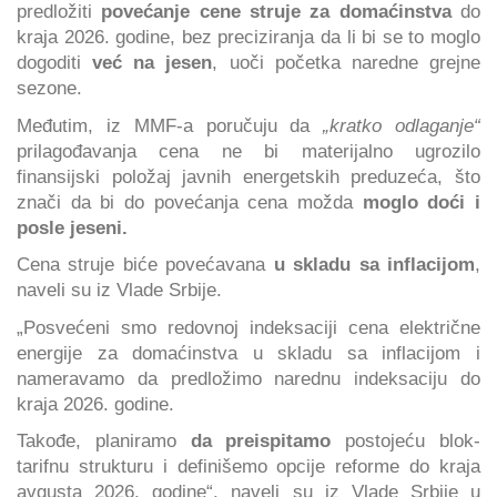
predložiti
povećanje cene struje za domaćinstva
do
kraja 2026. godine, bez preciziranja da li bi se to moglo
dogoditi
već na jesen
, uoči početka naredne grejne
sezone.
Međutim, iz MMF-a poručuju da
„kratko odlaganje“
prilagođavanja cena ne bi materijalno ugrozilo
finansijski položaj javnih energetskih preduzeća, što
znači da bi do povećanja cena možda
moglo doći i
posle jeseni.
Cena struje biće povećavana
u skladu sa inflacijom
,
naveli su iz Vlade Srbije.
„Posvećeni smo redovnoj indeksaciji cena električne
energije za domaćinstva u skladu sa inflacijom i
nameravamo da predložimo narednu indeksaciju do
kraja 2026. godine.
Takođe, planiramo
da preispitamo
postojeću blok-
tarifnu strukturu i definišemo opcije reforme do kraja
avgusta 2026. godine“, naveli su iz Vlade Srbije u