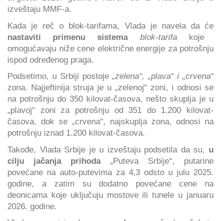
izveštaju MMF-a.
Kada je reč o blok-tarifama, Vlada je navela da će
nastaviti primenu sistema
blok-tarifa
koje
omogućavaju niže cene električne energije za potrošnju
ispod određenog praga.
Podsetimo, u Srbiji postoje
„zelena“, „plava“ i „crvena“
zona. Najjeftinija struja je u „zelenoj“ zoni, i odnosi se
na potrošnju do 350 kilovat-časova, nešto skuplja je u
„plavoj“ zoni za potrošnju od 351 do 1.200 kilovat-
časova, dok se „crvena“, najskuplja zona, odnosi na
potrošnju iznad 1.200 kilovat-časova.
Takođe, Vlada Srbije je u izveštaju podsetila da su,
u
cilju jačanja prihoda
„Puteva Srbije“, putarine
povećane na auto-putevima za 4,3 odsto u julu 2025.
godine, a zatim su dodatno povećane cene na
deonicama koje uključuju mostove ili tunele u januaru
2026. godine.