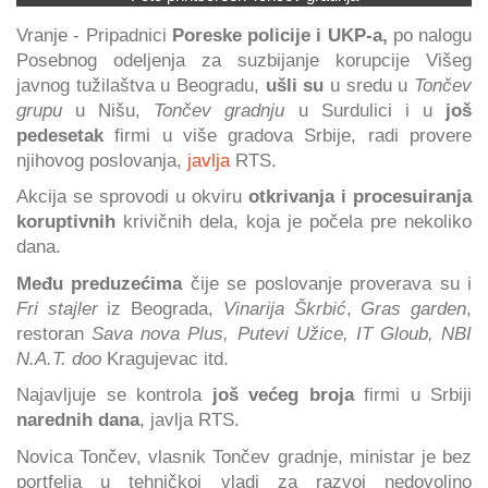
Vranje - Pripadnici
Poreske policije i UKP-a,
po nalogu
Posebnog odeljenja za suzbijanje korupcije Višeg
javnog tužilaštva u Beogradu,
ušli su
u sredu u
Tončev
grupu
u Nišu,
Tončev gradnju
u Surdulici i u
još
pedesetak
firmi u više gradova Srbije, radi provere
njihovog poslovanja,
javlja
RTS.
Akcija se sprovodi u okviru
otkrivanja i procesuiranja
koruptivnih
krivičnih dela, koja je počela pre nekoliko
dana.
Među preduzećima
čije se poslovanje proverava su i
Fri stajler
iz Beograda,
Vinarija Škrbić
,
Gras garden
,
restoran
Sava nova Plus, Putevi Užice, IT Gloub, NBI
N.A.T. doo
Kragujevac itd.
Najavljuje se kontrola
još većeg broja
firmi u Srbiji
narednih dana
, javlja RTS.
Novica Tončev, vlasnik Tončev gradnje, ministar je bez
portfelja u tehničkoj vladi za razvoj nedovoljno