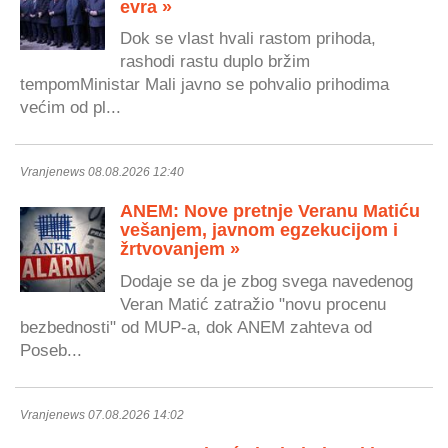
evra »
Dok se vlast hvali rastom prihoda,
rashodi rastu duplo bržim
tempomMinistar Mali javno se pohvalio prihodima
većim od pl...
Vranjenews 08.08.2026 12:40
ANEM: Nove pretnje Veranu Matiću
vešanjem, javnom egzekucijom i
žrtvovanjem »
Dodaje se da je zbog svega navedenog
Veran Matić zatražio "novu procenu
bezbednosti" od MUP-a, dok ANEM zahteva od
Poseb...
Vranjenews 07.08.2026 14:02