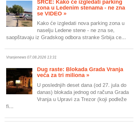
SRCE: Kako će izgledati parking
zona u Ledenim stenama - ne zna
se VIDEO »
Kako će izgledati nova parking zona u
naselju Ledene stene - ne zna se,
saopštavaju iz Gradskog odbora stranke Srbija ce...
Vranjenews 07.08.2026 13:31
Dug raste: Blokada Grada Vranja
veća za tri miliona »
U poslednjih deset dana (od 27. jula do
danas) blokada jednog od računa Grada
Vranja u Upravi za Trezor (koji podleže
fi...