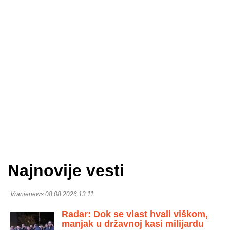
Najnovije vesti
Vranjenews 08.08.2026 13:11
Radar: Dok se vlast hvali viškom,
manjak u državnoj kasi milijardu