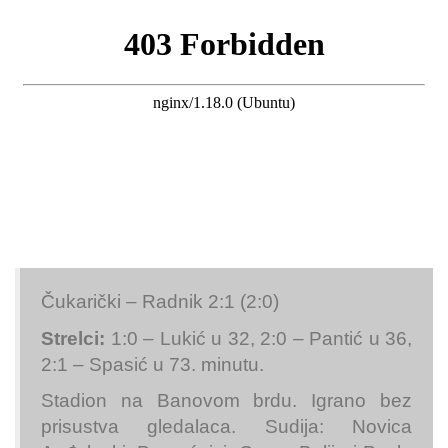
Čukarički – Radnik 2:1 (2:0)
Strelci:
1:0 – Lukić u 32, 2:0 – Pantić u 36,
2:1 – Spasić u 73. minutu.
Stadion na Banovom brdu. Igrano bez
prisustva gledalaca. Sudija: Novica