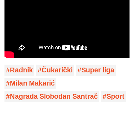
Radnik
Čukarički
Super liga
Milan Makarić
Nagrada Slobodan Santrač
Sport