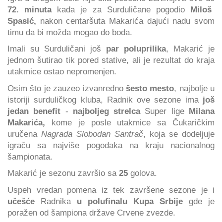
72. minuta
kada je za Surduličane pogodio
Miloš
Spasić,
nakon centaršuta Makarića dajući nadu svom
timu da bi možda mogao do boda.
Imali su Surduličani još
par poluprilika
, Makarić je
jednom šutirao tik pored stative, ali je rezultat do kraja
utakmice ostao nepromenjen.
Osim što je zauzeo izvanredno
šesto mesto
, najbolje u
istoriji surduličkog kluba, Radnik ove sezone ima
još
jedan benefit
-
najboljeg strelca
Super lige
Milana
Makarića,
kome je posle utakmice sa Čukaričkim
uručena
Nagrada Slobodan Santrač
, koja se dodeljuje
igraču sa najviše pogodaka na kraju nacionalnog
šampionata.
Makarić je sezonu završio sa
25
golova.
Uspeh vredan pomena iz tek završene sezone je i
učešće
Radnika
u polufinalu Kupa Srbije
gde je
poražen od šampiona države Crvene zvezde.