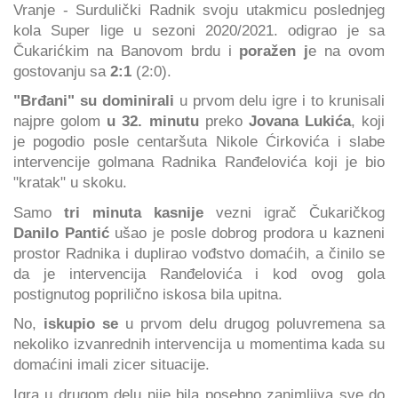
Vranje - Surdulički Radnik svoju utakmicu poslednjeg
kola Super lige u sezoni 2020/2021. odigrao je sa
Čukarićkim na Banovom brdu i
poražen j
e na ovom
gostovanju sa
2:1
(2:0).
"Brđani" su dominirali
u prvom delu igre i to krunisali
najpre golom
u 32. minutu
preko
Jovana Lukića
, koji
je pogodio posle centaršuta Nikole Ćirkovića i slabe
intervencije golmana Radnika Ranđelovića koji je bio
"kratak" u skoku.
Samo
tri minuta kasnije
vezni igrač Čukaričkog
Danilo Pantić
ušao je posle dobrog prodora u kazneni
prostor Radnika i duplirao vođstvo domaćih, a činilo se
da je intervencija Ranđelovića i kod ovog gola
postignutog poprilično iskosa bila upitna.
No,
iskupio se
u prvom delu drugog poluvremena sa
nekoliko izvanrednih intervencija u momentima kada su
domaćini imali zicer situacije.
Igra u drugom delu nije bila posebno zanimljiva sve do