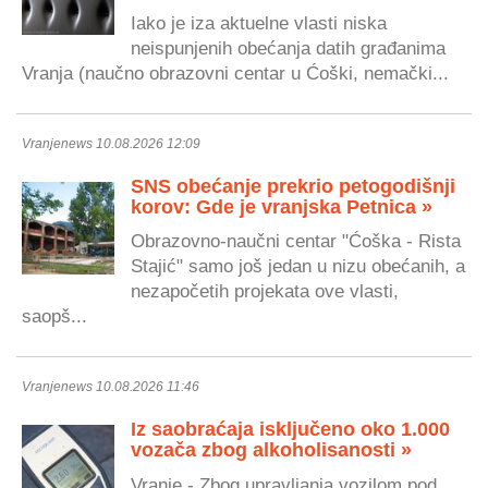
Iako je iza aktuelne vlasti niska
neispunjenih obećanja datih građanima
Vranja (naučno obrazovni centar u Ćoški, nemački...
Vranjenews 10.08.2026 12:09
SNS obećanje prekrio petogodišnji
korov: Gde je vranjska Petnica »
Obrazovno-naučni centar "Ćoška - Rista
Stajić" samo još jedan u nizu obećanih, a
nezapočetih projekata ove vlasti,
saopš...
Vranjenews 10.08.2026 11:46
Iz saobraćaja isključeno oko 1.000
vozača zbog alkoholisanosti »
Vranje - Zbog upravljanja vozilom pod