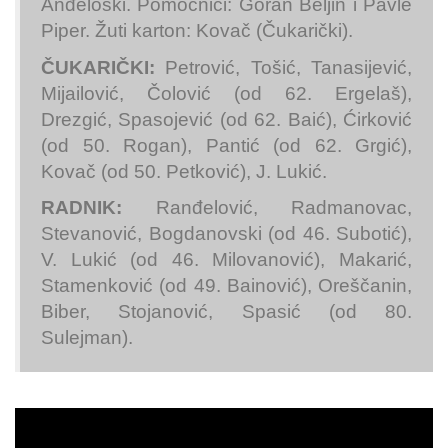
Anđeloski. Pomoćnici: Goran Beljin i Pavle
Piper. Žuti karton: Kovač (Čukarički).
ČUKARIČKI:
Petrović, Tošić, Tanasijević,
Mijailović, Čolović (od 62. Ergelaš),
Drezgić, Spasojević (od 62. Baić), Ćirković
(od 50. Rogan), Pantić (od 62. Grgić),
Kovač (od 50. Petković), J. Lukić.
RADNIK:
Ranđelović, Radmanovac,
Stevanović, Bogdanovski (od 46. Subotić),
V. Lukić (od 46. Milovanović), Makarić,
Stamenković (od 49. Bainović), Oreščanin,
Biber, Stojanović, Spasić (od 80.
Sulejman).