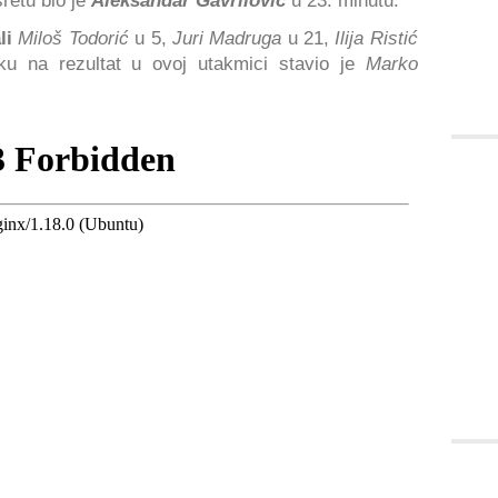
retu bio je
Aleksandar
Gavrilović
u 23. minutu.
li
Miloš Todorić
u 5,
Juri Madruga
u 21,
Ilija Ristić
ku na rezultat u ovoj utakmici stavio je
Marko