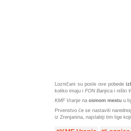
Lozničani su posle ove pobede
iz
koliko imaju i
FON Banjica
i niški
W
KMF Vranje
na
osmom mestu
u li
Prvenstvo će se nastaviti naredno
iz Zrenjanina, najslabiji tim lige 