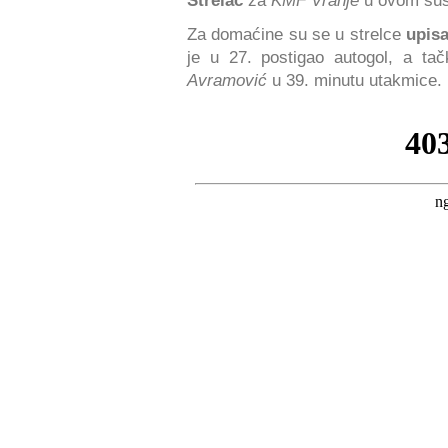
Strelac
za
KMF Vranje
u ovom sus
Za domaćine su se u strelce
upisa
je u 27. postigao autogol, a tač
Avramović
u 39. minutu utakmice.