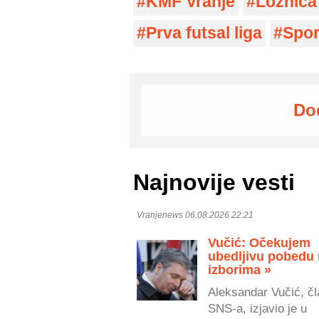
KMF Vranje
Loznica
Prva futsal liga
Spor
Do
Najnovije vesti
Vranjenews 06.08.2026 22:21
Vučić: Očekujem
ubedljivu pobedu
izborima »
Aleksandar Vučić, čl
SNS-a, izjavio je u