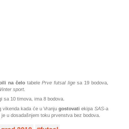
bili na čelo
tabele
Prve futsal lige
sa 19 bodova,
inter sport.
gi sa 10 timova, ima 8 bodova.
g vikenda kada će u Vranju
gostovati
ekipa
SAS-
a
koji je u dosadašnjem toku prvenstva bez bodova.