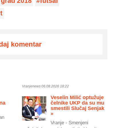
 grad 2018
futsal
t
daj komentar
Vranjenews 06.08.2026 18:22
Veselin Milić optužuje
 na
čelnike UKP da su mu
smestili Slučaj Senjak
»
an
Vranje - Smenjeni