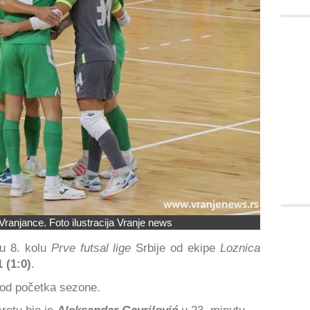
Vranjance. Foto ilustracija Vranje news
u 8. kolu
Prve futsal lige
Srbije od ekipe
Loznica
 (1:0)
.
od početka sezone.