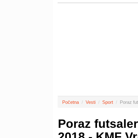
Početna
Vesti
Sport
Poraz fu
Poraz futsale
2018 - KMF Vr