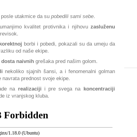
 posle utakmice da su
pobedili sami sebe
.
manjimo kvalitet protivnika i njihovu
zasluženu
previsok.
 korektnoj
borbi i pobedi, pokazali su da umeju da
azliku od naše ekipe.
 dosta naivnih
grešaka pred našim golom.
li
nekoliko sjajnih šansi, a i fenomenalni golman
e navrata prednost svoje ekipe.
rade na
realizaciji
i pre svega na
koncentraciji
e iz vranjskog kluba.