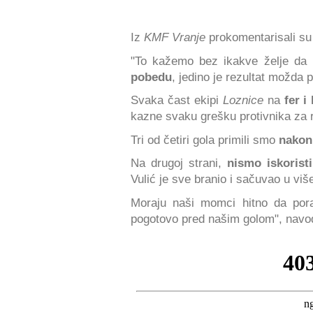
Iz
KMF Vranje
prokomentarisali su
"To kažemo bez ikakve želje da u
pobedu
, jedino je rezultat možda 
Svaka čast ekipi
Loznice
na
fer i
kazne svaku grešku protivnika za r
Tri od četiri gola primili smo
nakon
Na drugoj strani,
nismo iskoristi
Vulić je sve branio i sačuvao u viš
Moraju naši momci hitno da po
pogotovo pred našim golom", navod