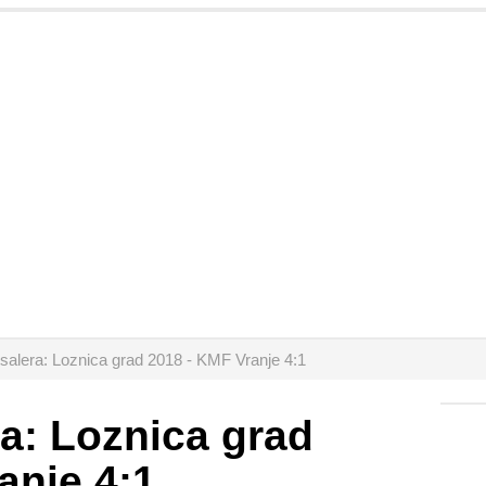
tsalera: Loznica grad 2018 - KMF Vranje 4:1
ra: Loznica grad
anje 4:1