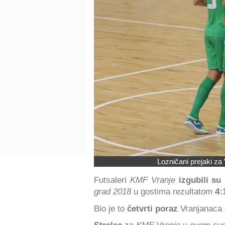
Lozničani prejaki za 
Futsaleri
KMF Vranje
izgubili su
grad 2018
u gostima rezultatom
4:1
Bio je to
četvrti poraz
Vranjanaca 