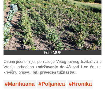
Foto MUP
Osumnjičenom je, po nalogu Višeg javnog tužilaštva u
Vranju, određeno
zadržavanje do 48 sati
i on će, uz
krivičnu prijavu,
biti priveden tužilaštvu.
Marihuana
Poljanica
Hronika