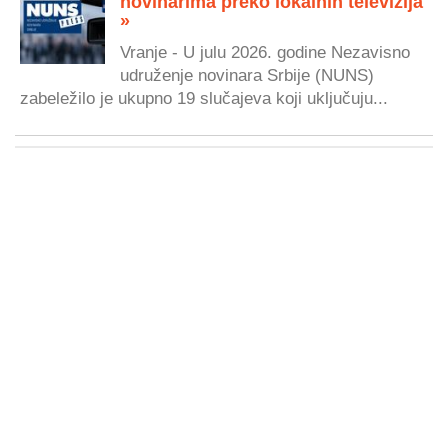
novinarima preko lokalnih televizija
»
Vranje - U julu 2026. godine Nezavisno
udruženje novinara Srbije (NUNS)
zabeležilo je ukupno 19 slučajeva koji uključuju...