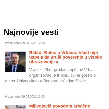
Najnovije vesti
Vranjenews 09.08.2026 12:54
Rektor Đokić u Vrbasu: Vlast nije
uspela da uruši poverenje u visoko
obrazovanje »
Vranje - Zbor građana opštine Vrbas
organizovao je tribinu, čiji je gost bio
rektor Univerziteta u Beogradu Vladan Đokić...
Vranjenews 09.08.2026 12:02
Milivojević povodom krivične