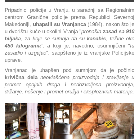
Pripadnici policije u Vranju, u saradnji sa Regionalnim
centrom Granične policije prema Republici Severnoj
Makedoniji,
uhapsili su Vranjanca
(1984), nakon što je
u dvorištu kuće u okolini Vranja "
pronašla
zasad sa 910
biljaka
, za koje se sumnja da su
kanabis
, težine oko
450 kilograma
", a koji je, navodno, osumnjičeni "
tu
zasadio i uzgajao
", saopšteno je iz vranjske Policijske
uprave.
Vranjanac je uhapšen pod sumnjom da je počinio
krivična dela
neovlašćena proizvodnja i stavljanje u
promet opojnih droga
i
nedozvoljena proizvodnja,
držanje, nošenje i promet oružja i eksplozivnih materija
.