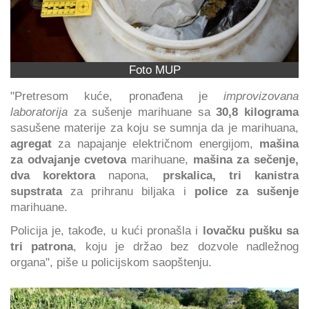
Foto MUP
"Pretresom kuće, pronađena je
improvizovana
laboratorija
za sušenje marihuane sa
30,8 kilograma
sasušene materije za koju se sumnja da je marihuana,
agregat
za napajanje električnom energijom,
mašina
za odvajanje cvetova
marihuane,
mašina za sečenje,
dva korektora
napona,
prskalica, tri kanistra
supstrata
za prihranu biljaka i
police za sušenje
marihuane.
Policija je, takođe, u kući pronašla i
lovačku pušku sa
tri patrona
, koju je držao bez dozvole nadležnog
organa", piše u policijskom saopštenju.