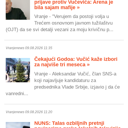
prijave protiv Vučevića: Arena je
bila sajam mafije »
Vranje - "Verujem da postoji volja u
Trećem osnovnom javnom tužilaštvu
(OJT) da se svi detalji vezani za moju krivičnu p...
Vranjenews 09.08.2026 11:35
Čekajući Godoa: Vučić kaže izbori
za najviše tri meseca »
Vranje - Aleksandar Vučić, član SNS-a
koji najavljuje kandidaturu za
predsednika Vlade Srbije, izjavio j da će
vanredni...
Vranjenews 09.08.2026 11:20
NUNS: Talas ozbiljnih pretnji