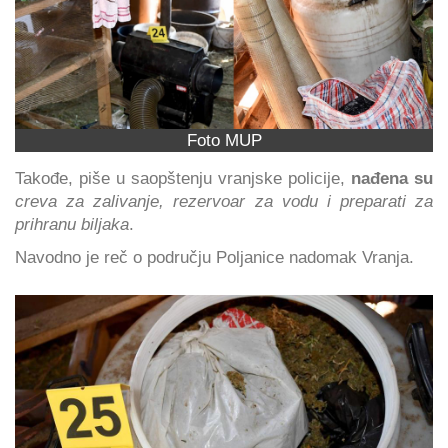
Foto MUP
Takođe, piše u saopštenju vranjske policije,
nađena su
creva za zalivanje, rezervoar za vodu i preparati za
prihranu biljaka
.
Navodno je reč o području Poljanice nadomak Vranja.