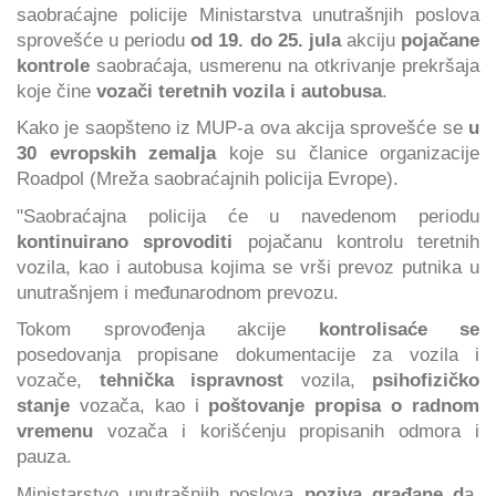
saobraćajne policije Ministarstva unutrašnjih poslova
sprovešće u periodu
od 19. do 25. jula
akciju
pojačane
kontrole
saobraćaja, usmerenu na otkrivanje prekršaja
koje čine
vozači teretnih vozila i autobusa
.
Kako je saopšteno iz MUP-a ova akcija sprovešće se
u
30 evropskih zemalja
koje su članice organizacije
Roadpol (Mreža saobraćajnih policija Evrope).
"Saobraćajna policija će u navedenom periodu
kontinuirano sprovoditi
pojačanu kontrolu teretnih
vozila, kao i autobusa kojima se vrši prevoz putnika u
unutrašnjem i međunarodnom prevozu.
Tokom sprovođenja akcije
kontrolisaće se
posedovanja propisane dokumentacije za vozila i
vozače,
tehnička ispravnost
vozila,
psihofizičko
stanje
vozača, kao i
poštovanje propisa o radnom
vremenu
vozača i korišćenju propisanih odmora i
pauza.
Ministarstvo unutrašnjih poslova
poziva građane d
a,