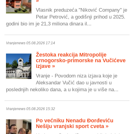
»
Vlasnik preduzeća "Niković Company" je
Petar Petrović, a godišnji prihod u 2025.
godini bio im je 21,3 miliona dinara il...
Vranjenews 05.08.2026 17:14
Žestoka reakcija Mitropolije
crnogorsko-primorske na Vučićeve
izjave »
Vranje - Povodom niza izjava koje je
Aleksandar Vučić dao u javnosti u
poslednjih nekoliko dana, a u kojima je u više na...
Vranjenews 05.08.2026 15:32
Po većniku Nenadu Đorđeviću
Nešiju vranjski sport cveta »