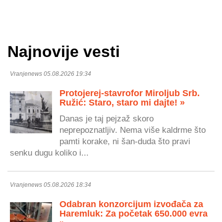
Najnovije vesti
Vranjenews 05.08.2026 19:34
Protojerej-stavrofor Miroljub Srb.
Ružić: Staro, staro mi dajte! »
Danas je taj pejzaž skoro
neprepoznatljiv. Nema više kaldrme što
pamti korake, ni šan-duda što pravi
senku dugu koliko i...
Vranjenews 05.08.2026 18:34
Odabran konzorcijum izvođača za
Haremluk: Za početak 650.000 evra