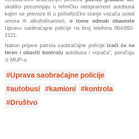
ukoliko posumnjaju u tehničku neispravnost autobusa
kojim se prevoze ili u psihofizičko stanje vozača usled
umora ili alkoholisanosti,
o tome odmah obaveste
Upravu saobraćajne policije na broj telefona 064/892-
2121.
Nakon prijave patrola saobraćajne policije
izaći će na
teren i obaviti kontrolu
autobusa i vozača", poručuju
iz MUP-a.
Uprava saobraćajne policije
autobusi
kamioni
kontrola
Društvo