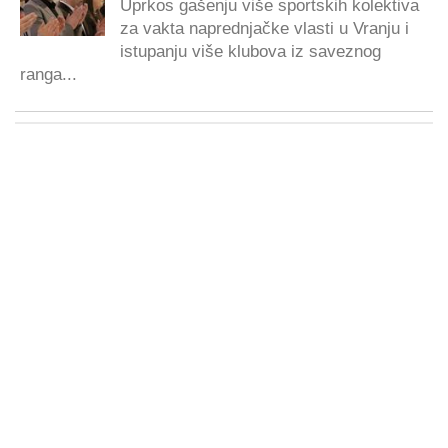
Uprkos gašenju više sportskih kolektiva
za vakta naprednjačke vlasti u Vranju i
istupanju više klubova iz saveznog
ranga...