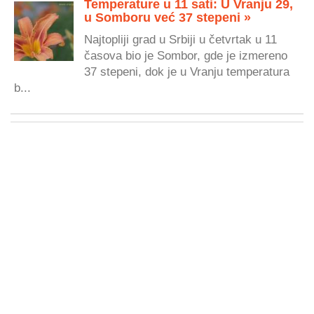
Temperature u 11 sati: U Vranju 29,
u Somboru već 37 stepeni »
Najtopliji grad u Srbiji u četvrtak u 11
časova bio je Sombor, gde je izmereno
37 stepeni, dok je u Vranju temperatura
b...