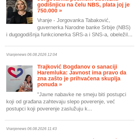
godišnjicu na čelu NBS, plata joj je
750.000 »
Vranje - Jorgovanka Tabaković,
guvernerka Narodne banke Srbije (NBS)
i dugogodišnja funkcionerka SRS-a i SNS-a, obeležil...
Vranjenews 06.08.2026 12:04
Trajković Bogdanov o sanaciji
Haremluka: Javnost ima pravo da
zna zašto je prihvaćena skuplja
ponuda »
"Javne nabavke ne smeju biti postupci
koji od građana zahtevaju slepo poverenje, već
postupci koji poverenje zaslužuju k...
Vranjenews 06.08.2026 11:43