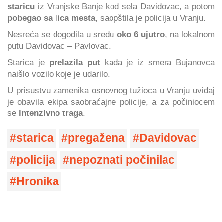
staricu
iz Vranjske Banje kod sela Davidovac, a potom
pobegao sa lica mesta
, saopštila je policija u Vranju.
Nesreća se dogodila u sredu
oko 6 ujutro
, na lokalnom
putu Davidovac – Pavlovac.
Starica je
prelazila put
kada je iz smera Bujanovca
naišlo vozilo koje je udarilo.
U prisustvu zamenika osnovnog tužioca u Vranju uviđaj
je obavila ekipa saobraćajne policije, a za počiniocem
se
intenzivno traga
.
starica
pregažena
Davidovac
policija
nepoznati počinilac
Hronika