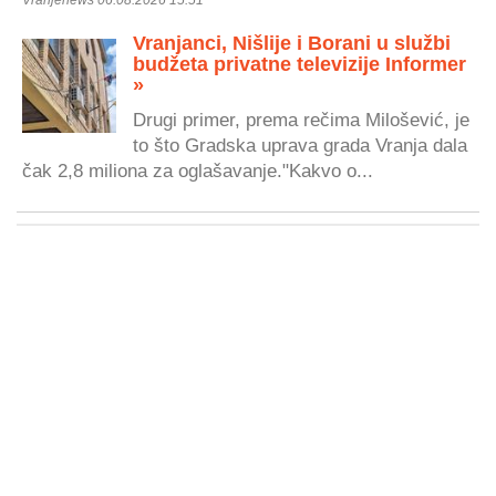
Vranjanci, Nišlije i Borani u službi
budžeta privatne televizije Informer
»
Drugi primer, prema rečima Milošević, je
to što Gradska uprava grada Vranja dala
čak 2,8 miliona za oglašavanje."Kakvo o...