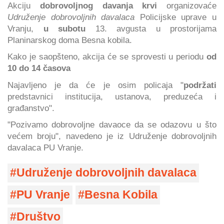
Akciju
dobrovoljnog davanja krvi
organizovaće
Udruženje dobrovoljnih davalaca
Policijske uprave u
Vranju,
u subotu
13. avgusta u prostorijama
Planinarskog doma Besna kobila.
Kako je saopšteno, akcija će se sprovesti u periodu
od
10 do 14 časova
Najavljeno je da će je osim policaja "
podržati
predstavnici institucija, ustanova, preduzeća i
građanstvo".
"Pozivamo dobrovoljne davaoce da se odazovu u što
većem broju", navedeno je iz Udruženje dobrovoljnih
davalaca PU Vranje.
Udruženje dobrovoljnih davalaca
PU Vranje
Besna Kobila
Društvo