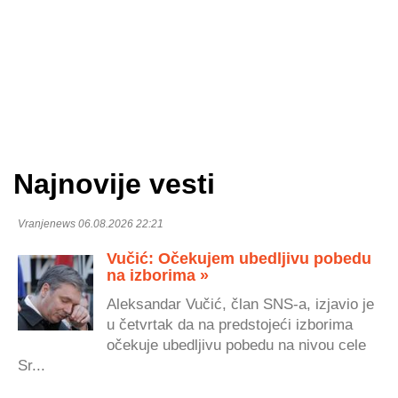
Najnovije vesti
Vranjenews 06.08.2026 22:21
Vučić: Očekujem ubedljivu pobedu
na izborima »
Aleksandar Vučić, član SNS-a, izjavio je
u četvrtak da na predstojeći izborima
očekuje ubedljivu pobedu na nivou cele
Sr...