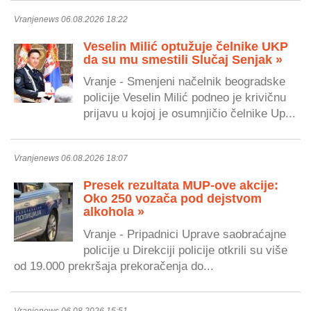
Vranjenews 06.08.2026 18:22
Veselin Milić optužuje čelnike UKP
da su mu smestili Slučaj Senjak »
Vranje - Smenjeni načelnik beogradske
policije Veselin Milić podneo je krivičnu
prijavu u kojoj je osumnjičio čelnike Up...
Vranjenews 06.08.2026 18:07
Presek rezultata MUP-ove akcije:
Oko 250 vozača pod dejstvom
alkohola »
Vranje - Pripadnici Uprave saobraćajne
policije u Direkciji policije otkrili su više
od 19.000 prekršaja prekoračenja do...
Vranjenews 06.08.2026 15:51