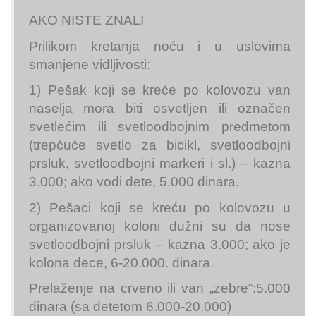
AKO NISTE ZNALI
Prilikom kretanja noću i u uslovima
smanjene vidljivosti:
1) Pešak koji se kreće po kolovozu van
naselja mora biti osvetljen ili označen
svetlećim ili svetloodbojnim predmetom
(trepćuće svetlo za bicikl, svetloodbojni
prsluk, svetloodbojni markeri i sl.) – kazna
3.000; ako vodi dete, 5.000 dinara.
2) Pešaci koji se kreću po kolovozu u
organizovanoj koloni dužni su da nose
svetloodbojni prsluk – kazna 3.000; ako je
kolona dece, 6-20.000. dinara.
Prelaženje na crveno ili van „zebre“:5.000
dinara (sa detetom 6.000-20.000)