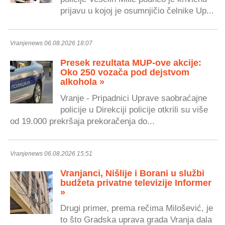
prijavu u kojoj je osumnjičio čelnike Up...
Vranjenews 06.08.2026 18:07
Presek rezultata MUP-ove akcije:
Oko 250 vozača pod dejstvom
alkohola »
Vranje - Pripadnici Uprave saobraćajne
policije u Direkciji policije otkrili su više
od 19.000 prekršaja prekoračenja do...
Vranjenews 06.08.2026 15:51
Vranjanci, Nišlije i Borani u službi
budžeta privatne televizije Informer
»
Drugi primer, prema rečima Milošević, je
to što Gradska uprava grada Vranja dala