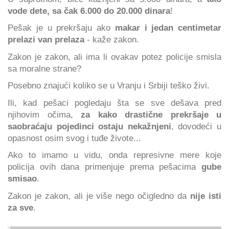
vode dete, sa čak 6.000 do 20.000 dinara
!
Pešak je u prekršaju ako
makar i jedan centimetar
prelazi van prelaza
- kaže zakon.
Zakon je zakon, ali ima li ovakav potez policije smisla
sa moralne strane?
Posebno znajući koliko se u Vranju i Srbiji teško živi.
Ili, kad pešaci pogledaju šta se sve dešava pred
njihovim očima,
za kako drastične prekršaje u
saobraćaju pojedinci ostaju nekažnjeni
, dovodeći u
opasnost osim svog i tuđe živote...
Ako to imamo u vidu, onda represivne mere koje
policija ovih dana primenjuje prema pešacima
gube
smisao
.
Zakon je zakon, ali je više nego očigledno da
nije isti
za sve
.