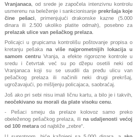
Vranjanaca
, od srede je započela intenzivnu kontrolu
usmerenu na beleženje i sankcionisanje
prekršaja koje
čine pešaci
, primenjujući drakonske kazne (5.000
dinara ili 2.500 ukoliko platite odmah), posebno za
prelazak ulice van pešačkog prelaza
.
Policajci u grupicama kontrolišu poštovanje propisa o
kretanju pešaka
na više najprometnijih lokacija u
samom centru
Vranja, a efekte rigorozne kontrole u
sredu i četvrtak već su po džepu osetili neki od
Vranjanaca koji su se usudili da pređu ulicu van
pešačkog prelaza ili načinili neki drugi prekršaj,
ugrožavajući, po mišljenju policajaca, saobraćaj.
Još ako pri sebi nisu imali ličnu kartu, a bilo je i takvih,
neočekivano su morali da plate visoku cenu
.
- Pešaci smeju da prelaze kolovoz samo preko
obeleženog pešačkog prelaza, ili
na udaljenosti većoj
od 100 metara
od najbliže „zebre“.
U suprotnom, biće kažnjeni sa 5.000 dinara, a
ako