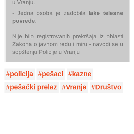
u Vranju.
- Jedna osoba je zadobila
lake telesne
povrede
.
Nije bilo registrovanih prekršaja iz oblasti
Zakona o javnom redu i miru - navodi se u
sopštenju Policije u Vranju
policija
pešaci
kazne
pešački prelaz
Vranje
Društvo