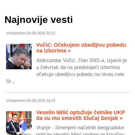
Najnovije vesti
Vranjenews 06.08.2026 22:21
Vučić: Očekujem ubedljivu pobedu
na izborima »
Aleksandar Vučić, član SNS-a, izjavio je
u četvrtak da na predstojeći izborima
očekuje ubedljivu pobedu na nivou cele
Sr...
Vranjenews 06.08.2026 18:22
Veselin Milić optužuje čelnike UKP
da su mu smestili Slučaj Senjak »
Vranje - Smenjeni načelnik beogradske
policije Veselin Milić podneo je krivičnu