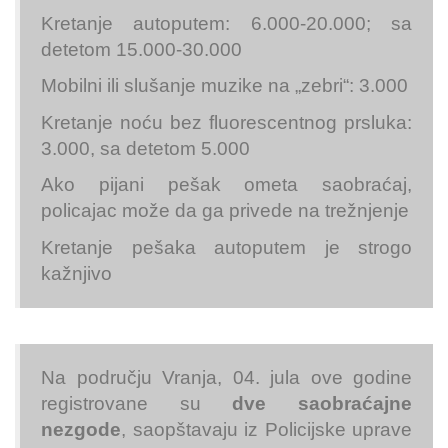
Kretanje autoputem: 6.000-20.000; sa
detetom 15.000-30.000
Mobilni ili slušanje muzike na „zebri“: 3.000
Kretanje noću bez fluorescentnog prsluka:
3.000, sa detetom 5.000
Ako pijani pešak ometa saobraćaj,
policajac može da ga privede na trežnjenje
Kretanje pešaka autoputem je strogo
kažnjivo
Na području Vranja, 04. jula ove godine
registrovane su
dve saobraćajne
nezgode
, saopštavaju iz Policijske uprave