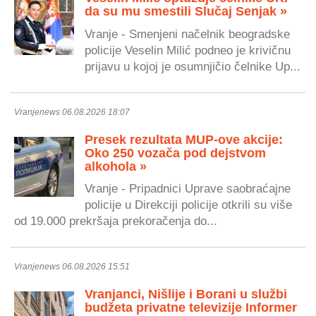
da su mu smestili Slučaj Senjak »
Vranje - Smenjeni načelnik beogradske
policije Veselin Milić podneo je krivičnu
prijavu u kojoj je osumnjičio čelnike Up...
Vranjenews 06.08.2026 18:07
Presek rezultata MUP-ove akcije:
Oko 250 vozača pod dejstvom
alkohola »
Vranje - Pripadnici Uprave saobraćajne
policije u Direkciji policije otkrili su više
od 19.000 prekršaja prekoračenja do...
Vranjenews 06.08.2026 15:51
Vranjanci, Nišlije i Borani u službi
budžeta privatne televizije Informer