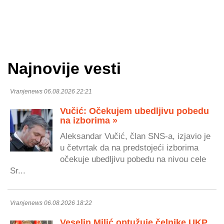
Najnovije vesti
Vranjenews 06.08.2026 22:21
Vučić: Očekujem ubedljivu pobedu
na izborima »
Aleksandar Vučić, član SNS-a, izjavio je
u četvrtak da na predstojeći izborima
očekuje ubedljivu pobedu na nivou cele
Sr...
Vranjenews 06.08.2026 18:22
Veselin Milić optužuje čelnike UKP