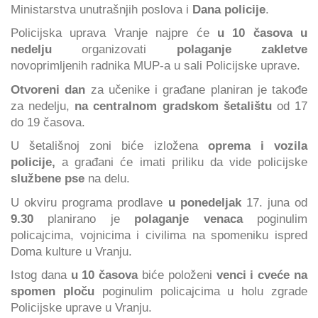
Ministarstva unutrašnjih poslova i
Dana policije
.
Policijska uprava Vranje najpre će
u 10 časova u
nedelju
organizovati
polaganje zakletve
novoprimljenih radnika MUP-a u sali Policijske uprave.
Otvoreni dan
za učenike i građane planiran je takođe
za nedelju,
na centralnom gradskom šetalištu
od 17
do 19 časova.
U šetališnoj zoni biće izložena
oprema i vozila
policije,
a građani će imati priliku da vide policijske
službene pse
na delu.
U okviru programa prodlave
u ponedeljak
17. juna od
9.30
planirano je
polaganje venaca
poginulim
policajcima, vojnicima i civilima na spomeniku ispred
Doma kulture u Vranju.
Istog dana
u 10 časova
biće položeni
venci i cveće na
spomen ploču
poginulim policajcima u holu zgrade
Policijske uprave u Vranju.