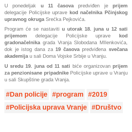
U ponedeljak
u 11 časova
predviđen je
prijem
delegacije Policijske uprave
kod načelnika Pčinjskog
upravnog okruga
Srećka Pejkovića.
Program će se nastaviti
u utorak 18. juna u 12 sati
prijemom
delegacije Policijske uprave
kod
gradonačelnika
grada Vranja Slobodana MIlenkovića,
dok je istog dana za
19 časova
predviđena
svečana
akademija
u sali Doma Vojske Srbije u Vranju.
U sredu 19. juna od 11 sati
biće organizovan
prijem
za penzionisane pripadnike
Policijske uprave u Vranju
u sali Skupštine grada Vranja.
Dan policije
program
2019
Policijska uprava Vranje
Društvo