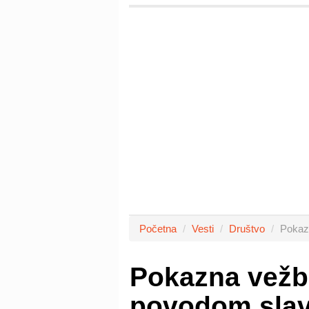
Početna
Vesti
Društvo
Pokaz
Pokazna vežba
povodom slav