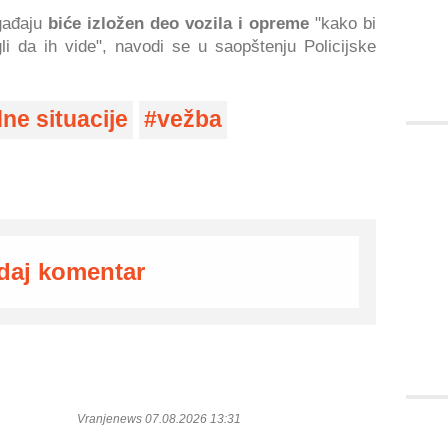
gađaju
biće izložen deo vozila i opreme
"kako bi
i da ih vide", navodi se u saopštenju Policijske
ne situacije
vežba
daj komentar
Vranjenews 07.08.2026 13:31