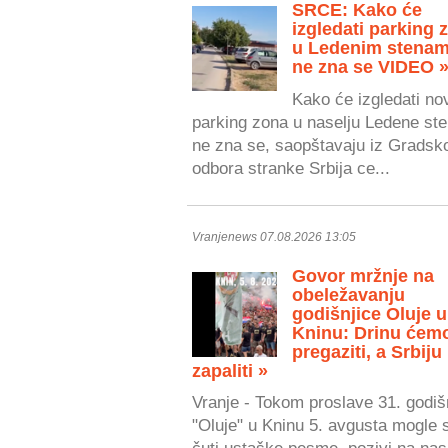
SRCE: Kako će
izgledati parking 
u Ledenim stenam
ne zna se VIDEO 
Kako će izgledati no
parking zona u naselju Ledene ste
ne zna se, saopštavaju iz Gradsk
odbora stranke Srbija ce...
Vranjenews 07.08.2026 13:05
Govor mržnje na
obeležavanju
godišnjice Oluje u
Kninu: Drinu ćem
pregaziti, a Srbiju
zapaliti »
Vranje - Tokom proslave 31. godiš
"Oluje" u Kninu 5. avgusta mogle 