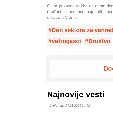
Osim pokazne vežbe na ovom do
građani, a posebno najmlađi, mogl
uprave u Vranju.
Dan sektora za vanred
vatrogasci
Društvo
Do
Najnovije vesti
Vranjenews 07.08.2026 14:02