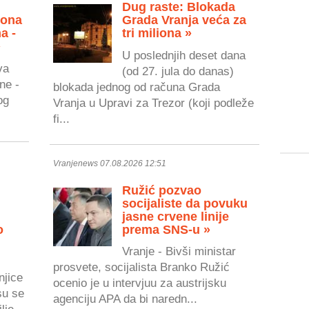
Dug raste: Blokada
zona
Grada Vranja veća za
a -
tri miliona »
»
U poslednjih deset dana
va
(od 27. jula do danas)
ne -
blokada jednog od računa Grada
og
Vranja u Upravi za Trezor (koji podleže
fi...
Vranjenews 07.08.2026 12:51
Ružić pozvao
socijaliste da povuku
jasne crvene linije
o
prema SNS-u »
Vranje - Bivši ministar
prosvete, socijalista Branko Ružić
njice
ocenio je u intervjuu za austrijsku
su se
agenciju APA da bi naredn...