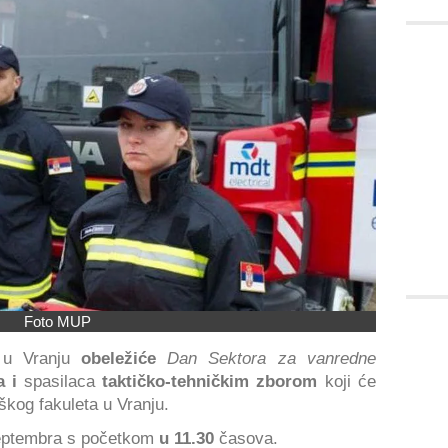
Foto MUP
e u Vranju
obeležiće
Dan Sektora za vanredne
a i
spasilaca
taktičko-tehničkim zborom
koji će
škog fakuleta u Vranju.
eptembra s početkom
u 11.30
časova.