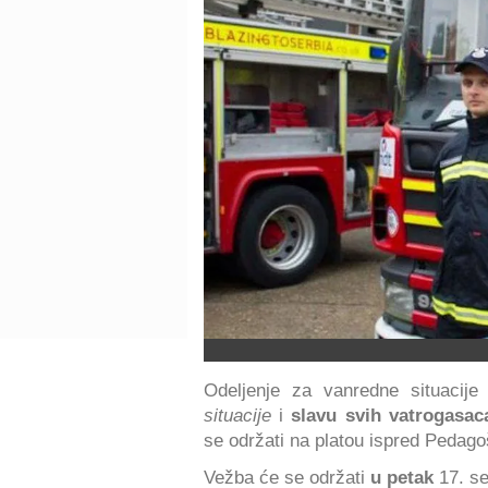
Odeljenje za vanredne situacij
situacije
i
slavu svih vatrogasac
se održati na platou ispred Pedago
Vežba će se održati
u petak
17. s