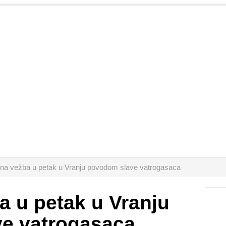
na vežba u petak u Vranju povodom slave vatrogasaca
 u petak u Vranju
e vatrogasaca