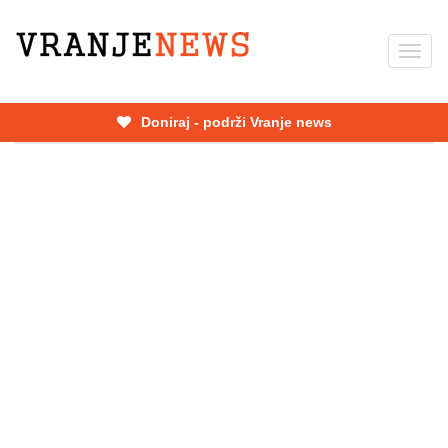
Skip
to
Toggl
main
navig
content
Doniraj - podrži Vranje news