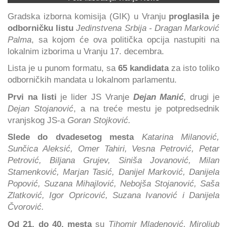
Gradska izborna komisija (GIK) u Vranju
proglasila je
odborničku listu
Jedinstvena Srbija - Dragan Marković
Palma
, sa kojom će ova politička opcija nastupiti na
lokalnim izborima u Vranju 17. decembra.
Lista je u punom formatu, sa
65 kandidata
za isto toliko
odborničkih mandata u lokalnom parlamentu.
Prvi na listi
je lider JS Vranje
Dejan Manić
, drugi je
Dejan Stojanović
, a na treće mestu je potpredsednik
vranjskog JS-a
Goran Stojković.
Slede do dvadesetog mesta
Katarina Milanović,
Sunčica Aleksić, Omer Tahiri, Vesna Petrović, Petar
Petrović, Biljana Grujev, Siniša Jovanović, Milan
Stamenković, Marjan Tasić, Danijel Marković, Danijela
Popović, Suzana Mihajlović, Nebojša Stojanović, Saša
Zlatković, Igor Opricović, Suzana Ivanović i Danijela
Čvorović.
Od 21. do 40. mesta
su
Tihomir Mladenović, Miroljub