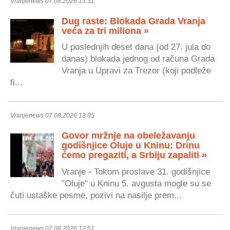
Vranjenews 07.08.2026 13:31
Dug raste: Blokada Grada Vranja
veća za tri miliona »
U poslednjih deset dana (od 27. jula do
danas) blokada jednog od računa Grada
Vranja u Upravi za Trezor (koji podleže
fi...
Vranjenews 07.08.2026 13:05
Govor mržnje na obeležavanju
godišnjice Oluje u Kninu: Drinu
ćemo pregaziti, a Srbiju zapaliti »
Vranje - Tokom proslave 31. godišnjice
"Oluje" u Kninu 5. avgusta mogle su se
čuti ustaške pesme, pozivi na nasilje prem...
Vranjenews 07.08.2026 12:51