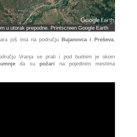
om u utorak prepodne. Printscreen Google Earth
žara još ima na području
Bujanovca i Preševa
,
odručju Vranja se prati i pod budnim je okom
 sumnje
da su
požari
na pojedinim mestima