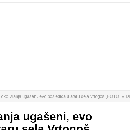
 oko Vranja ugašeni, evo posledica u ataru sela Vrtogoš (FOTO, VI
anja ugašeni, evo
taru sela Vrtogoš