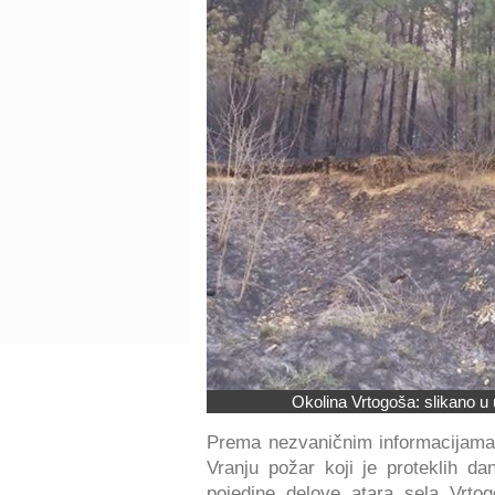
Okolina Vrtogoša: slikano u 
Prema nezvaničnim informacijama 
Vranju požar koji je proteklih d
pojedine delove atara sela Vrto