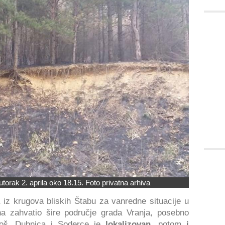
utorak 2. aprila oko 18.15. Foto privatna arhiva
iz krugova bliskih Štabu za vanredne situacije u
ana zahvatio šire područje grada Vranja, posebno
goš, Dubnica i Soderce je
lokalizovan
, potom
i