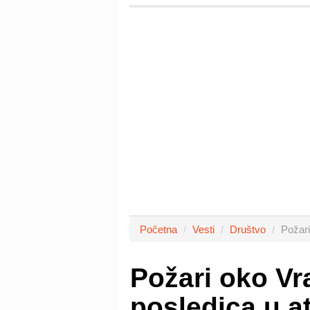
Početna
Vesti
Društvo
Požari
Požari oko Vr
posledica u a