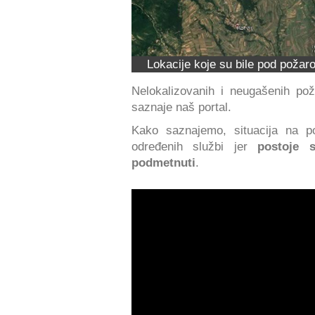
Lokacije koje su bile pod požar
Nelokalizovanih i neugašenih po
saznaje naš portal.
Kako saznajemo, situacija na p
određenih službi jer
postoje
podmetnuti
.