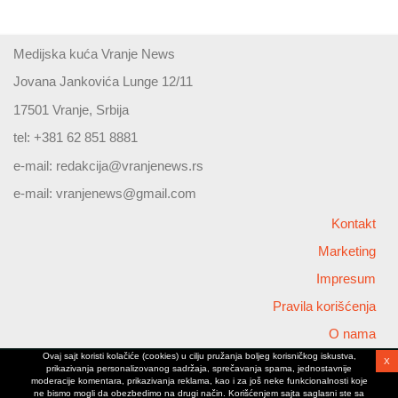
Medijska kuća Vranje News
Jovana Jankovića Lunge 12/11
17501 Vranje, Srbija
tel: +381 62 851 8881
e-mail:
redakcija@vranjenews.rs
e-mail:
vranjenews@gmail.com
Kontakt
Marketing
Impresum
Pravila korišćenja
O nama
Ovaj sajt koristi kolačiće (cookies) u cilju pružanja boljeg korisničkog iskustva,
X
Copyright © 2026 Vranjenews
prikazivanja personalizovanog sadržaja, sprečavanja spama, jednostavnije
All rights reserved
moderacije komentara, prikazivanja reklama, kao i za još neke funkcionalnosti koje
ne bismo mogli da obezbedimo na drugi način. Korišćenjem sajta saglasni ste sa
www.vranjenews.rs