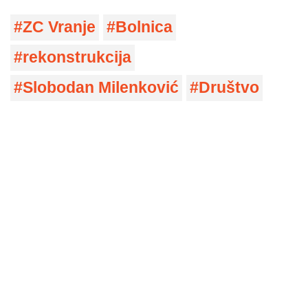
ZC Vranje
Bolnica
rekonstrukcija
Slobodan Milenković
Društvo