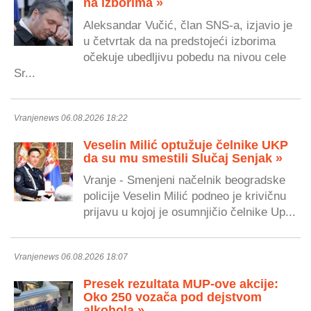
na izborima »
Aleksandar Vučić, član SNS-a, izjavio je
u četvrtak da na predstojeći izborima
očekuje ubedljivu pobedu na nivou cele
Sr...
Vranjenews 06.08.2026 18:22
Veselin Milić optužuje čelnike UKP
da su mu smestili Slučaj Senjak »
Vranje - Smenjeni načelnik beogradske
policije Veselin Milić podneo je krivičnu
prijavu u kojoj je osumnjičio čelnike Up...
Vranjenews 06.08.2026 18:07
Presek rezultata MUP-ove akcije:
Oko 250 vozača pod dejstvom
alkohola »