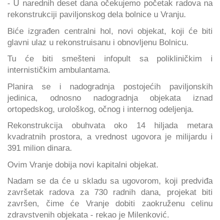
- U narednih deset dana očekujemo početak radova na
rekonstrukciji paviljonskog dela bolnice u Vranju.
Biće izgrađen centralni hol, novi objekat, koji će biti
glavni ulaz u rekonstruisanu i obnovljenu Bolnicu.
Tu će biti smešteni infopult sa polikliničkim i
internističkim ambulantama.
Planira se i nadogradnja postojećih paviljonskih
jedinica, odnosno nadogradnja objekata iznad
ortopedskog, urološkog, očnog i internog odeljenja.
Rekonstrukcija obuhvata oko 14 hiljada metara
kvadratnih prostora, a vrednost ugovora je milijardu i
391 milion dinara.
Ovim Vranje dobija novi kapitalni objekat.
Nadam se da će u skladu sa ugovorom, koji predviđa
završetak radova za 730 radnih dana, projekat biti
završen, čime će Vranje dobiti zaokruženu celinu
zdravstvenih objekata - rekao je Milenković.