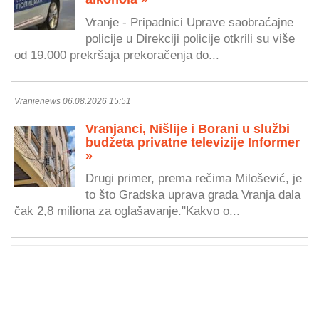
Vranje - Pripadnici Uprave saobraćajne
policije u Direkciji policije otkrili su više
od 19.000 prekršaja prekoračenja do...
Vranjenews 06.08.2026 15:51
Vranjanci, Nišlije i Borani u službi
budžeta privatne televizije Informer
»
Drugi primer, prema rečima Milošević, je
to što Gradska uprava grada Vranja dala
čak 2,8 miliona za oglašavanje."Kakvo o...