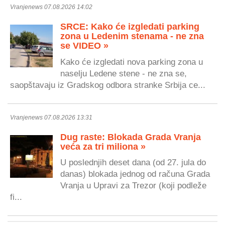
Vranjenews 07.08.2026 14:02
SRCE: Kako će izgledati parking
zona u Ledenim stenama - ne zna
se VIDEO »
Kako će izgledati nova parking zona u
naselju Ledene stene - ne zna se,
saopštavaju iz Gradskog odbora stranke Srbija ce...
Vranjenews 07.08.2026 13:31
Dug raste: Blokada Grada Vranja
veća za tri miliona »
U poslednjih deset dana (od 27. jula do
danas) blokada jednog od računa Grada
Vranja u Upravi za Trezor (koji podleže
fi...