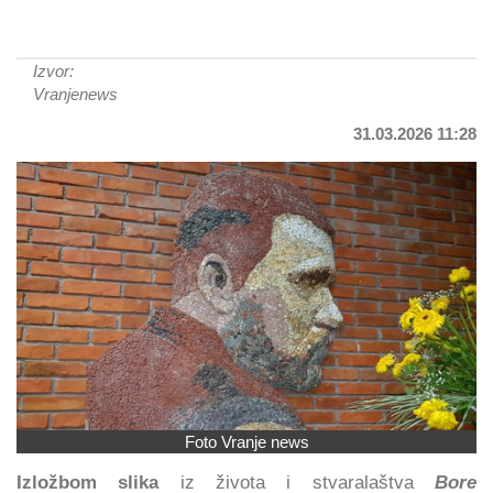
Izvor:
Vranjenews
31.03.2026 11:28
Foto Vranje news
Izložbom slika
iz života i stvaralaštva
Bore