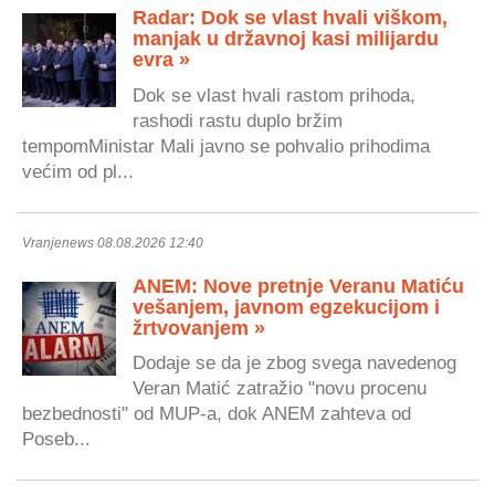
Radar: Dok se vlast hvali viškom,
manjak u državnoj kasi milijardu
evra »
Dok se vlast hvali rastom prihoda,
rashodi rastu duplo bržim
tempomMinistar Mali javno se pohvalio prihodima
većim od pl...
Vranjenews 08.08.2026 12:40
ANEM: Nove pretnje Veranu Matiću
vešanjem, javnom egzekucijom i
žrtvovanjem »
Dodaje se da je zbog svega navedenog
Veran Matić zatražio "novu procenu
bezbednosti" od MUP-a, dok ANEM zahteva od
Poseb...