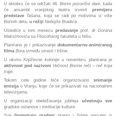
U oktobru će se održati 46.
Borini pozorišni dani
, kada
će ansambl vranjskog teatra izvesti
premijeru
predstave
Tašana
, koja se radi po motivima iz više
Borinih dela,
u režiji
Nebojše Bradića
.
Uslediće u tom mesecu
predavanje
prof. dr
Gorana
Maksimovića
sa Filozofskog fakulteta u Nišu.
Planirano je i prikazivanje
dokumentarno-animiranog
filma
Bora između strasti i tišine
.
U okviru
Književne kolonije
u novembru, planirana je
aktivnost pod nazivom
Večnost Borine reči – reč koja
traje
.
Tokom cele godine biće organizovano
snimanje
emisija
o Vranju, koje će se prikazivati na nacionalnim
televizijama.
U organizaciji obeležavanja jubileja
učestvuju sve
gradske ustanove i institucije kulture.
Sve
finansiraju građani
Vranja i Srbije novcem iz