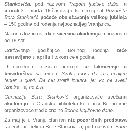
Stankovića
, pod nazivom
Tragom ljudske duše,
u
utorak
31. marta (16 časova) u kamernoj sali
Pozorišta
Bora Stanković
počeće obeležavanje velikog jubileja
– 150 godina od rođenja najpoznatijeg Vranjanca.
Nakon izložbe uslediće
svečana akademija
u pozorištu
od 18 sati.
Održavanje godišnjice Borinog rođenja
biće
nastavljeno u aprilu
i tokom cele godine.
U narednom mesecu očekuje se
takmičenje u
besedništvu
sa temom
Svako mora da ima upaljen
fenjer u glavi. Da mu svetli iznutra, jer ko ne svetli
iznutra, taj ne živi.
Gimnazija Bora Stanković
organizovaće
svečanu
akademiju
, a Gradska biblioteka koja nosi Borino ime
organizovaće tradicionalne
Borine književne dane
.
Za maj je u Vranju planiran
niz pozorišnih predstava
rađenih po delima Bore Stankovića, pod nazivom
Borin