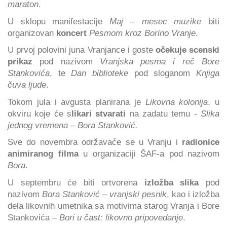
maraton
.
U sklopu manifestacije
Maj – mesec muzike
biti
organizovan
koncert
Pesmom kroz Borino Vranje
.
U prvoj polovini juna Vranjance i goste
očekuje scenski
prikaz
pod nazivom
Vranjska pesma i reč Bore
Stankovića
, te
Dan biblioteke
pod sloganom
Knjiga
čuva ljude
.
Tokom jula i avgusta planirana je
Likovna kolonija
, u
okviru koje će s
likari stvarati
na zadatu temu -
Slika
jednog vremena – Bora Stanković.
Sve do novembra održavaće se u Vranju i
radionice
animiranog filma
u organizaciji ŠAF-a
pod nazivom
Bora
.
U septembru će biti ortvorena
izložba slika
pod
nazivom
Bora Stanković – vranjski pesnik
, kao i izložba
dela likovnih umetnika sa motivima starog Vranja i Bore
Stankovića –
Bori u čast: likovno pripovedanje
.