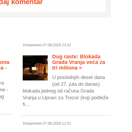
daj komentar
Vranjenews 07.08.2026 13:31
Dug raste: Blokada
zona
Grada Vranja veća za
a -
tri miliona »
»
U poslednjih deset dana
va
(od 27. jula do danas)
ne -
blokada jednog od računa Grada
og
Vranja u Upravi za Trezor (koji podleže
fi...
Vranjenews 07.08.2026 12:51