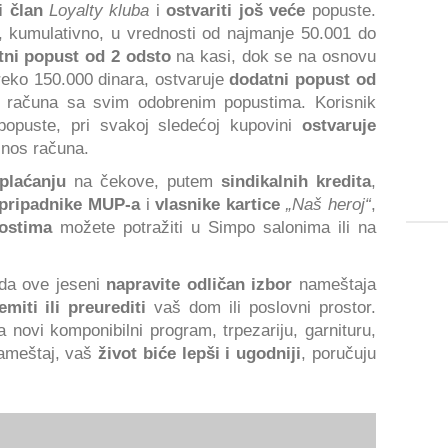
i član
Loyalty kluba
i
ostvariti još veće
popuste.
, kumulativno, u vrednosti od najmanje 50.001 do
tni popust od 2 odsto
na kasi, dok se na osnovu
preko 150.000 dinara, ostvaruje
dodatni popust od
 računa sa svim odobrenim popustima. Korisnik
popuste, pri svakoj sledećoj kupovini
ostvaruje
znos računa.
plaćanju
na čekove, putem
sindikalnih kredita
,
pripadnike MUP-a
i
vlasnike kartice
„Naš heroj“
,
nostima
možete potražiti u Simpo salonima ili na
 da ove jeseni
napravite odličan izbor
nameštaja
miti ili preurediti
vaš dom ili poslovni prostor.
a novi komponibilni program, trpezariju, garnituru,
nameštaj, vaš
život biće lepši i ugodniji
, poručuju