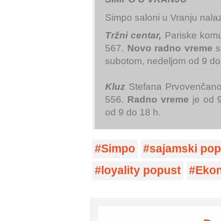
Simpo saloni u Vranju nal
Tržni centar,
Pariske komun
567.
Novo radno vreme
s
subotom, nedeljom od 9 do
Kluz
Stefana Prvovenčanog
556.
Radno vreme
je od 
od 9 do 18 h.
Simpo
sajamski pop
loyality popust
Ekon