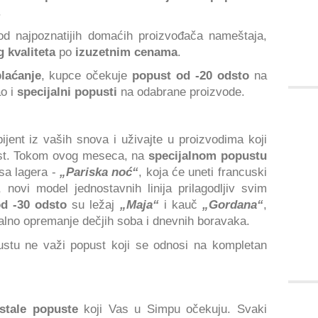
.
od najpoznatijih domaćih proizvođača nameštaja,
 kvaliteta
po
izuzetnim cenama
.
laćanje
, kupce očekuje
popust od -20 odsto
na
ao i
specijalni popusti
na odabrane proizvode.
ent iz vaših snova i uživajte u proizvodima koji
ost. Tokom ovog meseca, na
specijalnom popustu
sa lagera -
„Pariska noć“
, koja će uneti francuski
, novi model jednostavnih linija prilagodljiv svim
d -30 odsto
su ležaj
„Maja“
i kauč
„Gordana“
,
nalno opremanje dečjih soba i dnevnih boravaka.
ustu ne važi popust koji se odnosi na kompletan
stale popuste
koji Vas u Simpu očekuju. Svaki