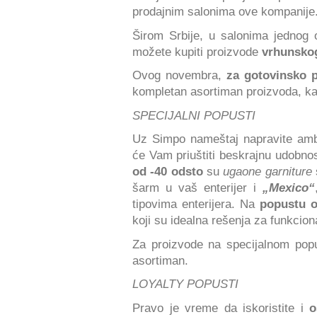
prodajnim salonima ove kompanije
Širom Srbije, u salonima jednog 
možete kupiti proizvode
vrhunskog
Ovog novembra,
za gotovinsko p
kompletan asortiman proizvoda, k
SPECIJALNI POPUSTI
Uz Simpo nameštaj napravite ambij
će Vam priuštiti beskrajnu udobn
od -40 odsto
su
ugaone garniture
šarm u vaš enterijer i
„Mexico“
tipovima enterijera. Na
popustu o
koji su idealna rešenja za funkcio
Za proizvode na specijalnom pop
asortiman.
LOYALTY POPUSTI
Pravo je vreme da iskoristite i
o