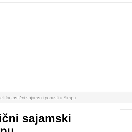
eli fantastični sajamski popusti u Simpu
tični sajamski
mpu