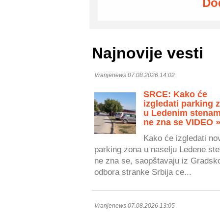
Do
Najnovije vesti
Vranjenews 07.08.2026 14:02
SRCE: Kako će
izgledati parking 
u Ledenim stenam
ne zna se VIDEO 
Kako će izgledati no
parking zona u naselju Ledene ste
ne zna se, saopštavaju iz Gradsk
odbora stranke Srbija ce...
Vranjenews 07.08.2026 13:05