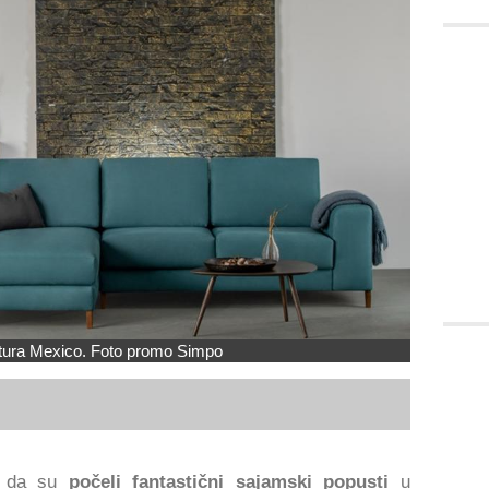
tura Mexico. Foto promo Simpo
o da su
počeli fantastični sajamski popusti
u