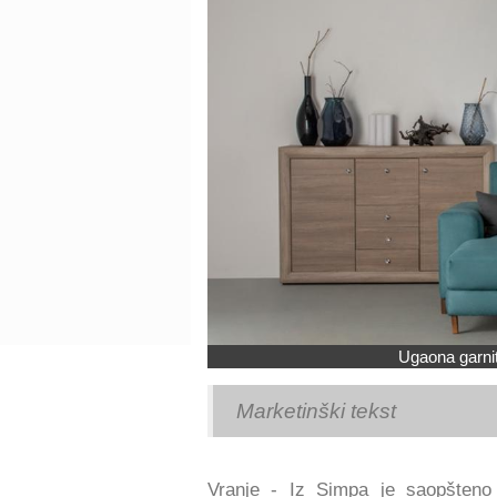
Ugaona garni
Marketinški tekst
Vranje - Iz Simpa je saopšten