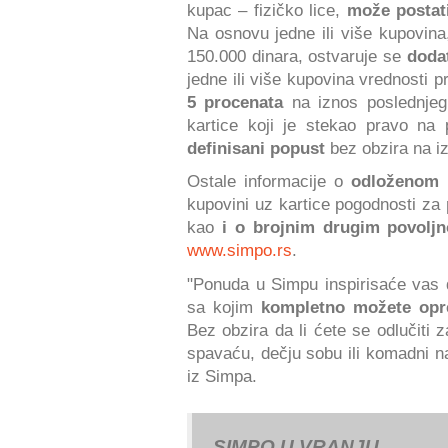
kupac – fizičko lice,
može postat
Na osnovu jedne ili više kupovina
150.000 dinara, ostvaruje se
doda
jedne ili više kupovina vrednosti 
5 procenata
na iznos poslednjeg
kartice koji je stekao pravo na 
definisani popust
bez obzira na i
Ostale informacije o
odloženom 
kupovini uz kartice pogodnosti za
kao
i o brojnim drugim povolj
www.simpo.rs
.
"Ponuda u Simpu inspirisaće vas
sa kojim
kompletno možete opre
Bez obzira da li ćete se odlučiti z
spavaću, dečju sobu ili komadni 
iz Simpa.
SIMPO U VRANJU