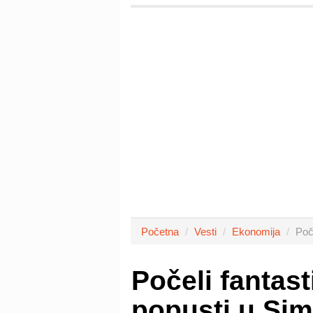
Početna
Vesti
Ekonomija
Poč
Počeli fantas
popusti u Si