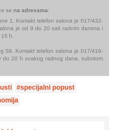
aze se
na adresama
:
e 1. Kontakt telefon salona je 017/432-
alona je od 9 do 20 sati radnim danima i
 15 h.
 58. Kontakt telefon salona je 017/416-
9 do 20 h svakog radnog dana, subotom
usti
specijalni popust
omija