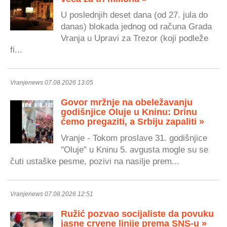
U poslednjih deset dana (od 27. jula do
danas) blokada jednog od računa Grada
Vranja u Upravi za Trezor (koji podleže
fi...
Vranjenews 07.08.2026 13:05
Govor mržnje na obeležavanju
godišnjice Oluje u Kninu: Drinu
ćemo pregaziti, a Srbiju zapaliti »
Vranje - Tokom proslave 31. godišnjice
"Oluje" u Kninu 5. avgusta mogle su se
čuti ustaške pesme, pozivi na nasilje prem...
Vranjenews 07.08.2026 12:51
Ružić pozvao socijaliste da povuku
jasne crvene linije prema SNS-u »