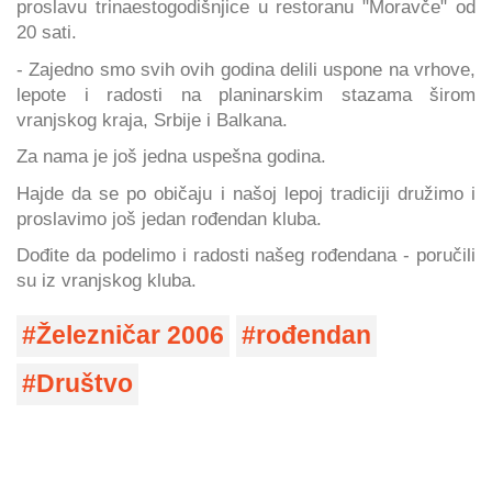
proslavu trinaestogodišnjice u restoranu "Moravče" od
20 sati.
- Zajedno smo svih ovih godina delili uspone na vrhove,
lepote i radosti na planinarskim stazama širom
vranjskog kraja, Srbije i Balkana.
Za nama je još jedna uspešna godina.
Hajde da se po običaju i našoj lepoj tradiciji družimo i
proslavimo još jedan rođendan kluba.
Dođite da podelimo i radosti našeg rođendana - poručili
su iz vranjskog kluba.
Železničar 2006
rođendan
Društvo