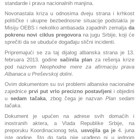
standarde i prava nacionalnih manjina.
Novonastala kriza u odnosima dveju strana i krhkost
političke i ukupne bezbednosne situacije podstakla je
Misiju OEBS i nekoliko ambasada zapadnih zemalja
da
pokrenu novi ciklus pregovora
na jugu Srbije, koji će
sprečiti da se ubuduće događaju slični incidenti.
Pripremajući se za taj dijalog albanska strana je 13.
februara 2013. godine
sačinila plan
za rešenja krize
pod nazivom
Neophodne mere za afirmaciju prava
Albanaca u Preševskoj dolini
.
Ovim dokumentom su svi problemi albanske nacionalne
zajednice
prvi put vrlo precizno postavljeni
i objedini
u
sedam tačaka
, zbog čega je nazvan
Plan sedam
tačaka
.
Dokument je upućen na adrese svih domaćih i
inostranih aktera, a Vlada Republike Srbije, na
preporuku Koordinacionog tela,
usvojila ga je
4. juna
iste godine, što do tada nije urađeno ni u jednom