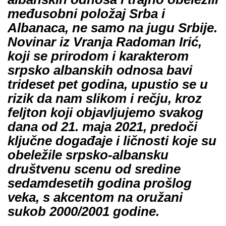
međusobni položaj Srba i
Albanaca, ne samo na jugu Srbije.
Novinar iz Vranja Radoman Irić,
koji se prirodom i karakterom
srpsko albanskih odnosa bavi
trideset pet godina, upustio se u
rizik da nam slikom i rečju, kroz
feljton koji objavljujemo svakog
dana od 21. maja 2021, predoči
ključne događaje i ličnosti koje su
obeležile srpsko-albansku
društvenu scenu od sredine
sedamdesetih godina prošlog
veka, s akcentom na oružani
sukob 2000/2001 godine.