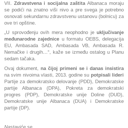
VII.
Zdravstvena i socijalna zaštita
Albanaca moraju
se podići na znatno viši nivo a pre svega je potrebno
osnovati sekundarnu zdravstvenu ustanovu (bolnicu) za
ove tri opštine.
„U sprovođenju ovih mera neophodno je
uključivanje
međunarodne zajednice
u formatu OEBS, delegacija
EU, Ambasada SAD, Ambasada VB, Ambasada R.
Nemačke i drugih…“, kaže se između ostalog u Planu
sedam tačaka.
Ovaj dokument,
na čijoj primeni se i danas insistira
na svim nivoima vlasti, 2013. godine su
potpisali lideri
Partije za demokratsko delovanje (PDD), Demokratske
partije Albanaca (DPA), Pokreta za demokratski
progres (PDP), Demokratske unije Doline (DUD),
Demokratske unije Albanaca (DUA) i Demokratske
partije (DP).
Nastaviće se...