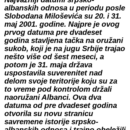
albanskih odnosa u periodu posle
Slobodana Miloševića su 20. i 31.
maj 2001. godine. Najpre je ovog
prvog datuma pre dvadeset
godina stavljena tačka na oružani
sukob, koji je na jugu Srbije trajao
nešto više od šest meseci, a
potom je 31. maja država
uspostavila suverenitet nad
delom svoje teritorije koju su za
to vreme pod kontrolom držali
naoružani Albanci. Ova dva
datuma od pre dvadeset godina
otvorila su novu stranicu
savremene istorije srpsko-
albanskih odnosa i trajno obeležili