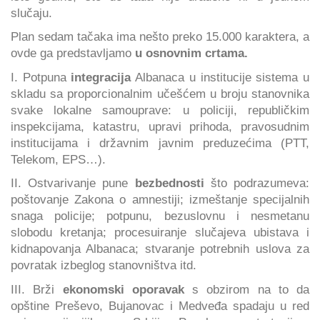
slučaju.
Plan sedam tačaka ima nešto preko 15.000 karaktera, a
ovde ga predstavljamo
u osnovnim crtama.
I. Potpuna
integracija
Albanaca u institucije sistema u
skladu sa proporcionalnim učešćem u broju stanovnika
svake lokalne samouprave: u policiji, republičkim
inspekcijama, katastru, upravi prihoda, pravosudnim
institucijama i državnim javnim preduzećima (PTT,
Telekom, EPS…).
II. Ostvarivanje pune
bezbednosti
što podrazumeva:
poštovanje Zakona o amnestiji; izmeštanje specijalnih
snaga policije; potpunu, bezuslovnu i nesmetanu
slobodu kretanja; procesuiranje slučajeva ubistava i
kidnapovanja Albanaca; stvaranje potrebnih uslova za
povratak izbeglog stanovništva itd.
III. Brži
ekonomski oporavak
s obzirom na to da
opštine Preševo, Bujanovac i Medveđa spadaju u red