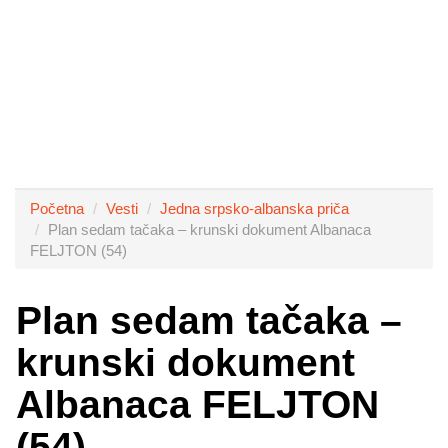
Početna
Vesti
Jedna srpsko-albanska priča
Plan sedam tačaka – krunski dokument Albanaca
FELJTON (54)
Plan sedam tačaka –
krunski dokument
Albanaca FELJTON
(54)