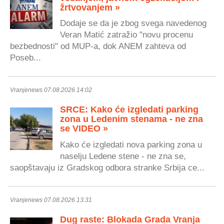
žrtvovanjem »
Dodaje se da je zbog svega navedenog
Veran Matić zatražio "novu procenu
bezbednosti" od MUP-a, dok ANEM zahteva od
Poseb...
Vranjenews 07.08.2026 14:02
SRCE: Kako će izgledati parking
zona u Ledenim stenama - ne zna
se VIDEO »
Kako će izgledati nova parking zona u
naselju Ledene stene - ne zna se,
saopštavaju iz Gradskog odbora stranke Srbija ce...
Vranjenews 07.08.2026 13:31
Dug raste: Blokada Grada Vranja