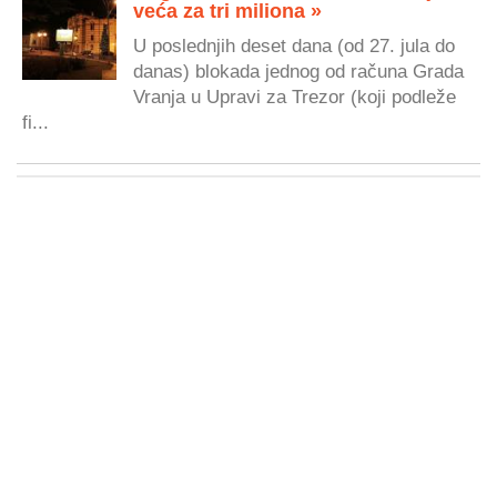
veća za tri miliona »
U poslednjih deset dana (od 27. jula do
danas) blokada jednog od računa Grada
Vranja u Upravi za Trezor (koji podleže
fi...