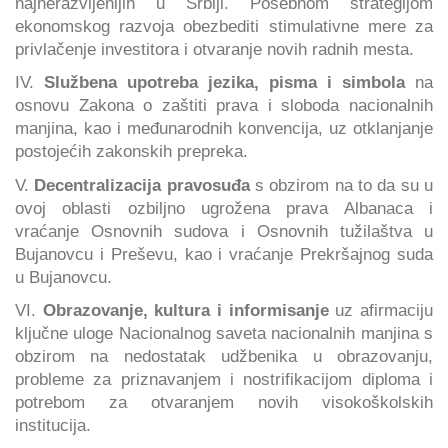
najnerazvijenijih u Srbiji. Posebnom strategijom
ekonomskog razvoja obezbediti stimulativne mere za
privlačenje investitora i otvaranje novih radnih mesta.
IV.
Službena upotreba jezika, pisma i simbola
na
osnovu Zakona o zaštiti prava i sloboda nacionalnih
manjina, kao i međunarodnih konvencija, uz otklanjanje
postojećih zakonskih prepreka.
V.
Decentralizacija pravosuđa
s obzirom na to da su u
ovoj oblasti ozbiljno ugrožena prava Albanaca i
vraćanje Osnovnih sudova i Osnovnih tužilaštva u
Bujanovcu i Preševu, kao i vraćanje Prekršajnog suda
u Bujanovcu.
VI.
Obrazovanje, kultura i informisanje
uz afirmaciju
ključne uloge Nacionalnog saveta nacionalnih manjina s
obzirom na nedostatak udžbenika u obrazovanju,
probleme za priznavanjem i nostrifikacijom diploma i
potrebom za otvaranjem novih visokoškolskih
institucija.