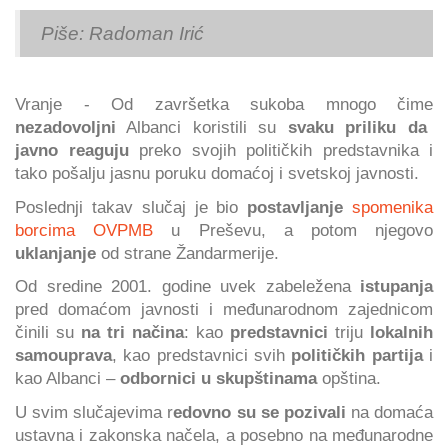
Piše: Radoman Irić
Vranje - Od završetka sukoba mnogo čime
nezadovoljni
Albanci koristili su
svaku priliku da
javno reaguju
preko svojih političkih predstavnika i
tako pošalju jasnu poruku domaćoj i svetskoj javnosti.
Poslednji takav slučaj je bio
postavljanje
spomenika
borcima OVPMB
u Preševu, a potom njegovo
uklanjanje
od strane Žandarmerije.
Od sredine 2001. godine uvek zabeležena
istupanja
pred domaćom javnosti i međunarodnom zajednicom
činili su
na tri načina
: kao
predstavnici
triju
lokalnih
samouprava
, kao predstavnici svih
političkih partija
i
kao Albanci –
odbornici u skupštinama
opština.
U svim slučajevima r
edovno su se pozivali
na domaća
ustavna i zakonska načela, a posebno na međunarodne