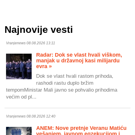
Najnovije vesti
Vranjenews 08.08.2026 13:11
Radar: Dok se vlast hvali viškom,
manjak u državnoj kasi milijardu
evra »
Dok se vlast hvali rastom prihoda,
rashodi rastu duplo bržim
tempomMinistar Mali javno se pohvalio prihodima
većim od pl...
Vranjenews 08.08.2026 12:40
ANEM: Nove pretnje Veranu Matiću
vešanjem, javnom egzekucijom i