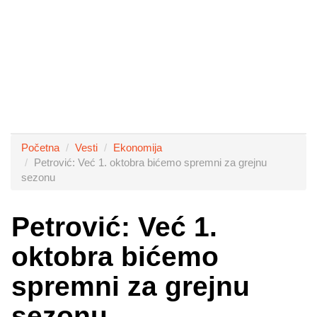
Početna
Vesti
Ekonomija
Petrović: Već 1. oktobra bićemo spremni za grejnu
sezonu
Petrović: Već 1.
oktobra bićemo
spremni za grejnu
sezonu