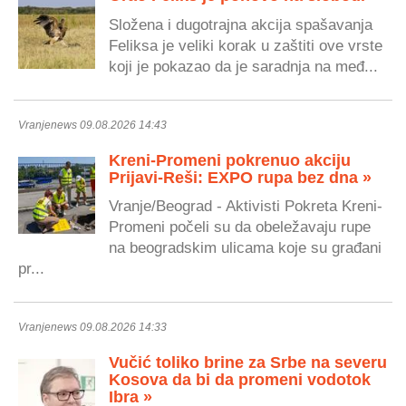
Složena i dugotrajna akcija spašavanja
Feliksa je veliki korak u zaštiti ove vrste
koji je pokazao da je saradnja na međ...
Vranjenews 09.08.2026 14:43
Kreni-Promeni pokrenuo akciju
Prijavi-Reši: EXPO rupa bez dna »
Vranje/Beograd - Aktivisti Pokreta Kreni-
Promeni počeli su da obeležavaju rupe
na beogradskim ulicama koje su građani
pr...
Vranjenews 09.08.2026 14:33
Vučić toliko brine za Srbe na severu
Kosova da bi da promeni vodotok
Ibra »