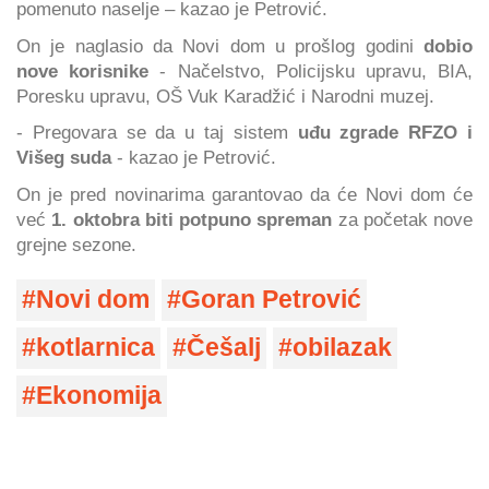
pomenuto naselje – kazao je Petrović.
On je naglasio da Novi dom u prošlog godini
dobio
nove korisnike
- Načelstvo, Policijsku upravu, BIA,
Poresku upravu, OŠ Vuk Karadžić i Narodni muzej.
- Pregovara se da u taj sistem
uđu zgrade RFZO i
Višeg suda
- kazao je Petrović.
On je pred novinarima garantovao da će Novi dom će
već
1. oktobra biti potpuno spreman
za početak nove
grejne sezone.
Novi dom
Goran Petrović
kotlarnica
Češalj
obilazak
Ekonomija