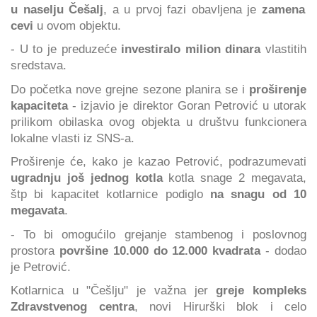
u naselju Češalj
, a u prvoj fazi obavljena je
zamena
cevi
u ovom objektu.
- U to je preduzeće
investiralo milion dinara
vlastitih
sredstava.
Do početka nove grejne sezone planira se i
proširenje
kapaciteta
- izjavio je direktor Goran Petrović u utorak
prilikom obilaska ovog objekta u društvu funkcionera
lokalne vlasti iz SNS-a.
Proširenje će, kako je kazao Petrović, podrazumevati
ugradnju još jednog kotla
kotla snage 2 megavata,
štp bi kapacitet kotlarnice podiglo
na snagu od 10
megavata
.
- To bi omogućilo grejanje stambenog i poslovnog
prostora
površine 10.000 do 12.000 kvadrata
- dodao
je Petrović.
Kotlarnica u "Češlju" je važna jer
greje kompleks
Zdravstvenog centra
, novi Hirurški blok i celo