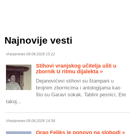
Najnovije vesti
Vranjenews 09.08.2026 15:22
Stihovi vranjskog učitelja ušli u
zbornik U ritmu dijalekta »
Dejanovićevi stihovi su štampani u
brojnim zbornicima i antologijama kao
što su Garavi sokak, Tablini pesnici, Ete
takoj...
Vranjenews 09.08.2026 14:58
Orao Feliks je ponovo na slobodi »