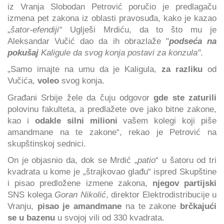
iz Vranja Slobodan Petrović poručio je predlagaču
izmena pet zakona iz oblasti pravosuđa, kako je kazao
„
šator-efendiji“
Uglješi Mrdiću, da to što mu je
Aleksandar Vučić dao da ih obrazlaže "
podseća na
pokušaj
Kaligule da svog konja postavi za konzula"
.
„Samo imajte na umu da je Kaligula,
za razliku
od
Vučića,
voleo
svog konja.
Građani Srbije žele da čuju odgovor
gde ste zaturili
polovinu fakulteta, a predlažete ove jako bitne zakone,
kao i
odakle silni milioni
vašem kolegi koji piše
amandmane na te zakone“, rekao je Petrović na
skupštinskoj sednici.
On je objasnio da, dok se Mrdić „
patio
“ u šatoru od tri
kvadrata u kome je „štrajkovao glađu“ ispred Skupštine
i pisao predložene izmene zakona,
njegov partijski
SNS kolega
Goran Nikolić
, direktor Elektrodistribucije u
Vranju,
pisao je amandmane
na te zakone
brčkajući
se u bazenu
u svojoj vili od 330 kvadrata.