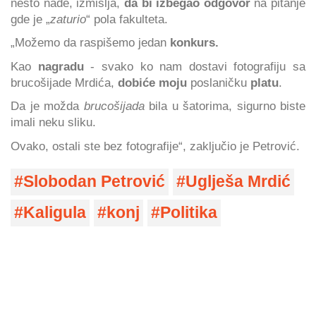
nešto nađe, izmišlja,
da bi izbegao odgovor
na pitanje
gde je „
zaturio
“ pola fakulteta.
„Možemo da raspišemo jedan
konkurs.
Kao
nagradu
- svako ko nam dostavi fotografiju sa
brucošijade Mrdića,
dobiće moju
poslaničku
platu
.
Da je možda
brucošijada
bila u šatorima, sigurno biste
imali neku sliku.
Ovako, ostali ste bez fotografije“, zaključio je Petrović.
Slobodan Petrović
Uglješa Mrdić
Kaligula
konj
Politika