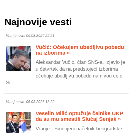
Najnovije vesti
Vranjenews 06.08.2026 22:21
Vučić: Očekujem ubedljivu pobedu
na izborima »
Aleksandar Vučić, član SNS-a, izjavio je
u četvrtak da na predstojeći izborima
očekuje ubedljivu pobedu na nivou cele
Sr...
Vranjenews 06.08.2026 18:22
Veselin Milić optužuje čelnike UKP
da su mu smestili Slučaj Senjak »
Vranje - Smenjeni načelnik beogradske