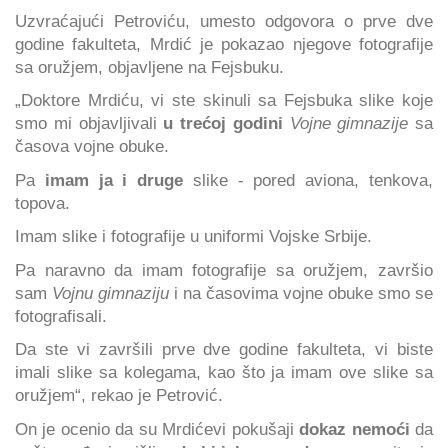
Uzvraćajući Petroviću, umesto odgovora o prve dve
godine fakulteta, Mrdić je pokazao njegove fotografije
sa oružjem, objavljene na Fejsbuku.
„Doktore Mrdiću, vi ste skinuli sa Fejsbuka slike koje
smo mi objavljivali
u trećoj godini
Vojne gimnazije
sa
časova vojne obuke.
Pa
imam ja i druge
slike - pored aviona, tenkova,
topova.
Imam slike i fotografije u uniformi Vojske Srbije.
Pa naravno da imam fotografije sa oružjem, završio
sam
Vojnu gimnaziju
i na časovima vojne obuke smo se
fotografisali.
Da ste vi završili prve dve godine fakulteta, vi biste
imali slike sa kolegama, kao što ja imam ove slike sa
oružjem“, rekao je Petrović.
On je ocenio da su Mrdićevi pokušaji
dokaz nemoći
da