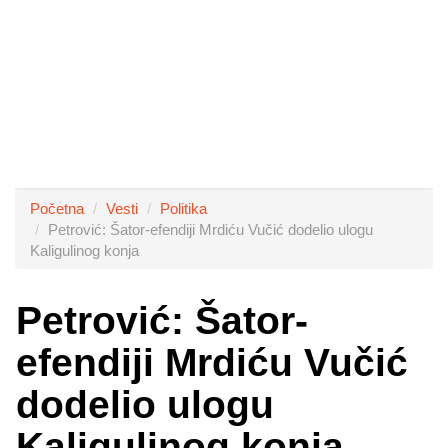
Početna
Vesti
Politika
Petrović: Šator-efendiji Mrdiću Vučić dodelio ulogu
Kaligulinog konja
Petrović: Šator-
efendiji Mrdiću Vučić
dodelio ulogu
Kaligulinog konja