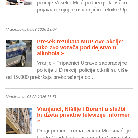
policije Veselin Milić podneo je krivičnu
prijavu u kojoj je osumnjičio čelnike Up...
Vranjenews 06.08.2026 18:07
Presek rezultata MUP-ove akcije:
Oko 250 vozača pod dejstvom
alkohola »
Vranje - Pripadnici Uprave saobraćajne
policije u Direkciji policije otkrili su više
od 19.000 prekršaja prekoračenja do...
Vranjenews 06.08.2026 15:51
Vranjanci, Nišlije i Borani u službi
budžeta privatne televizije Informer
»
Drugi primer, prema rečima Milošević, je
to što Gradska uprava grada Vranja dala