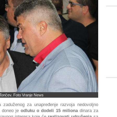
Tončev. Foto Vranje News
ra zaduženog za unapređenje razvoja nedovoljno
a doneo je
odluku o dodeli 15 miliona
dinara za
javnog interes
a koje će
realizovati udruženja
sa