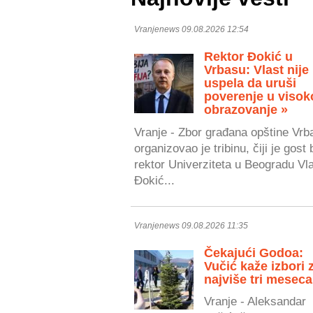
Vranjenews 09.08.2026 12:54
Rektor Đokić u
Vrbasu: Vlast nije
uspela da uruši
poverenje u visok
obrazovanje »
Vranje - Zbor građana opštine Vrb
organizovao je tribinu, čiji je gost 
rektor Univerziteta u Beogradu Vl
Đokić...
Vranjenews 09.08.2026 11:35
Čekajući Godoa:
Vučić kaže izbori 
najviše tri meseca
Vranje - Aleksandar