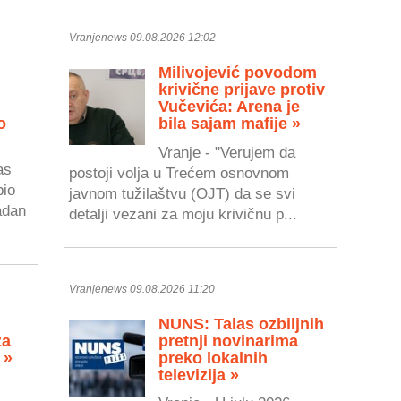
Vranjenews 09.08.2026 12:02
Milivojević povodom
krivične prijave protiv
Vučevića: Arena je
o
bila sajam mafije »
Vranje - "Verujem da
as
postoji volja u Trećem osnovnom
bio
javnom tužilaštvu (OJT) da se svi
adan
detalji vezani za moju krivičnu p...
Vranjenews 09.08.2026 11:20
NUNS: Talas ozbiljnih
za
pretnji novinarima
 »
preko lokalnih
televizija »