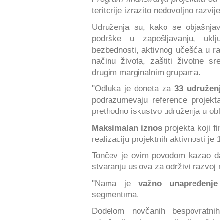
teritorije izrazito nedovoljno razvij
Udruženja su, kako se objašnjav
podrške u zapošljavanju, uklj
bezbednosti, aktivnog učešća u ra
načinu života, zaštiti životne s
drugim marginalnim grupama.
"Odluka je doneta za
33 udružen
podrazumevaju reference projekta
prethodno iskustvo udruženja u obl
Maksimalan iznos
projekta koji fi
realizaciju projektnih aktivnosti j
Tončev je ovim povodom kazao da 
stvaranju uslova za održivi razvoj 
"Nama je
važno unapređenje
segmentima.
Dodelom novčanih bespovratni