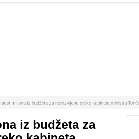
naest miliona iz budžeta za nerazvijene preko kabineta ministra Ton
ona iz budžeta za
reko kabineta