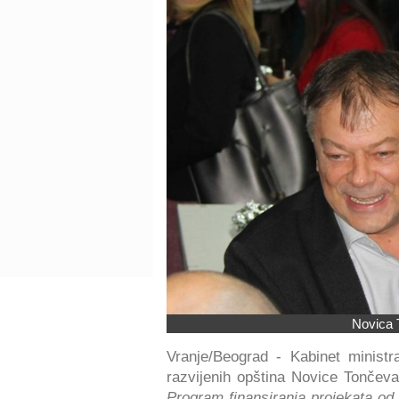
Novica 
Vranje/Beograd - Kabinet minist
razvijenih opština Novice Tončev
Program finansiranja projekata od 