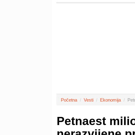
Početna
Vesti
Ekonomija
Pet
Petnaest mili
nerazvijene p