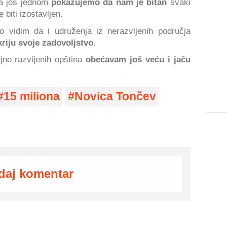
na još jednom
pokazujemo da nam je bitan
svaki
 biti izostavljen.
o vidim da i udruženja iz nerazvijenih područja
kriju svoje zadovoljstvo
.
jno razvijenih opština
obećavam još veću i jaču
15 miliona
Novica Tončev
daj komentar