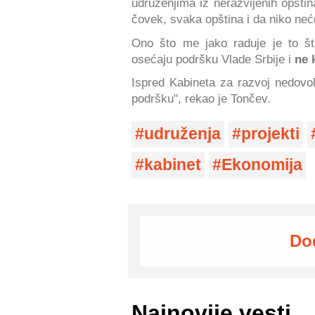
udruženjima iz nerazvijenih opšti
čovek, svaka opština i da niko neće
Ono što me jako raduje je to št
osećaju podršku Vlade Srbije i
ne 
Ispred Kabineta za razvoj nedovol
podršku", rekao je Tončev.
udruženja
projekti
kabinet
Ekonomija
Do
Najnovije vesti