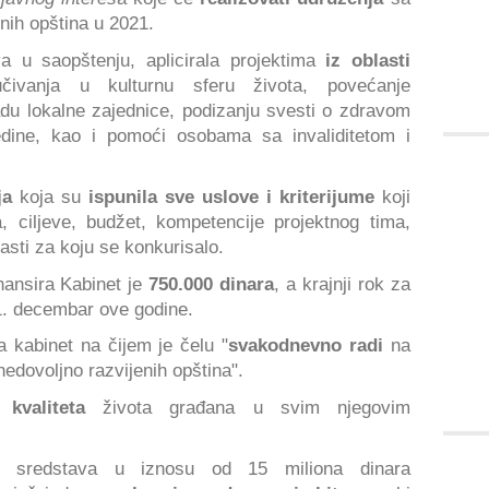
enih opština u 2021.
a u saopštenju, aplicirala projektima
iz oblasti
učivanja u kulturnu sferu života, povećanje
du lokalne zajednice, podizanju svesti o zdravom
redine, kao i pomoći osobama sa invaliditetom i
ja
koja su
ispunila sve uslove i kriterijume
koji
, ciljeve, budžet, kompetencije projektnog tima,
asti za koju se konkurisalo.
nansira Kabinet je
750.000 dinara
, a krajnji rok za
e 1. decembar ove godine.
kabinet na čijem je čelu "
svakodnevno radi
na
nedovoljno razvijenih opština".
 kvaliteta
života građana u svim njegovim
h sredstava u iznosu od 15 miliona dinara