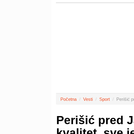
Početna
Vesti
Sport
Perišić 
Perišić pred 
kvalitet, sve 