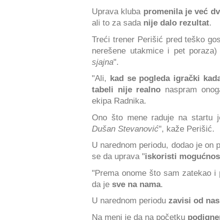
Uprava kluba
promenila je već d
ali to za sada
nije dalo rezultat
.
Treći trener Perišić pred teško go
nerešene utakmice i pet poraza) 
sjajna
".
"Ali,
kad se pogleda igrački kad
tabeli nije realno
naspram onoga 
ekipa Radnika.
Ono što mene raduje na startu j
Dušan Stevanović
", kaže Perišić.
U narednom periodu, dodao je on pr
se da uprava "
iskoristi mogućnos
"Prema onome što sam zatekao i pr
da je
sve na nama
.
U narednom periodu
zavisi od na
Na meni je da na početku
podigne