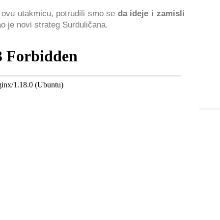
ovu utakmicu, potrudili smo se
da ideje i zamisli
ao je novi strateg Surduličana.