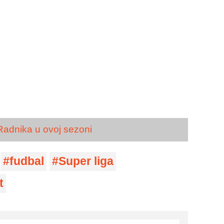
 Radnika u ovoj sezoni
fudbal
Super liga
t