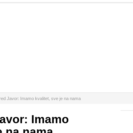
pred Javor: Imamo kvalitet, sve je na nama
Javor: Imamo
je na nama