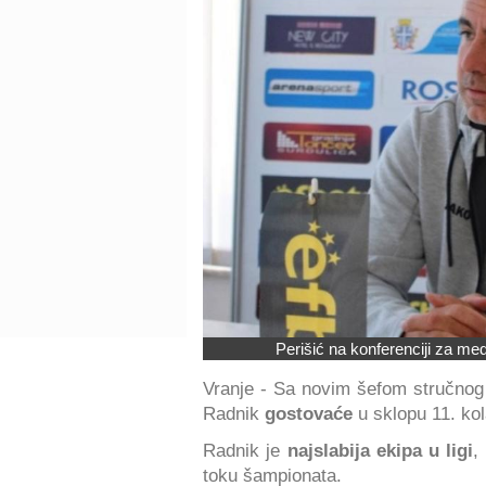
Perišić na konferenciji za med
Vranje - Sa novim šefom stručnog
Radnik
gostovaće
u sklopu 11. kol
Radnik je
najslabija ekipa u ligi
,
toku šampionata.