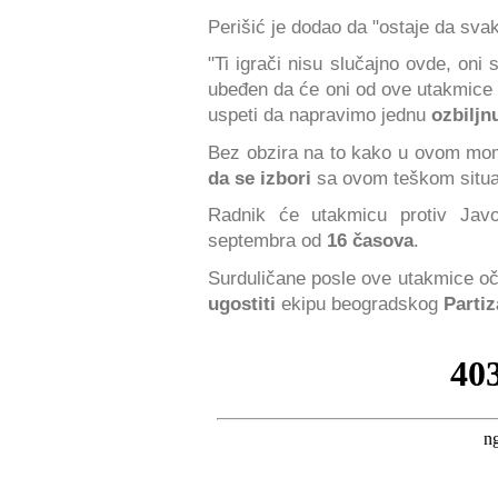
Perišić je dodao da "ostaje da svak
"Ti igrači nisu slučajno ovde, oni 
ubeđen da će oni od ove utakmice
uspeti da napravimo jednu
ozbiljn
Bez obzira na to kako u ovom mom
da se izbori
sa ovom teškom situac
Radnik će utakmicu protiv Javo
septembra od
16 časova
.
Surduličane posle ove utakmice oč
ugostiti
ekipu beogradskog
Parti