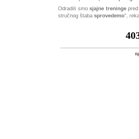
Odradili smo
sjajne treninge
pred 
stručnog štaba
sprovedemo
", rek