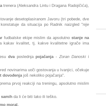
va
trenera (Aleksandra Lintu i Dragana Radojičića),
stovanje desetoplasiranom Javoru (tri pobede, dve
konstatuje da situacija po Radnik naizgled "
nije
ar
fudbalske ekipe mislim da apsolutno
stanje na
kakav kvalitet, tj. kakve kvalitetne igrače ima
esu
dva
poslednja
pojačanja
-
Zoran Danoski
i
ed novinarima uoči gostovanja u Ivanjici, očekuje
t dovođenja
još nekoliko pojačanja".
ema prvoj reakciji na treningu, apsolutno mislim
s samih
da li će biti lako ili teško.
mo moral.