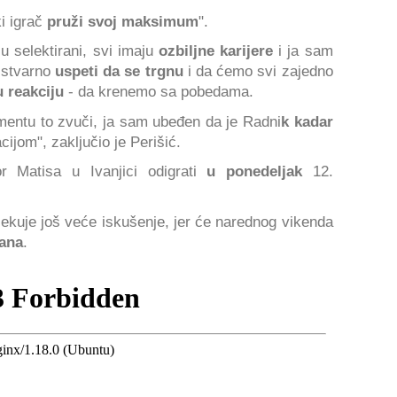
i igrač
pruži svoj maksimum
".
su selektirani, svi imaju
ozbiljne karijere
i ja sam
 stvarno
uspeti da se trgnu
i da ćemo svi zajedno
u reakciju
- da krenemo sa pobedama.
entu to zvuči, ja sam ubeđen da je Radni
k kadar
ijom", zaključio je Perišić.
r Matisa u Ivanjici odigrati
u ponedeljak
12.
ekuje još veće iskušenje, jer će narednog vikenda
zana
.