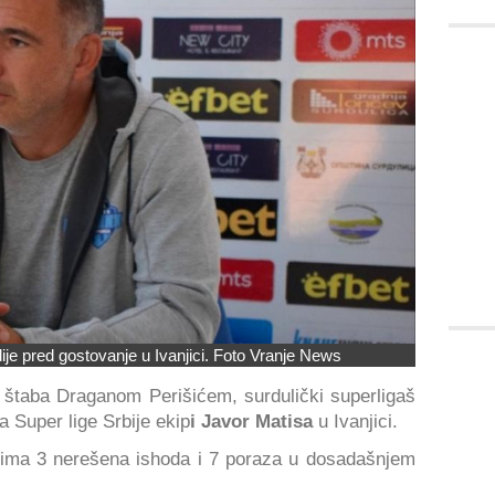
ije pred gostovanje u Ivanjici. Foto Vranje News
 štaba Draganom Perišićem, surdulički superligaš
a Super lige Srbije ekip
i Javor Matisa
u Ivanjici.
 ima 3 nerešena ishoda i 7 poraza u dosadašnjem