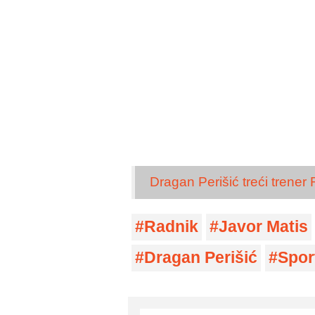
Dragan Perišić treći trener
Radnik
Javor Matis
Dragan Perišić
Spor